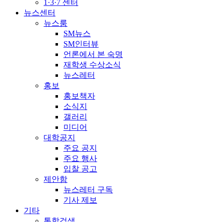
1·3·7 센터
뉴스센터
뉴스룸
SM뉴스
SM인터뷰
언론에서 본 숙명
재학생 수상소식
뉴스레터
홍보
홍보책자
소식지
갤러리
미디어
대학공지
주요 공지
주요 행사
입찰 공고
제안함
뉴스레터 구독
기사 제보
기타
통합검색