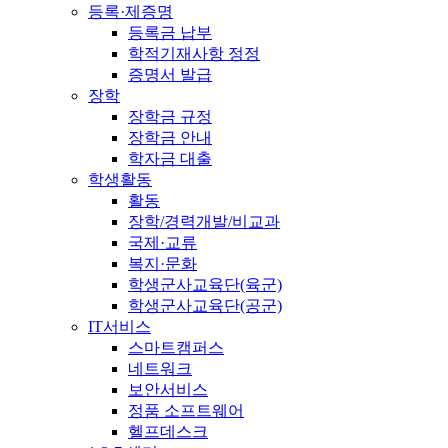
등록·제증명
등록금 납부
학적기재사항 정정
증명서 발급
장학
장학금 규정
장학금 안내
학자금 대출
학생활동
활동
장학/경력개발/비교과
국제·교류
복지·문화
학생군사교육단(육군)
학생군사교육단(공군)
IT서비스
스마트캠퍼스
네트워크
보안서비스
정품 소프트웨어
헬프데스크