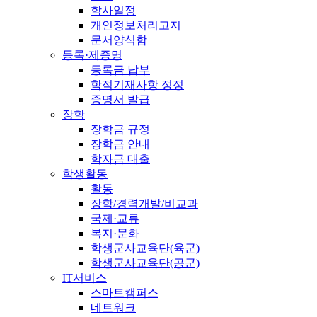
학사일정
개인정보처리고지
문서양식함
등록·제증명
등록금 납부
학적기재사항 정정
증명서 발급
장학
장학금 규정
장학금 안내
학자금 대출
학생활동
활동
장학/경력개발/비교과
국제·교류
복지·문화
학생군사교육단(육군)
학생군사교육단(공군)
IT서비스
스마트캠퍼스
네트워크