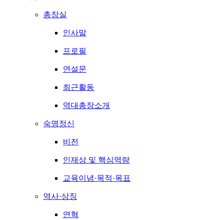
총장실
인사말
프로필
연설문
최근활동
역대총장소개
숙명정신
비전
인재상 및 핵심역량
교육이념·목적·목표
역사·상징
연혁