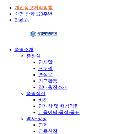
개인정보처리방침
숙명 창학 120주년
English
숙명소개
총장실
인사말
프로필
연설문
최근활동
역대총장소개
숙명정신
비전
인재상 및 핵심역량
교육이념·목적·목표
역사·상징
연혁
교육헌장