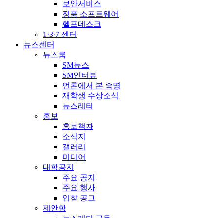
보안서비스
정품 소프트웨어
헬프데스크
1·3·7 센터
뉴스센터
뉴스룸
SM뉴스
SM인터뷰
언론에서 본 숙명
재학생 수상소식
뉴스레터
홍보
홍보책자
소식지
갤러리
미디어
대학공지
주요 공지
주요 행사
입찰 공고
제안함