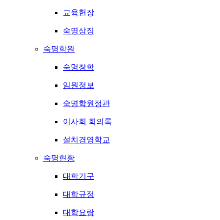
교육헌장
숙명상징
숙명학원
숙명창학
임원정보
숙명학원정관
이사회 회의록
설치경영학교
숙명현황
대학기구
대학규정
대학요람