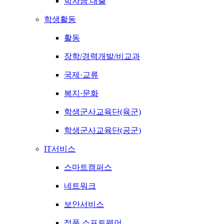
학자금 대출
학생활동
활동
장학/경력개발/비교과
국제·교류
복지·문화
학생군사교육단(육군)
학생군사교육단(공군)
IT서비스
스마트캠퍼스
네트워크
보안서비스
정품 소프트웨어