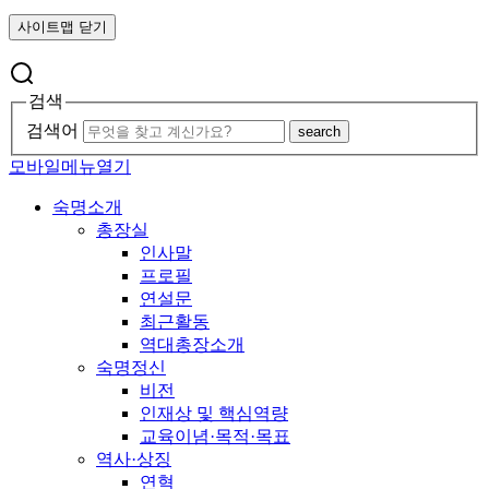
사이트맵 닫기
검색
검색어
search
모바일메뉴열기
숙명소개
총장실
인사말
프로필
연설문
최근활동
역대총장소개
숙명정신
비전
인재상 및 핵심역량
교육이념·목적·목표
역사·상징
연혁