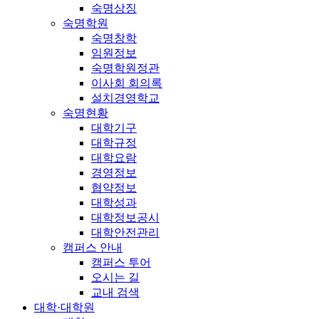
숙명상징
숙명학원
숙명창학
임원정보
숙명학원정관
이사회 회의록
설치경영학교
숙명현황
대학기구
대학규정
대학요람
경영정보
협약정보
대학성과
대학정보공시
대학안전관리
캠퍼스 안내
캠퍼스 투어
오시는 길
교내 검색
대학·대학원