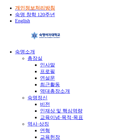
개인정보처리방침
숙명 창학 120주년
English
숙명소개
총장실
인사말
프로필
연설문
최근활동
역대총장소개
숙명정신
비전
인재상 및 핵심역량
교육이념·목적·목표
역사·상징
연혁
교육헌장