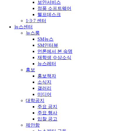
보안서비스
정품 소프트웨어
헬프데스크
1·3·7 센터
뉴스센터
뉴스룸
SM뉴스
SM인터뷰
언론에서 본 숙명
재학생 수상소식
뉴스레터
홍보
홍보책자
소식지
갤러리
미디어
대학공지
주요 공지
주요 행사
입찰 공고
제안함