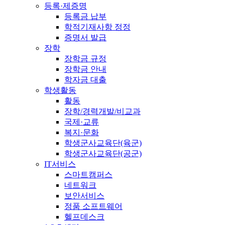
등록·제증명
등록금 납부
학적기재사항 정정
증명서 발급
장학
장학금 규정
장학금 안내
학자금 대출
학생활동
활동
장학/경력개발/비교과
국제·교류
복지·문화
학생군사교육단(육군)
학생군사교육단(공군)
IT서비스
스마트캠퍼스
네트워크
보안서비스
정품 소프트웨어
헬프데스크