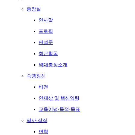
총장실
인사말
프로필
연설문
최근활동
역대총장소개
숙명정신
비전
인재상 및 핵심역량
교육이념·목적·목표
역사·상징
연혁