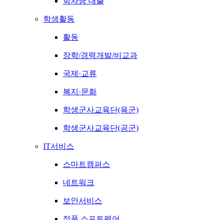
학자금 대출
학생활동
활동
장학/경력개발/비교과
국제·교류
복지·문화
학생군사교육단(육군)
학생군사교육단(공군)
IT서비스
스마트캠퍼스
네트워크
보안서비스
정품 소프트웨어