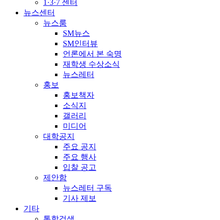
1·3·7 센터
뉴스센터
뉴스룸
SM뉴스
SM인터뷰
언론에서 본 숙명
재학생 수상소식
뉴스레터
홍보
홍보책자
소식지
갤러리
미디어
대학공지
주요 공지
주요 행사
입찰 공고
제안함
뉴스레터 구독
기사 제보
기타
통합검색