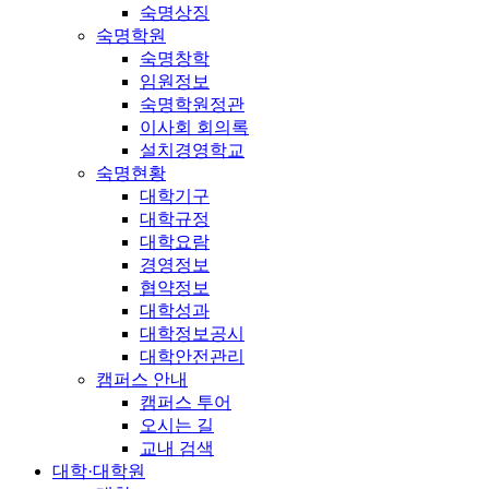
숙명상징
숙명학원
숙명창학
임원정보
숙명학원정관
이사회 회의록
설치경영학교
숙명현황
대학기구
대학규정
대학요람
경영정보
협약정보
대학성과
대학정보공시
대학안전관리
캠퍼스 안내
캠퍼스 투어
오시는 길
교내 검색
대학·대학원