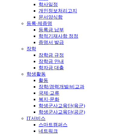
학사일정
개인정보처리고지
문서양식함
등록·제증명
등록금 납부
학적기재사항 정정
증명서 발급
장학
장학금 규정
장학금 안내
학자금 대출
학생활동
활동
장학/경력개발/비교과
국제·교류
복지·문화
학생군사교육단(육군)
학생군사교육단(공군)
IT서비스
스마트캠퍼스
네트워크