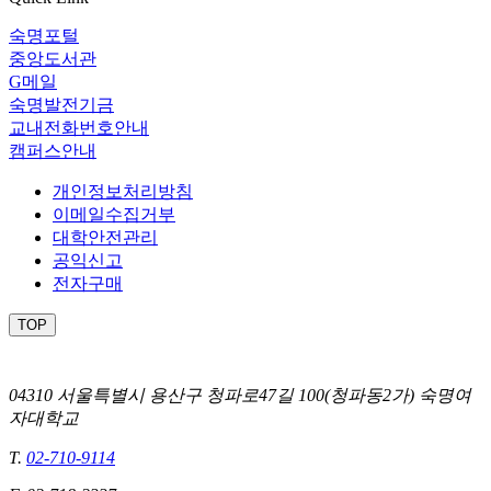
숙명포털
중앙도서관
G메일
숙명발전기금
교내전화번호안내
캠퍼스안내
개인정보처리방침
이메일수집거부
대학안전관리
공익신고
전자구매
TOP
04310 서울특별시 용산구 청파로47길 100(청파동2가) 숙명여
자대학교
T.
02-710-9114