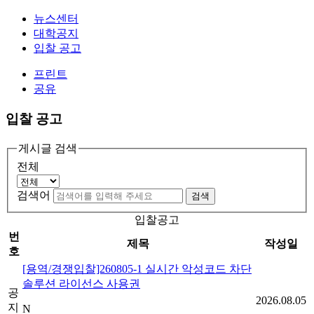
뉴스센터
대학공지
입찰 공고
프린트
공유
입찰 공고
게시글 검색
전체
검색어
검색
입찰공고
번
제목
작성일
호
[용역/경쟁입찰]260805-1 실시간 악성코드 차단
솔루션 라이선스 사용권
공
2026.08.05
지
N