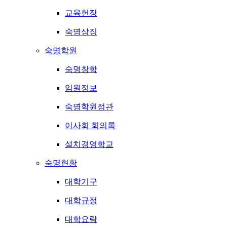
교육헌장
숙명상징
숙명학원
숙명창학
임원정보
숙명학원정관
이사회 회의록
설치경영학교
숙명현황
대학기구
대학규정
대학요람