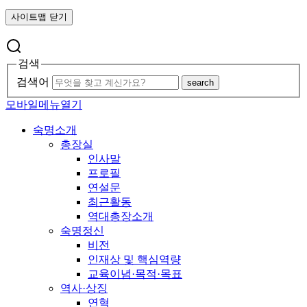
사이트맵 닫기
검색
검색어
search
모바일메뉴열기
숙명소개
총장실
인사말
프로필
연설문
최근활동
역대총장소개
숙명정신
비전
인재상 및 핵심역량
교육이념·목적·목표
역사·상징
연혁