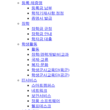
등록·제증명
등록금 납부
학적기재사항 정정
증명서 발급
장학
장학금 규정
장학금 안내
학자금 대출
학생활동
활동
장학/경력개발/비교과
국제·교류
복지·문화
학생군사교육단(육군)
학생군사교육단(공군)
IT서비스
스마트캠퍼스
네트워크
보안서비스
정품 소프트웨어
헬프데스크