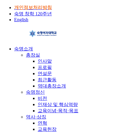
개인정보처리방침
숙명 창학 120주년
English
숙명소개
총장실
인사말
프로필
연설문
최근활동
역대총장소개
숙명정신
비전
인재상 및 핵심역량
교육이념·목적·목표
역사·상징
연혁
교육헌장