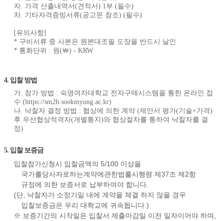
자. 가격 산출내역서(견적서) 1부 (필수)
차. 기타자격증빙서류(공고문 참조) (필수)
[유의사항]
* 구비서류 중 사본은 원본대조필 도장을 반드시 날인
* 통화단위 : 원(￦) - KRW
4. 입찰 방법
가. 참가 방법 : 숙명여자대학교 전자구매시스템을 통한 온라인 접
수 (https://sm2b.sookmyung.ac.kr)
나. 낙찰자 결정 방법 : 협상에 의한 계약 (제안서 평가(기술+가격)
후 우선협상적격자(개별통지)와 협상절차를 통하여 낙찰자를 결
정)
5. 입찰 보증금
입찰참가신청시 입찰금액의 5/100 이상을
국가를당사자로하는계약에관한법률시행령 제37조 제2항
규정에 의한 보증서로 납부하여야 합니다.
(단, 낙찰자가 소정기일 내에 계약을 체결 하지 않을 경우
입찰보증금은 우리 대학교에 귀속됩니다.)
※ 보증기간의 시작일은 입찰서 제출마감일 이전 일자이어야 하며,