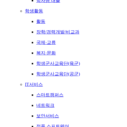
학자금 대출
학생활동
활동
장학/경력개발/비교과
국제·교류
복지·문화
학생군사교육단(육군)
학생군사교육단(공군)
IT서비스
스마트캠퍼스
네트워크
보안서비스
정품 소프트웨어