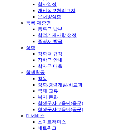
학사일정
개인정보처리고지
문서양식함
등록·제증명
등록금 납부
학적기재사항 정정
증명서 발급
장학
장학금 규정
장학금 안내
학자금 대출
학생활동
활동
장학/경력개발/비교과
국제·교류
복지·문화
학생군사교육단(육군)
학생군사교육단(공군)
IT서비스
스마트캠퍼스
네트워크