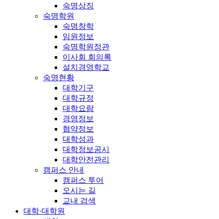
숙명상징
숙명학원
숙명창학
임원정보
숙명학원정관
이사회 회의록
설치경영학교
숙명현황
대학기구
대학규정
대학요람
경영정보
협약정보
대학성과
대학정보공시
대학안전관리
캠퍼스 안내
캠퍼스 투어
오시는 길
교내 검색
대학·대학원