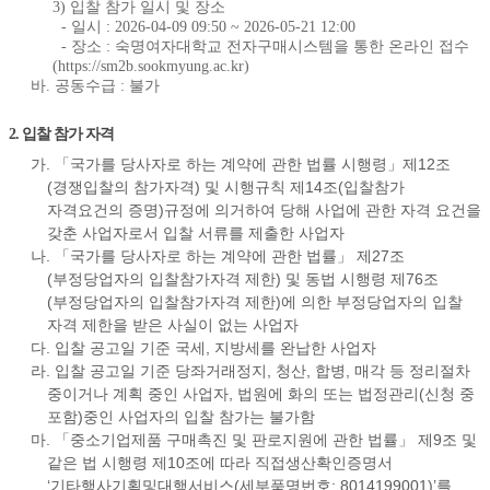
3) 입찰 참가 일시 및 장소
- 일시 : 2026-04-09 09:50 ~ 2026-05-21 12:00
- 장소 : 숙명여자대학교 전자구매시스템을 통한 온라인 접수
(https://sm2b.sookmyung.ac.kr)
바. 공동수급 : 불가
2. 입찰 참가 자격
가. 「국가를 당사자로 하는 계약에 관한 법률 시행령」제12조
(경쟁입찰의 참가자격) 및 시행규칙 제14조(입찰참가
자격요건의 증명)규정에 의거하여 당해 사업에 관한 자격 요건을
갖춘 사업자로서 입찰 서류를 제출한 사업자
나. 「국가를 당사자로 하는 계약에 관한 법률」 제27조
(부정당업자의 입찰참가자격 제한) 및 동법 시행령 제76조
(부정당업자의 입찰참가자격 제한)에 의한 부정당업자의 입찰
자격 제한을 받은 사실이 없는 사업자
다. 입찰 공고일 기준 국세, 지방세를 완납한 사업자
라. 입찰 공고일 기준 당좌거래정지, 청산, 합병, 매각 등 정리절차
중이거나 계획 중인 사업자, 법원에 화의 또는 법정관리(신청 중
포함)중인 사업자의 입찰 참가는 불가함
마. 「중소기업제품 구매촉진 및 판로지원에 관한 법률」 제9조 및
같은 법 시행령 제10조에 따라 직접생산확인증명서
‘기타행사기획및대행서비스(세부품명번호: 8014199001)’를