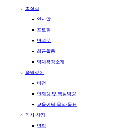
총장실
인사말
프로필
연설문
최근활동
역대총장소개
숙명정신
비전
인재상 및 핵심역량
교육이념·목적·목표
역사·상징
연혁