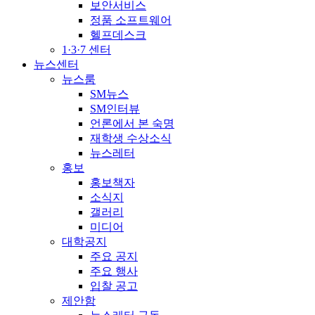
보안서비스
정품 소프트웨어
헬프데스크
1·3·7 센터
뉴스센터
뉴스룸
SM뉴스
SM인터뷰
언론에서 본 숙명
재학생 수상소식
뉴스레터
홍보
홍보책자
소식지
갤러리
미디어
대학공지
주요 공지
주요 행사
입찰 공고
제안함