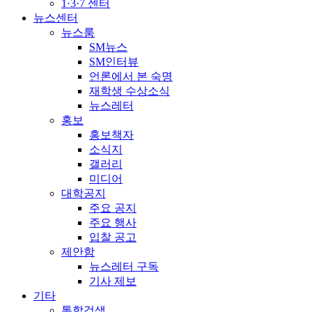
1·3·7 센터
뉴스센터
뉴스룸
SM뉴스
SM인터뷰
언론에서 본 숙명
재학생 수상소식
뉴스레터
홍보
홍보책자
소식지
갤러리
미디어
대학공지
주요 공지
주요 행사
입찰 공고
제안함
뉴스레터 구독
기사 제보
기타
통합검색