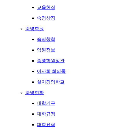
교육헌장
숙명상징
숙명학원
숙명창학
임원정보
숙명학원정관
이사회 회의록
설치경영학교
숙명현황
대학기구
대학규정
대학요람