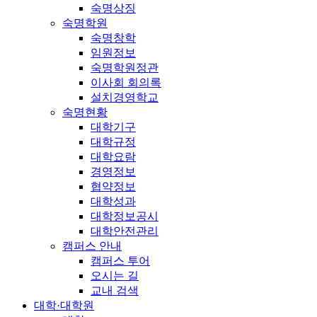
숙명상징
숙명학원
숙명창학
임원정보
숙명학원정관
이사회 회의록
설치경영학교
숙명현황
대학기구
대학규정
대학요람
경영정보
협약정보
대학성과
대학정보공시
대학안전관리
캠퍼스 안내
캠퍼스 투어
오시는 길
교내 검색
대학·대학원