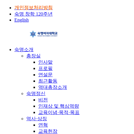
개인정보처리방침
숙명 창학 120주년
English
숙명소개
총장실
인사말
프로필
연설문
최근활동
역대총장소개
숙명정신
비전
인재상 및 핵심역량
교육이념·목적·목표
역사·상징
연혁
교육헌장