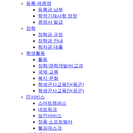
등록·제증명
등록금 납부
학적기재사항 정정
증명서 발급
장학
장학금 규정
장학금 안내
학자금 대출
학생활동
활동
장학/경력개발/비교과
국제·교류
복지·문화
학생군사교육단(육군)
학생군사교육단(공군)
IT서비스
스마트캠퍼스
네트워크
보안서비스
정품 소프트웨어
헬프데스크