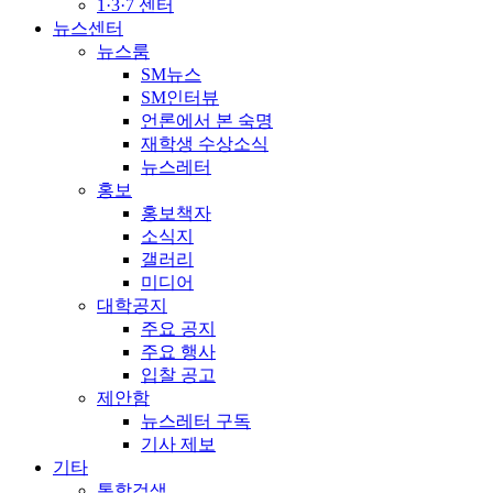
1·3·7 센터
뉴스센터
뉴스룸
SM뉴스
SM인터뷰
언론에서 본 숙명
재학생 수상소식
뉴스레터
홍보
홍보책자
소식지
갤러리
미디어
대학공지
주요 공지
주요 행사
입찰 공고
제안함
뉴스레터 구독
기사 제보
기타
통합검색