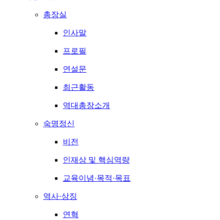
총장실
인사말
프로필
연설문
최근활동
역대총장소개
숙명정신
비전
인재상 및 핵심역량
교육이념·목적·목표
역사·상징
연혁