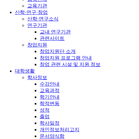
교육기관
산학·연구·창업
산학·연구소식
연구기관
교내 연구기관
관련사이트
창업지원
창업지원단 소개
창업지원 프로그램 안내
창업 관련 시설 및 지원 정보
대학생활
학사정보
수강안내
교육과정
학기안내
학적변동
성적
졸업
학사일정
개인정보처리고지
문서양식함