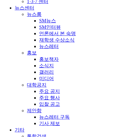
1·3·7 센터
뉴스센터
뉴스룸
SM뉴스
SM인터뷰
언론에서 본 숙명
재학생 수상소식
뉴스레터
홍보
홍보책자
소식지
갤러리
미디어
대학공지
주요 공지
주요 행사
입찰 공고
제안함
뉴스레터 구독
기사 제보
기타
통합검색