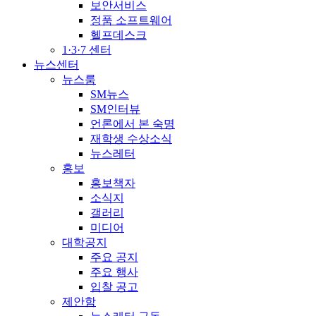
보안서비스
정품 소프트웨어
헬프데스크
1·3·7 센터
뉴스센터
뉴스룸
SM뉴스
SM인터뷰
언론에서 본 숙명
재학생 수상소식
뉴스레터
홍보
홍보책자
소식지
갤러리
미디어
대학공지
주요 공지
주요 행사
입찰 공고
제안함