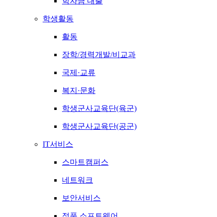
학자금 대출
학생활동
활동
장학/경력개발/비교과
국제·교류
복지·문화
학생군사교육단(육군)
학생군사교육단(공군)
IT서비스
스마트캠퍼스
네트워크
보안서비스
정품 소프트웨어