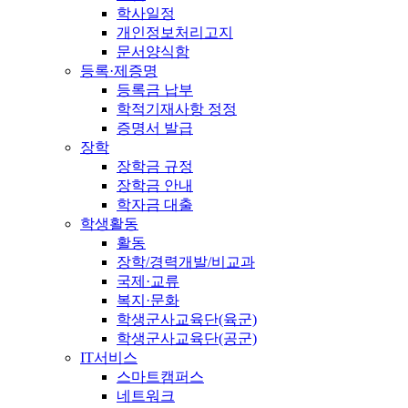
학사일정
개인정보처리고지
문서양식함
등록·제증명
등록금 납부
학적기재사항 정정
증명서 발급
장학
장학금 규정
장학금 안내
학자금 대출
학생활동
활동
장학/경력개발/비교과
국제·교류
복지·문화
학생군사교육단(육군)
학생군사교육단(공군)
IT서비스
스마트캠퍼스
네트워크