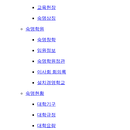
교육헌장
숙명상징
숙명학원
숙명창학
임원정보
숙명학원정관
이사회 회의록
설치경영학교
숙명현황
대학기구
대학규정
대학요람