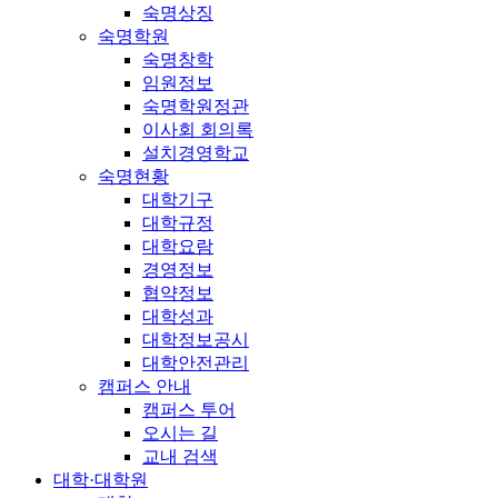
숙명상징
숙명학원
숙명창학
임원정보
숙명학원정관
이사회 회의록
설치경영학교
숙명현황
대학기구
대학규정
대학요람
경영정보
협약정보
대학성과
대학정보공시
대학안전관리
캠퍼스 안내
캠퍼스 투어
오시는 길
교내 검색
대학·대학원