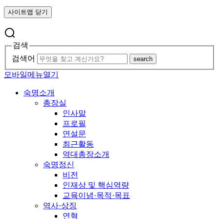
사이트맵 닫기
검색
검색어
search
모바일메뉴열기
숙명소개
총장실
인사말
프로필
연설문
최근활동
역대총장소개
숙명정신
비전
인재상 및 핵심역량
교육이념·목적·목표
역사·상징
연혁