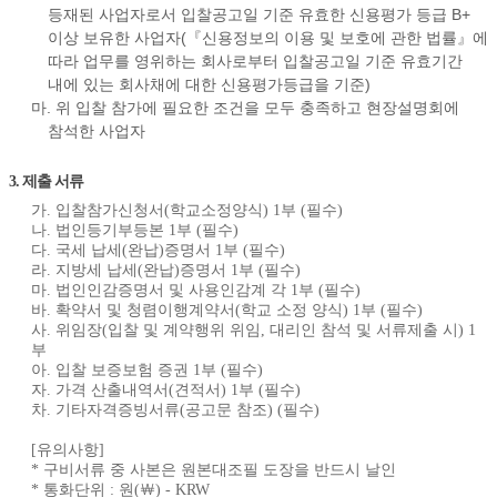
등재된 사업자로서 입찰공고일 기준 유효한 신용평가 등급 B+
이상 보유한 사업자(『신용정보의 이용 및 보호에 관한 법률』에
따라 업무를 영위하는 회사로부터 입찰공고일 기준 유효기간
내에 있는 회사채에 대한 신용평가등급을 기준)
마. 위 입찰 참가에 필요한 조건을 모두 충족하고 현장설명회에
참석한 사업자
3. 제출 서류
가. 입찰참가신청서(학교소정양식) 1부 (필수)
나. 법인등기부등본 1부 (필수)
다. 국세 납세(완납)증명서 1부 (필수)
라. 지방세 납세(완납)증명서 1부 (필수)
마. 법인인감증명서 및 사용인감계 각 1부 (필수)
바. 확약서 및 청렴이행계약서(학교 소정 양식) 1부 (필수)
사. 위임장(입찰 및 계약행위 위임, 대리인 참석 및 서류제출 시) 1
부
아. 입찰 보증보험 증권 1부 (필수)
자. 가격 산출내역서(견적서) 1부 (필수)
차. 기타자격증빙서류(공고문 참조) (필수)
[유의사항]
* 구비서류 중 사본은 원본대조필 도장을 반드시 날인
* 통화단위 : 원(￦) - KRW