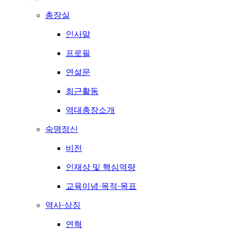
총장실
인사말
프로필
연설문
최근활동
역대총장소개
숙명정신
비전
인재상 및 핵심역량
교육이념·목적·목표
역사·상징
연혁