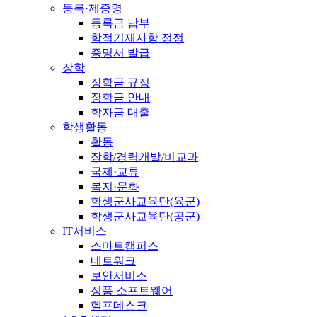
등록·제증명
등록금 납부
학적기재사항 정정
증명서 발급
장학
장학금 규정
장학금 안내
학자금 대출
학생활동
활동
장학/경력개발/비교과
국제·교류
복지·문화
학생군사교육단(육군)
학생군사교육단(공군)
IT서비스
스마트캠퍼스
네트워크
보안서비스
정품 소프트웨어
헬프데스크