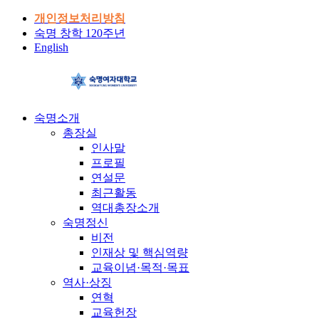
개인정보처리방침
숙명 창학 120주년
English
숙명소개
총장실
인사말
프로필
연설문
최근활동
역대총장소개
숙명정신
비전
인재상 및 핵심역량
교육이념·목적·목표
역사·상징
연혁
교육헌장