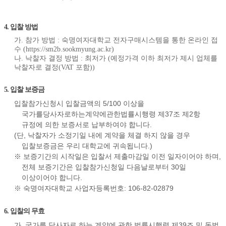
4. 입찰 방법
가. 참가 방법 : 숙명여자대학교 전자구매시스템을 통한 온라인 접
수 (https://sm2b.sookmyung.ac.kr)
나. 낙찰자 결정 방법 : 최저가 (예정가격 이하 최저가 제시 업체를
낙찰자로 결정(VAT 포함))
5. 입찰 보증금
입찰참가신청시 입찰금액의 5/100 이상을
국가를당사자로하는계약에관한법률시행령 제37조 제2항
규정에 의한 보증서로 납부하여야 합니다.
(단, 낙찰자가 소정기일 내에 계약을 체결 하지 않을 경우
입찰보증금은 우리 대학교에 귀속됩니다.)
※ 보증기간의 시작일은 입찰서 제출마감일 이전 일자이어야 하며,
전체 보증기간은 입찰참가신청일 다음날로부터 30일
이상이어야 합니다.
※ 숙명여자대학교 사업자등록번호: 106-82-02879
6. 입찰의 무효
가. 국가를 당사자로 하는 계약에 관한 법률시행령 제39조 및 동법