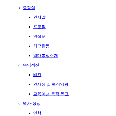
총장실
인사말
프로필
연설문
최근활동
역대총장소개
숙명정신
비전
인재상 및 핵심역량
교육이념·목적·목표
역사·상징
연혁