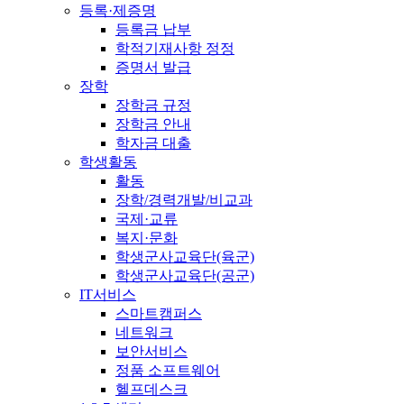
등록·제증명
등록금 납부
학적기재사항 정정
증명서 발급
장학
장학금 규정
장학금 안내
학자금 대출
학생활동
활동
장학/경력개발/비교과
국제·교류
복지·문화
학생군사교육단(육군)
학생군사교육단(공군)
IT서비스
스마트캠퍼스
네트워크
보안서비스
정품 소프트웨어
헬프데스크