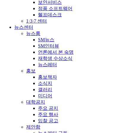
보안서비스
정품 소프트웨어
헬프데스크
1·3·7 센터
뉴스센터
뉴스룸
SM뉴스
SM인터뷰
언론에서 본 숙명
재학생 수상소식
뉴스레터
홍보
홍보책자
소식지
갤러리
미디어
대학공지
주요 공지
주요 행사
입찰 공고
제안함