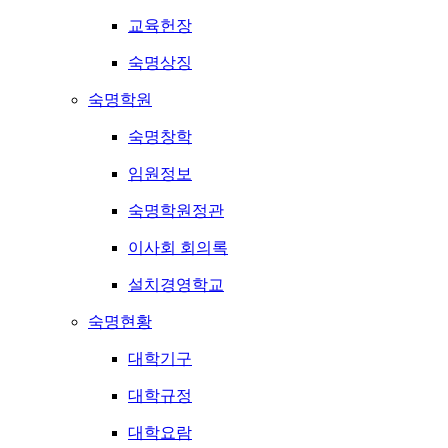
교육헌장
숙명상징
숙명학원
숙명창학
임원정보
숙명학원정관
이사회 회의록
설치경영학교
숙명현황
대학기구
대학규정
대학요람