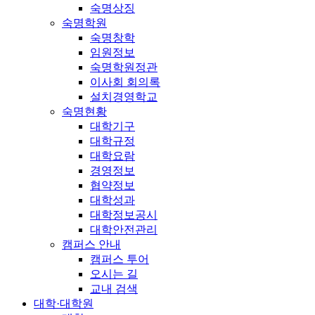
숙명상징
숙명학원
숙명창학
임원정보
숙명학원정관
이사회 회의록
설치경영학교
숙명현황
대학기구
대학규정
대학요람
경영정보
협약정보
대학성과
대학정보공시
대학안전관리
캠퍼스 안내
캠퍼스 투어
오시는 길
교내 검색
대학·대학원