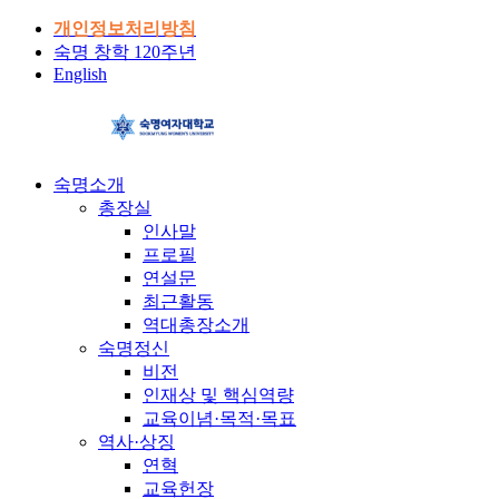
개인정보처리방침
숙명 창학 120주년
English
숙명소개
총장실
인사말
프로필
연설문
최근활동
역대총장소개
숙명정신
비전
인재상 및 핵심역량
교육이념·목적·목표
역사·상징
연혁
교육헌장