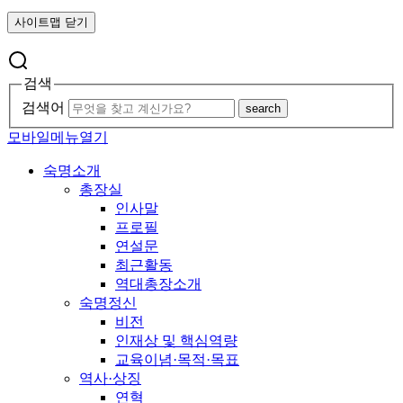
사이트맵 닫기
검색
검색어
search
모바일메뉴열기
숙명소개
총장실
인사말
프로필
연설문
최근활동
역대총장소개
숙명정신
비전
인재상 및 핵심역량
교육이념·목적·목표
역사·상징
연혁