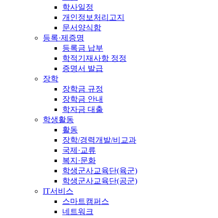
학사일정
개인정보처리고지
문서양식함
등록·제증명
등록금 납부
학적기재사항 정정
증명서 발급
장학
장학금 규정
장학금 안내
학자금 대출
학생활동
활동
장학/경력개발/비교과
국제·교류
복지·문화
학생군사교육단(육군)
학생군사교육단(공군)
IT서비스
스마트캠퍼스
네트워크