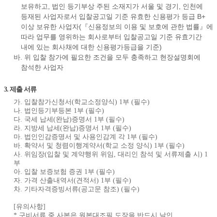
보유하고, 법인 등기부상 주된 소재지가 서울 및 경기, 인천에
등재된 사업자로서 입찰공고일 기준 유효한 신용평가 등급 B+
이상 보유한 사업자(『신용정보의 이용 및 보호에 관한 법률』에
따라 업무를 영위하는 회사로부터 입찰공고일 기준 유효기간
내에 있는 회사채에 대한 신용평가등급을 기준)
바. 위 입찰 참가에 필요한 조건을 모두 충족하고 현장설명회에
참석한 사업자
3. 제출 서류
가. 입찰참가신청서(학교소정양식) 1부 (필수)
나. 법인등기부등본 1부 (필수)
다. 국세 납세(완납)증명서 1부 (필수)
라. 지방세 납세(완납)증명서 1부 (필수)
마. 법인인감증명서 및 사용인감계 각 1부 (필수)
바. 확약서 및 청렴이행계약서(학교 소정 양식) 1부 (필수)
사. 위임장(입찰 및 계약행위 위임, 대리인 참석 및 서류제출 시) 1
부
아. 입찰 보증보험 증권 1부 (필수)
자. 가격 산출내역서(견적서) 1부 (필수)
차. 기타자격증빙서류(공고문 참조) (필수)
[유의사항]
* 구비서류 중 사본은 원본대조필 도장을 반드시 날인