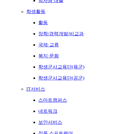
학자금 대출
학생활동
활동
장학/경력개발/비교과
국제·교류
복지·문화
학생군사교육단(육군)
학생군사교육단(공군)
IT서비스
스마트캠퍼스
네트워크
보안서비스
정품 소프트웨어