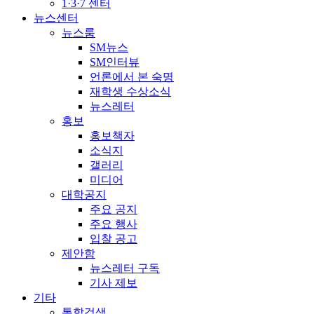
1·3·7 센터
뉴스센터
뉴스룸
SM뉴스
SM인터뷰
언론에서 본 숙명
재학생 수상소식
뉴스레터
홍보
홍보책자
소식지
갤러리
미디어
대학공지
주요 공지
주요 행사
입찰 공고
제안함
뉴스레터 구독
기사 제보
기타
통합검색