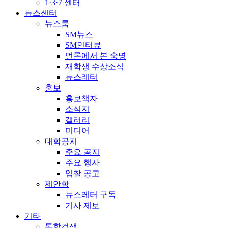
1·3·7 센터
뉴스센터
뉴스룸
SM뉴스
SM인터뷰
언론에서 본 숙명
재학생 수상소식
뉴스레터
홍보
홍보책자
소식지
갤러리
미디어
대학공지
주요 공지
주요 행사
입찰 공고
제안함
뉴스레터 구독
기사 제보
기타
통합검색