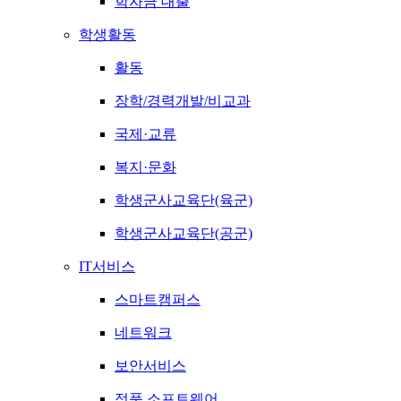
학자금 대출
학생활동
활동
장학/경력개발/비교과
국제·교류
복지·문화
학생군사교육단(육군)
학생군사교육단(공군)
IT서비스
스마트캠퍼스
네트워크
보안서비스
정품 소프트웨어