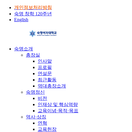
개인정보처리방침
숙명 창학 120주년
English
숙명소개
총장실
인사말
프로필
연설문
최근활동
역대총장소개
숙명정신
비전
인재상 및 핵심역량
교육이념·목적·목표
역사·상징
연혁
교육헌장