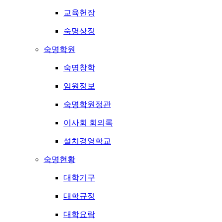
교육헌장
숙명상징
숙명학원
숙명창학
임원정보
숙명학원정관
이사회 회의록
설치경영학교
숙명현황
대학기구
대학규정
대학요람