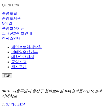
Quick Link
숙명포털
중앙도서관
G메일
숙명발전기금
교내전화번호안내
캠퍼스안내
개인정보처리방침
이메일수집거부
대학안전관리
공익신고
전자구매
TOP
04310 서울특별시 용산구 청파로47길 100(청파동2가) 숙명여
자대학교
T.
02-710-9114