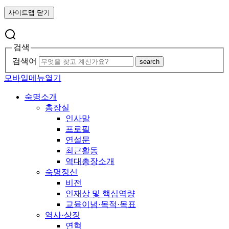
사이트맵 닫기
검색
검색어
search
모바일메뉴열기
숙명소개
총장실
인사말
프로필
연설문
최근활동
역대총장소개
숙명정신
비전
인재상 및 핵심역량
교육이념·목적·목표
역사·상징
연혁