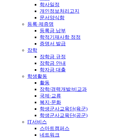
학사일정
개인정보처리고지
문서양식함
등록·제증명
등록금 납부
학적기재사항 정정
증명서 발급
장학
장학금 규정
장학금 안내
학자금 대출
학생활동
활동
장학/경력개발/비교과
국제·교류
복지·문화
학생군사교육단(육군)
학생군사교육단(공군)
IT서비스
스마트캠퍼스
네트워크