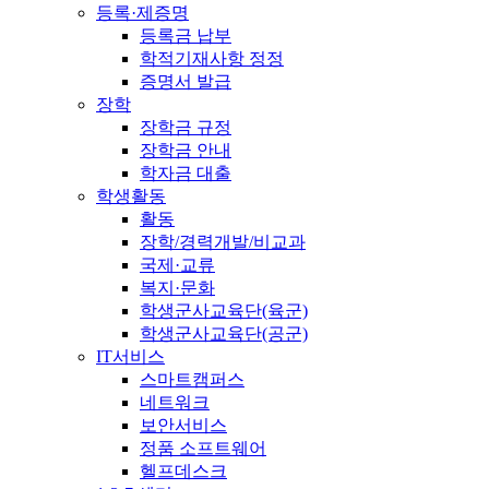
등록·제증명
등록금 납부
학적기재사항 정정
증명서 발급
장학
장학금 규정
장학금 안내
학자금 대출
학생활동
활동
장학/경력개발/비교과
국제·교류
복지·문화
학생군사교육단(육군)
학생군사교육단(공군)
IT서비스
스마트캠퍼스
네트워크
보안서비스
정품 소프트웨어
헬프데스크