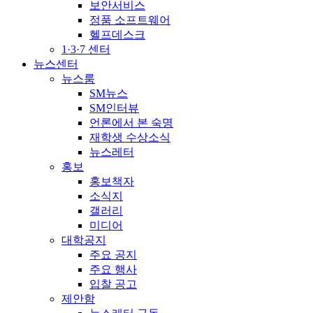
보안서비스
정품 소프트웨어
헬프데스크
1·3·7 센터
뉴스센터
뉴스룸
SM뉴스
SM인터뷰
언론에서 본 숙명
재학생 수상소식
뉴스레터
홍보
홍보책자
소식지
갤러리
미디어
대학공지
주요 공지
주요 행사
입찰 공고
제안함