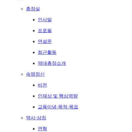
총장실
인사말
프로필
연설문
최근활동
역대총장소개
숙명정신
비전
인재상 및 핵심역량
교육이념·목적·목표
역사·상징
연혁