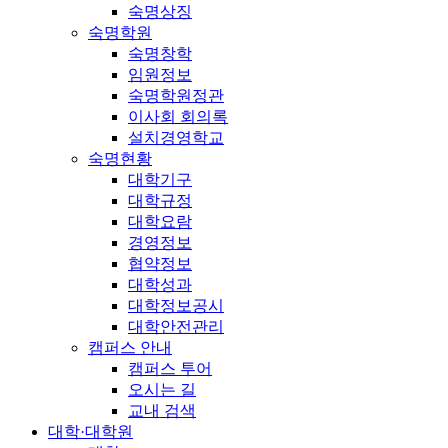
숙명상징
숙명학원
숙명창학
임원정보
숙명학원정관
이사회 회의록
설치경영학교
숙명현황
대학기구
대학규정
대학요람
경영정보
협약정보
대학성과
대학정보공시
대학안전관리
캠퍼스 안내
캠퍼스 투어
오시는 길
교내 검색
대학·대학원