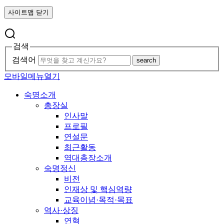
사이트맵 닫기
검색
검색어
search
모바일메뉴열기
숙명소개
총장실
인사말
프로필
연설문
최근활동
역대총장소개
숙명정신
비전
인재상 및 핵심역량
교육이념·목적·목표
역사·상징
연혁