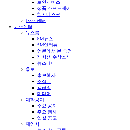
보안서비스
정품 소프트웨어
헬프데스크
1·3·7 센터
뉴스센터
뉴스룸
SM뉴스
SM인터뷰
언론에서 본 숙명
재학생 수상소식
뉴스레터
홍보
홍보책자
소식지
갤러리
미디어
대학공지
주요 공지
주요 행사
입찰 공고
제안함