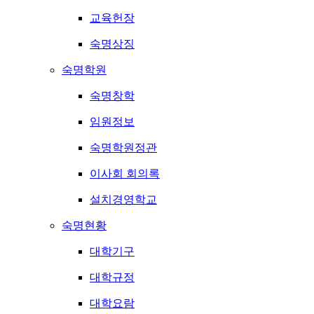
교육헌장
숙명상징
숙명학원
숙명창학
임원정보
숙명학원정관
이사회 회의록
설치경영학교
숙명현황
대학기구
대학규정
대학요람