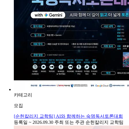
카테고리
모집
[순헌칼리지 교학팀] AI와 함께하는 숙명독서토론대회
등록일
~ 2026.09.30
주최 또는 주관
순헌칼리지 교학팀