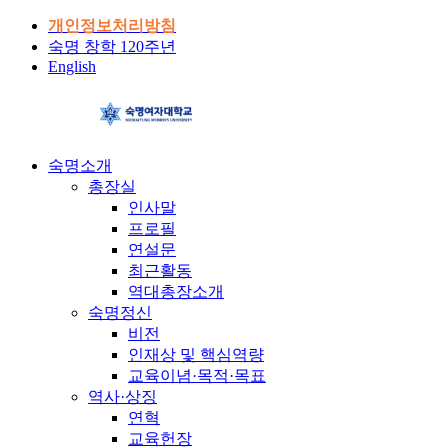
개인정보처리방침
숙명 창학 120주년
English
숙명소개
총장실
인사말
프로필
연설문
최근활동
역대총장소개
숙명정신
비전
인재상 및 핵심역량
교육이념·목적·목표
역사·상징
연혁
교육헌장