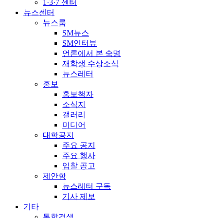
1·3·7 센터
뉴스센터
뉴스룸
SM뉴스
SM인터뷰
언론에서 본 숙명
재학생 수상소식
뉴스레터
홍보
홍보책자
소식지
갤러리
미디어
대학공지
주요 공지
주요 행사
입찰 공고
제안함
뉴스레터 구독
기사 제보
기타
통합검색