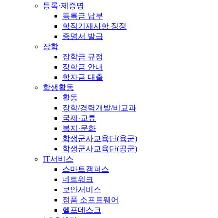
등록·제증명
등록금 납부
학적기재사항 정정
증명서 발급
장학
장학금 규정
장학금 안내
학자금 대출
학생활동
활동
장학/경력개발/비교과
국제·교류
복지·문화
학생군사교육단(육군)
학생군사교육단(공군)
IT서비스
스마트캠퍼스
네트워크
보안서비스
정품 소프트웨어
헬프데스크