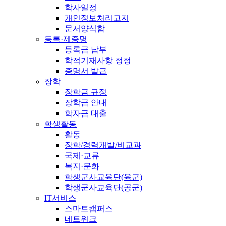
학사일정
개인정보처리고지
문서양식함
등록·제증명
등록금 납부
학적기재사항 정정
증명서 발급
장학
장학금 규정
장학금 안내
학자금 대출
학생활동
활동
장학/경력개발/비교과
국제·교류
복지·문화
학생군사교육단(육군)
학생군사교육단(공군)
IT서비스
스마트캠퍼스
네트워크