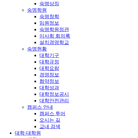
숙명상징
숙명학원
숙명창학
임원정보
숙명학원정관
이사회 회의록
설치경영학교
숙명현황
대학기구
대학규정
대학요람
경영정보
협약정보
대학성과
대학정보공시
대학안전관리
캠퍼스 안내
캠퍼스 투어
오시는 길
교내 검색
대학·대학원