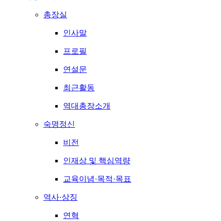
총장실
인사말
프로필
연설문
최근활동
역대총장소개
숙명정신
비전
인재상 및 핵심역량
교육이념·목적·목표
역사·상징
연혁