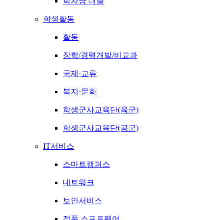
학자금 대출
학생활동
활동
장학/경력개발/비교과
국제·교류
복지·문화
학생군사교육단(육군)
학생군사교육단(공군)
IT서비스
스마트캠퍼스
네트워크
보안서비스
정품 소프트웨어