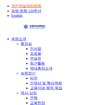
개인정보처리방침
숙명 창학 120주년
English
숙명소개
총장실
인사말
프로필
연설문
최근활동
역대총장소개
숙명정신
비전
인재상 및 핵심역량
교육이념·목적·목표
역사·상징
연혁
교육헌장