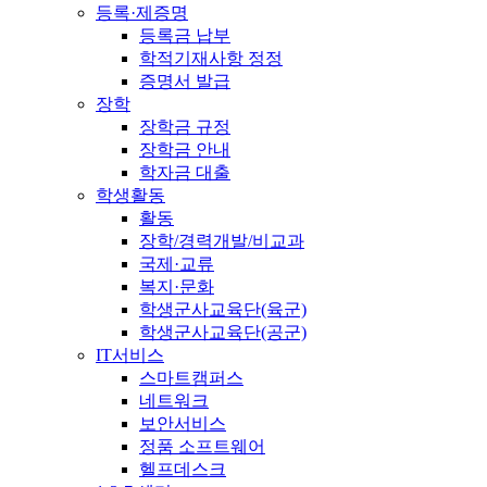
등록·제증명
등록금 납부
학적기재사항 정정
증명서 발급
장학
장학금 규정
장학금 안내
학자금 대출
학생활동
활동
장학/경력개발/비교과
국제·교류
복지·문화
학생군사교육단(육군)
학생군사교육단(공군)
IT서비스
스마트캠퍼스
네트워크
보안서비스
정품 소프트웨어
헬프데스크