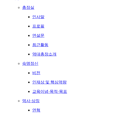
총장실
인사말
프로필
연설문
최근활동
역대총장소개
숙명정신
비전
인재상 및 핵심역량
교육이념·목적·목표
역사·상징
연혁