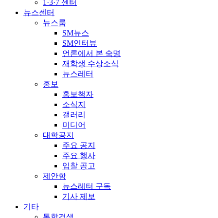
1·3·7 센터
뉴스센터
뉴스룸
SM뉴스
SM인터뷰
언론에서 본 숙명
재학생 수상소식
뉴스레터
홍보
홍보책자
소식지
갤러리
미디어
대학공지
주요 공지
주요 행사
입찰 공고
제안함
뉴스레터 구독
기사 제보
기타
통합검색