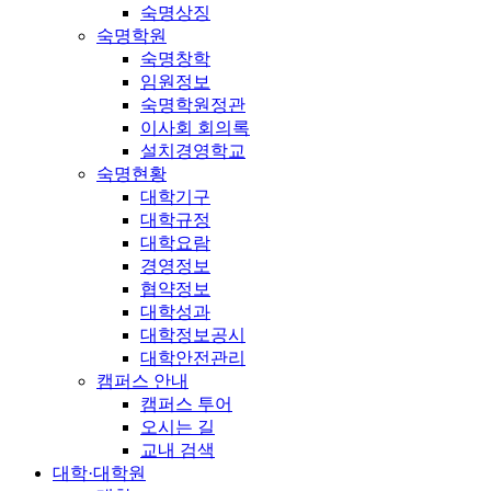
숙명상징
숙명학원
숙명창학
임원정보
숙명학원정관
이사회 회의록
설치경영학교
숙명현황
대학기구
대학규정
대학요람
경영정보
협약정보
대학성과
대학정보공시
대학안전관리
캠퍼스 안내
캠퍼스 투어
오시는 길
교내 검색
대학·대학원