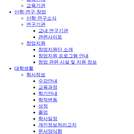
교육기관
산학·연구·창업
산학·연구소식
연구기관
교내 연구기관
관련사이트
창업지원
창업지원단 소개
창업지원 프로그램 안내
창업 관련 시설 및 지원 정보
대학생활
학사정보
수강안내
교육과정
학기안내
학적변동
성적
졸업
학사일정
개인정보처리고지
문서양식함