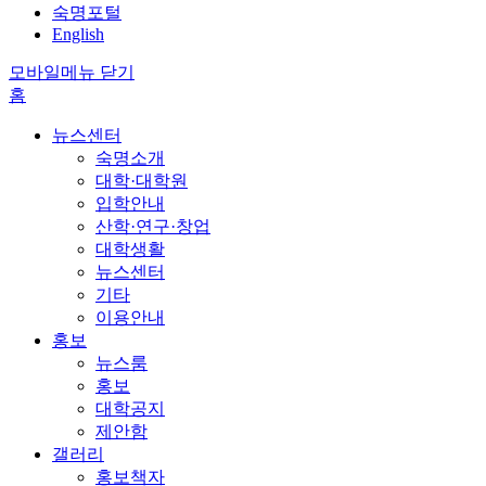
숙명포털
English
모바일메뉴 닫기
홈
뉴스센터
숙명소개
대학·대학원
입학안내
산학·연구·창업
대학생활
뉴스센터
기타
이용안내
홍보
뉴스룸
홍보
대학공지
제안함
갤러리
홍보책자