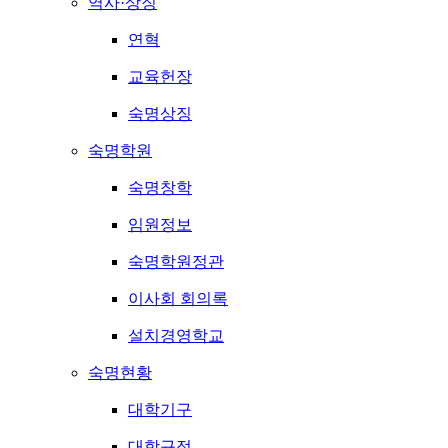
역사·상징
연혁
교육헌장
숙명상징
숙명학원
숙명창학
임원정보
숙명학원정관
이사회 회의록
설치경영학교
숙명현황
대학기구
대학규정