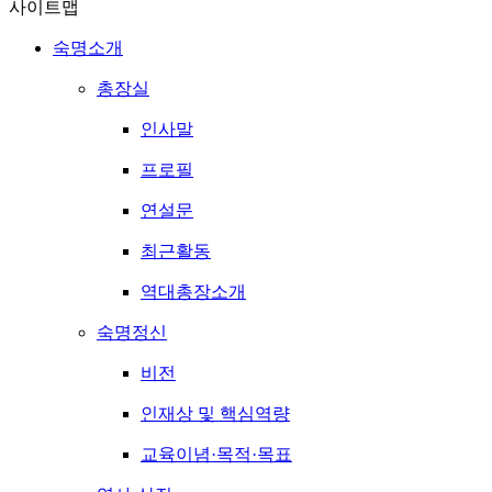
사이트맵
숙명소개
총장실
인사말
프로필
연설문
최근활동
역대총장소개
숙명정신
비전
인재상 및 핵심역량
교육이념·목적·목표