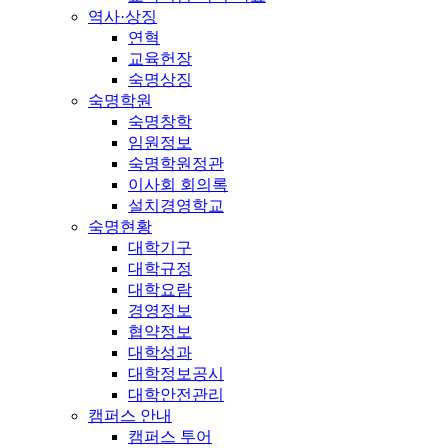
역사·상징
연혁
교육헌장
숙명상징
숙명학원
숙명창학
임원정보
숙명학원정관
이사회 회의록
설치경영학교
숙명현황
대학기구
대학규정
대학요람
경영정보
협약정보
대학성과
대학정보공시
대학안전관리
캠퍼스 안내
캠퍼스 투어