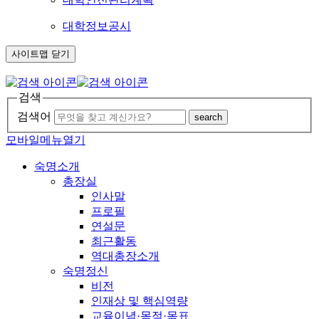
대학정보공시
사이트맵 닫기
검색
검색어
search
모바일메뉴열기
숙명소개
총장실
인사말
프로필
연설문
최근활동
역대총장소개
숙명정신
비전
인재상 및 핵심역량
교육이념·목적·목표