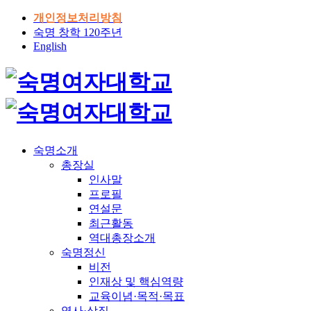
개인정보처리방침
숙명 창학 120주년
English
숙명소개
총장실
인사말
프로필
연설문
최근활동
역대총장소개
숙명정신
비전
인재상 및 핵심역량
교육이념·목적·목표
역사·상징