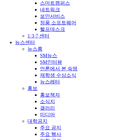
스마트캠퍼스
네트워크
보안서비스
정품 소프트웨어
헬프데스크
1·3·7 센터
뉴스센터
뉴스룸
SM뉴스
SM인터뷰
언론에서 본 숙명
재학생 수상소식
뉴스레터
홍보
홍보책자
소식지
갤러리
미디어
대학공지
주요 공지
주요 행사