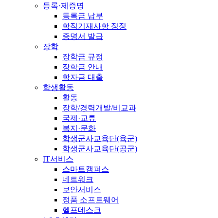
등록·제증명
등록금 납부
학적기재사항 정정
증명서 발급
장학
장학금 규정
장학금 안내
학자금 대출
학생활동
활동
장학/경력개발/비교과
국제·교류
복지·문화
학생군사교육단(육군)
학생군사교육단(공군)
IT서비스
스마트캠퍼스
네트워크
보안서비스
정품 소프트웨어
헬프데스크