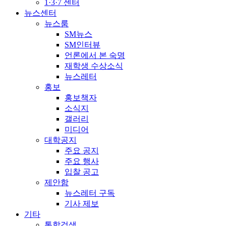
1·3·7 센터
뉴스센터
뉴스룸
SM뉴스
SM인터뷰
언론에서 본 숙명
재학생 수상소식
뉴스레터
홍보
홍보책자
소식지
갤러리
미디어
대학공지
주요 공지
주요 행사
입찰 공고
제안함
뉴스레터 구독
기사 제보
기타
통합검색