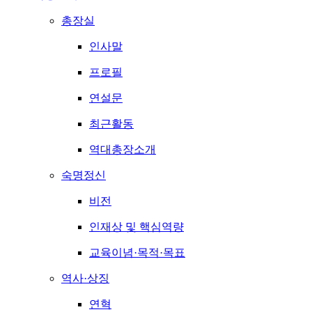
총장실
인사말
프로필
연설문
최근활동
역대총장소개
숙명정신
비전
인재상 및 핵심역량
교육이념·목적·목표
역사·상징
연혁