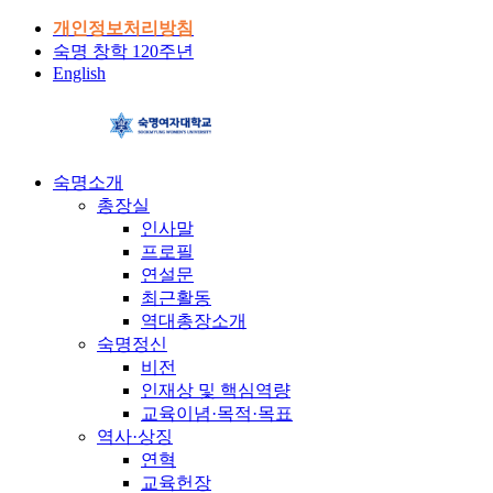
개인정보처리방침
숙명 창학 120주년
English
숙명소개
총장실
인사말
프로필
연설문
최근활동
역대총장소개
숙명정신
비전
인재상 및 핵심역량
교육이념·목적·목표
역사·상징
연혁
교육헌장