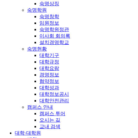
숙명상징
숙명학원
숙명창학
임원정보
숙명학원정관
이사회 회의록
설치경영학교
숙명현황
대학기구
대학규정
대학요람
경영정보
협약정보
대학성과
대학정보공시
대학안전관리
캠퍼스 안내
캠퍼스 투어
오시는 길
교내 검색
대학·대학원