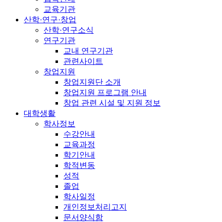
교육기관
산학·연구·창업
산학·연구소식
연구기관
교내 연구기관
관련사이트
창업지원
창업지원단 소개
창업지원 프로그램 안내
창업 관련 시설 및 지원 정보
대학생활
학사정보
수강안내
교육과정
학기안내
학적변동
성적
졸업
학사일정
개인정보처리고지
문서양식함