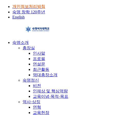
개인정보처리방침
숙명 창학 120주년
English
숙명소개
총장실
인사말
프로필
연설문
최근활동
역대총장소개
숙명정신
비전
인재상 및 핵심역량
교육이념·목적·목표
역사·상징
연혁
교육헌장