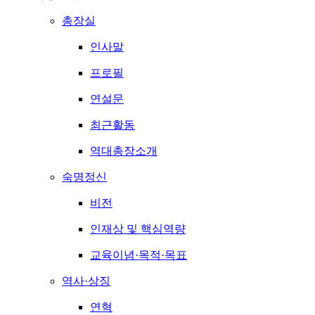
총장실
인사말
프로필
연설문
최근활동
역대총장소개
숙명정신
비전
인재상 및 핵심역량
교육이념·목적·목표
역사·상징
연혁