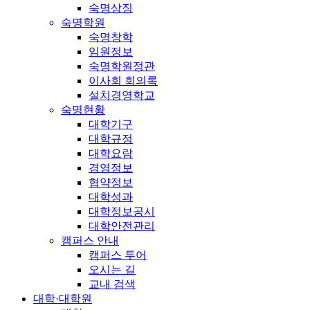
숙명상징
숙명학원
숙명창학
임원정보
숙명학원정관
이사회 회의록
설치경영학교
숙명현황
대학기구
대학규정
대학요람
경영정보
협약정보
대학성과
대학정보공시
대학안전관리
캠퍼스 안내
캠퍼스 투어
오시는 길
교내 검색
대학·대학원