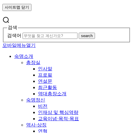
사이트맵 닫기
검색
검색어
search
모바일메뉴열기
숙명소개
총장실
인사말
프로필
연설문
최근활동
역대총장소개
숙명정신
비전
인재상 및 핵심역량
교육이념·목적·목표
역사·상징
연혁