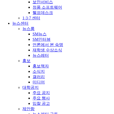
보안서비스
정품 소프트웨어
헬프데스크
1·3·7 센터
뉴스센터
뉴스룸
SM뉴스
SM인터뷰
언론에서 본 숙명
재학생 수상소식
뉴스레터
홍보
홍보책자
소식지
갤러리
미디어
대학공지
주요 공지
주요 행사
입찰 공고
제안함