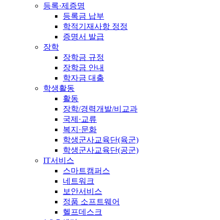
등록·제증명
등록금 납부
학적기재사항 정정
증명서 발급
장학
장학금 규정
장학금 안내
학자금 대출
학생활동
활동
장학/경력개발/비교과
국제·교류
복지·문화
학생군사교육단(육군)
학생군사교육단(공군)
IT서비스
스마트캠퍼스
네트워크
보안서비스
정품 소프트웨어
헬프데스크