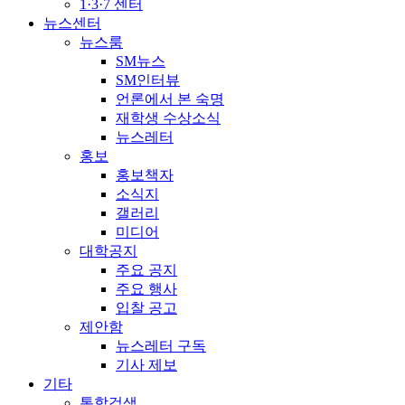
1·3·7 센터
뉴스센터
뉴스룸
SM뉴스
SM인터뷰
언론에서 본 숙명
재학생 수상소식
뉴스레터
홍보
홍보책자
소식지
갤러리
미디어
대학공지
주요 공지
주요 행사
입찰 공고
제안함
뉴스레터 구독
기사 제보
기타
통합검색