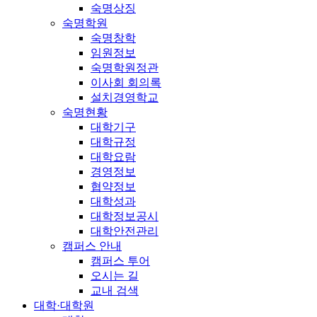
숙명상징
숙명학원
숙명창학
임원정보
숙명학원정관
이사회 회의록
설치경영학교
숙명현황
대학기구
대학규정
대학요람
경영정보
협약정보
대학성과
대학정보공시
대학안전관리
캠퍼스 안내
캠퍼스 투어
오시는 길
교내 검색
대학·대학원