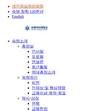
개인정보처리방침
숙명 창학 120주년
English
숙명소개
총장실
인사말
프로필
연설문
최근활동
역대총장소개
숙명정신
비전
인재상 및 핵심역량
교육이념·목적·목표
역사·상징
연혁
교육헌장