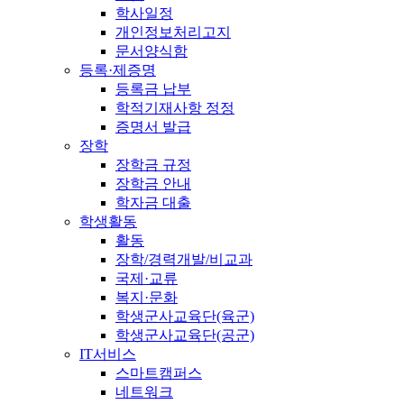
학사일정
개인정보처리고지
문서양식함
등록·제증명
등록금 납부
학적기재사항 정정
증명서 발급
장학
장학금 규정
장학금 안내
학자금 대출
학생활동
활동
장학/경력개발/비교과
국제·교류
복지·문화
학생군사교육단(육군)
학생군사교육단(공군)
IT서비스
스마트캠퍼스
네트워크