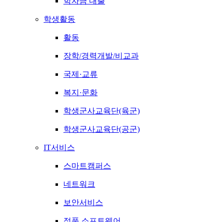
학자금 대출
학생활동
활동
장학/경력개발/비교과
국제·교류
복지·문화
학생군사교육단(육군)
학생군사교육단(공군)
IT서비스
스마트캠퍼스
네트워크
보안서비스
정품 소프트웨어