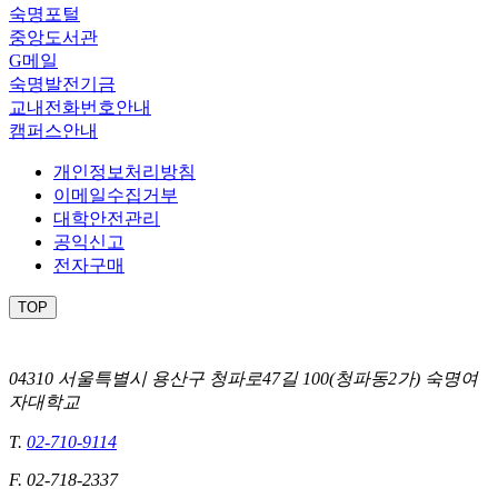
숙명포털
중앙도서관
G메일
숙명발전기금
교내전화번호안내
캠퍼스안내
개인정보처리방침
이메일수집거부
대학안전관리
공익신고
전자구매
TOP
04310 서울특별시 용산구 청파로47길 100(청파동2가) 숙명여
자대학교
T.
02-710-9114
F. 02-718-2337