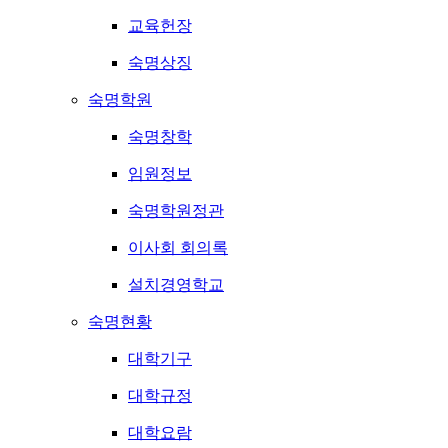
교육헌장
숙명상징
숙명학원
숙명창학
임원정보
숙명학원정관
이사회 회의록
설치경영학교
숙명현황
대학기구
대학규정
대학요람