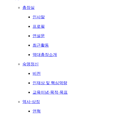
총장실
인사말
프로필
연설문
최근활동
역대총장소개
숙명정신
비전
인재상 및 핵심역량
교육이념·목적·목표
역사·상징
연혁