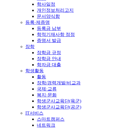
학사일정
개인정보처리고지
문서양식함
등록·제증명
등록금 납부
학적기재사항 정정
증명서 발급
장학
장학금 규정
장학금 안내
학자금 대출
학생활동
활동
장학/경력개발/비교과
국제·교류
복지·문화
학생군사교육단(육군)
학생군사교육단(공군)
IT서비스
스마트캠퍼스
네트워크