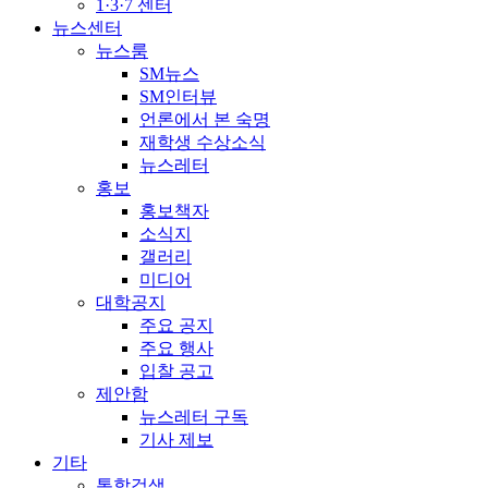
1·3·7 센터
뉴스센터
뉴스룸
SM뉴스
SM인터뷰
언론에서 본 숙명
재학생 수상소식
뉴스레터
홍보
홍보책자
소식지
갤러리
미디어
대학공지
주요 공지
주요 행사
입찰 공고
제안함
뉴스레터 구독
기사 제보
기타
통합검색