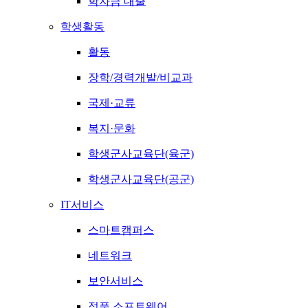
학자금 대출
학생활동
활동
장학/경력개발/비교과
국제·교류
복지·문화
학생군사교육단(육군)
학생군사교육단(공군)
IT서비스
스마트캠퍼스
네트워크
보안서비스
정품 소프트웨어