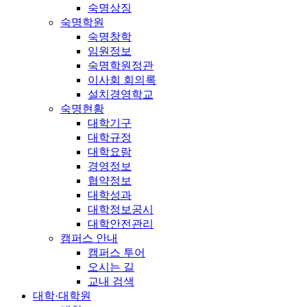
숙명상징
숙명학원
숙명창학
임원정보
숙명학원정관
이사회 회의록
설치경영학교
숙명현황
대학기구
대학규정
대학요람
경영정보
협약정보
대학성과
대학정보공시
대학안전관리
캠퍼스 안내
캠퍼스 투어
오시는 길
교내 검색
대학·대학원