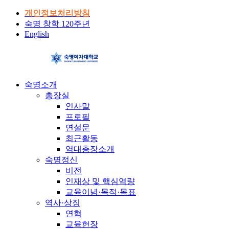
개인정보처리방침
숙명 창학 120주년
English
숙명소개
총장실
인사말
프로필
연설문
최근활동
역대총장소개
숙명정신
비전
인재상 및 핵심역량
교육이념·목적·목표
역사·상징
연혁
교육헌장