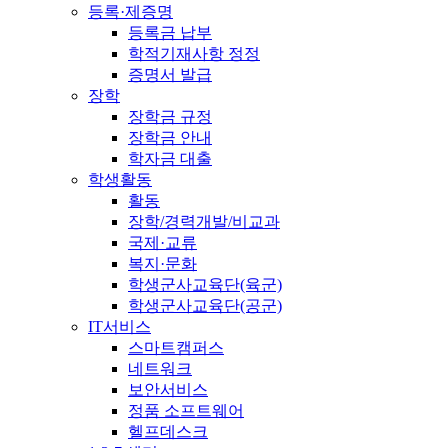
등록·제증명
등록금 납부
학적기재사항 정정
증명서 발급
장학
장학금 규정
장학금 안내
학자금 대출
학생활동
활동
장학/경력개발/비교과
국제·교류
복지·문화
학생군사교육단(육군)
학생군사교육단(공군)
IT서비스
스마트캠퍼스
네트워크
보안서비스
정품 소프트웨어
헬프데스크