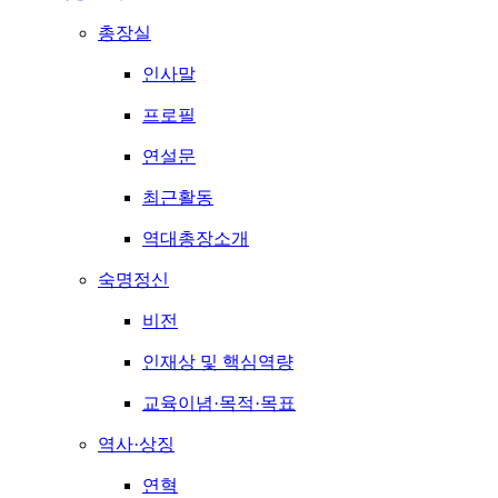
총장실
인사말
프로필
연설문
최근활동
역대총장소개
숙명정신
비전
인재상 및 핵심역량
교육이념·목적·목표
역사·상징
연혁