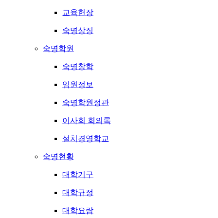
교육헌장
숙명상징
숙명학원
숙명창학
임원정보
숙명학원정관
이사회 회의록
설치경영학교
숙명현황
대학기구
대학규정
대학요람