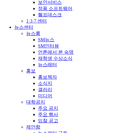
보안서비스
정품 소프트웨어
헬프데스크
1·3·7 센터
뉴스센터
뉴스룸
SM뉴스
SM인터뷰
언론에서 본 숙명
재학생 수상소식
뉴스레터
홍보
홍보책자
소식지
갤러리
미디어
대학공지
주요 공지
주요 행사
입찰 공고
제안함