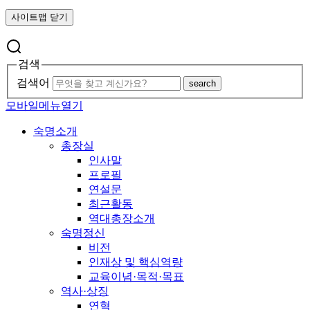
사이트맵 닫기
검색
검색어
search
모바일메뉴열기
숙명소개
총장실
인사말
프로필
연설문
최근활동
역대총장소개
숙명정신
비전
인재상 및 핵심역량
교육이념·목적·목표
역사·상징
연혁