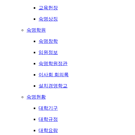
교육헌장
숙명상징
숙명학원
숙명창학
임원정보
숙명학원정관
이사회 회의록
설치경영학교
숙명현황
대학기구
대학규정
대학요람