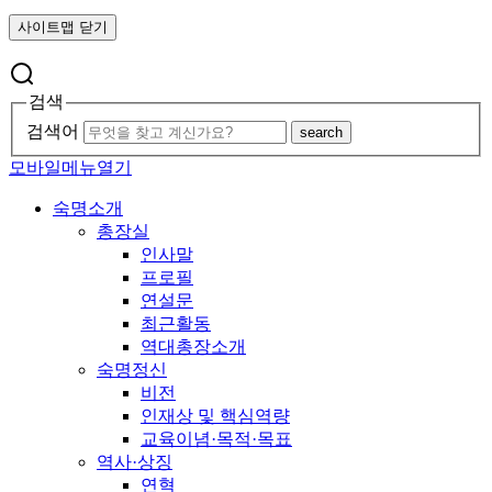
사이트맵 닫기
검색
검색어
search
모바일메뉴열기
숙명소개
총장실
인사말
프로필
연설문
최근활동
역대총장소개
숙명정신
비전
인재상 및 핵심역량
교육이념·목적·목표
역사·상징
연혁