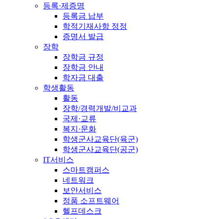
등록·제증명
등록금 납부
학적기재사항 정정
증명서 발급
장학
장학금 규정
장학금 안내
학자금 대출
학생활동
활동
장학/경력개발/비교과
국제·교류
복지·문화
학생군사교육단(육군)
학생군사교육단(공군)
IT서비스
스마트캠퍼스
네트워크
보안서비스
정품 소프트웨어
헬프데스크