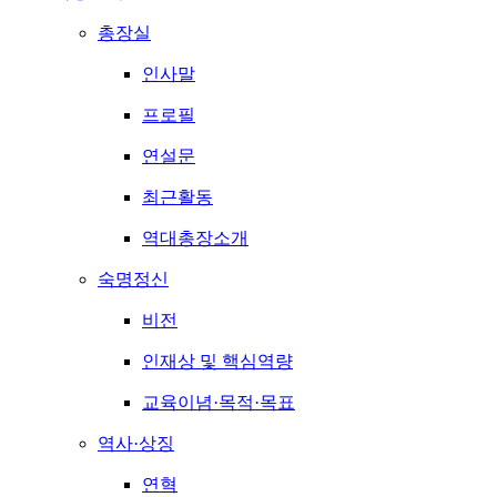
총장실
인사말
프로필
연설문
최근활동
역대총장소개
숙명정신
비전
인재상 및 핵심역량
교육이념·목적·목표
역사·상징
연혁