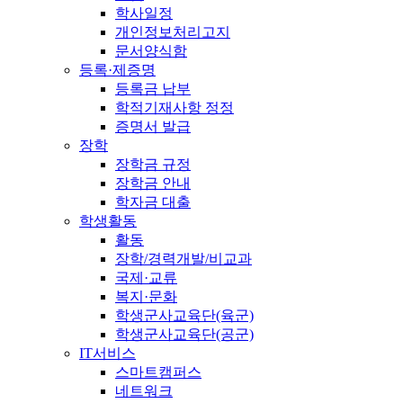
학사일정
개인정보처리고지
문서양식함
등록·제증명
등록금 납부
학적기재사항 정정
증명서 발급
장학
장학금 규정
장학금 안내
학자금 대출
학생활동
활동
장학/경력개발/비교과
국제·교류
복지·문화
학생군사교육단(육군)
학생군사교육단(공군)
IT서비스
스마트캠퍼스
네트워크