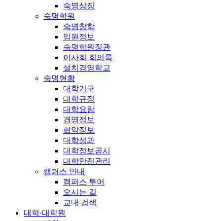
숙명상징
숙명학원
숙명창학
임원정보
숙명학원정관
이사회 회의록
설치경영학교
숙명현황
대학기구
대학규정
대학요람
경영정보
협약정보
대학성과
대학정보공시
대학안전관리
캠퍼스 안내
캠퍼스 투어
오시는 길
교내 검색
대학·대학원