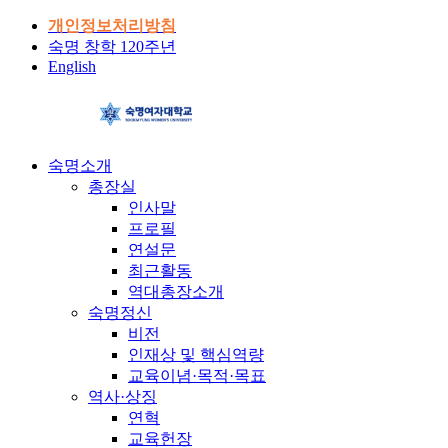
개인정보처리방침
숙명 창학 120주년
English
숙명소개
총장실
인사말
프로필
연설문
최근활동
역대총장소개
숙명정신
비전
인재상 및 핵심역량
교육이념·목적·목표
역사·상징
연혁
교육헌장