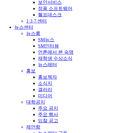
보안서비스
정품 소프트웨어
헬프데스크
1·3·7 센터
뉴스센터
뉴스룸
SM뉴스
SM인터뷰
언론에서 본 숙명
재학생 수상소식
뉴스레터
홍보
홍보책자
소식지
갤러리
미디어
대학공지
주요 공지
주요 행사
입찰 공고
제안함