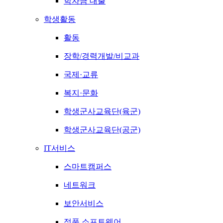
학자금 대출
학생활동
활동
장학/경력개발/비교과
국제·교류
복지·문화
학생군사교육단(육군)
학생군사교육단(공군)
IT서비스
스마트캠퍼스
네트워크
보안서비스
정품 소프트웨어