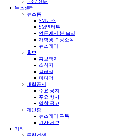
1·3·7 센터
뉴스센터
뉴스룸
SM뉴스
SM인터뷰
언론에서 본 숙명
재학생 수상소식
뉴스레터
홍보
홍보책자
소식지
갤러리
미디어
대학공지
주요 공지
주요 행사
입찰 공고
제안함
뉴스레터 구독
기사 제보
기타
통합검색