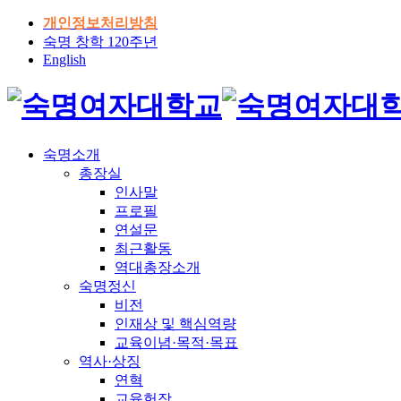
개인정보처리방침
숙명 창학 120주년
English
숙명소개
총장실
인사말
프로필
연설문
최근활동
역대총장소개
숙명정신
비전
인재상 및 핵심역량
교육이념·목적·목표
역사·상징
연혁
교육헌장