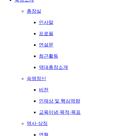
총장실
인사말
프로필
연설문
최근활동
역대총장소개
숙명정신
비전
인재상 및 핵심역량
교육이념·목적·목표
역사·상징
연혁