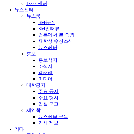
1·3·7 센터
뉴스센터
뉴스룸
SM뉴스
SM인터뷰
언론에서 본 숙명
재학생 수상소식
뉴스레터
홍보
홍보책자
소식지
갤러리
미디어
대학공지
주요 공지
주요 행사
입찰 공고
제안함
뉴스레터 구독
기사 제보
기타