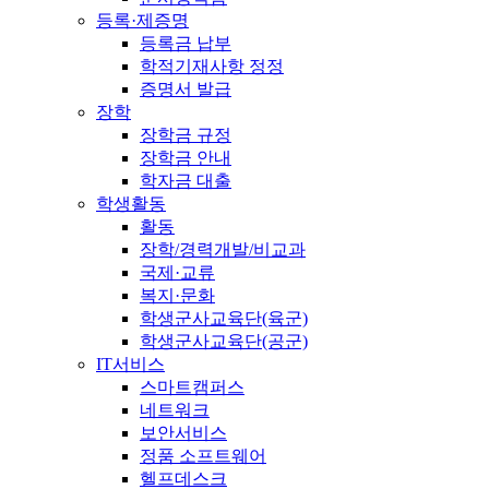
등록·제증명
등록금 납부
학적기재사항 정정
증명서 발급
장학
장학금 규정
장학금 안내
학자금 대출
학생활동
활동
장학/경력개발/비교과
국제·교류
복지·문화
학생군사교육단(육군)
학생군사교육단(공군)
IT서비스
스마트캠퍼스
네트워크
보안서비스
정품 소프트웨어
헬프데스크