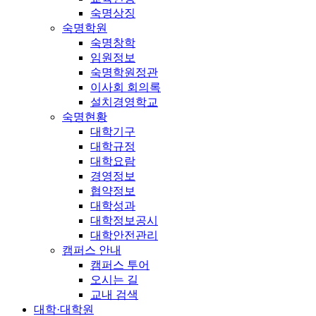
숙명상징
숙명학원
숙명창학
임원정보
숙명학원정관
이사회 회의록
설치경영학교
숙명현황
대학기구
대학규정
대학요람
경영정보
협약정보
대학성과
대학정보공시
대학안전관리
캠퍼스 안내
캠퍼스 투어
오시는 길
교내 검색
대학·대학원