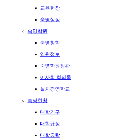
교육헌장
숙명상징
숙명학원
숙명창학
임원정보
숙명학원정관
이사회 회의록
설치경영학교
숙명현황
대학기구
대학규정
대학요람