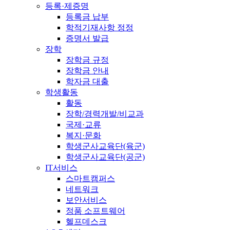
등록·제증명
등록금 납부
학적기재사항 정정
증명서 발급
장학
장학금 규정
장학금 안내
학자금 대출
학생활동
활동
장학/경력개발/비교과
국제·교류
복지·문화
학생군사교육단(육군)
학생군사교육단(공군)
IT서비스
스마트캠퍼스
네트워크
보안서비스
정품 소프트웨어
헬프데스크