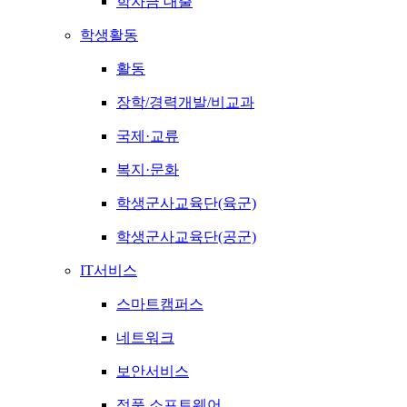
학자금 대출
학생활동
활동
장학/경력개발/비교과
국제·교류
복지·문화
학생군사교육단(육군)
학생군사교육단(공군)
IT서비스
스마트캠퍼스
네트워크
보안서비스
정품 소프트웨어