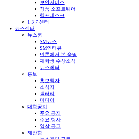
보안서비스
정품 소프트웨어
헬프데스크
1·3·7 센터
뉴스센터
뉴스룸
SM뉴스
SM인터뷰
언론에서 본 숙명
재학생 수상소식
뉴스레터
홍보
홍보책자
소식지
갤러리
미디어
대학공지
주요 공지
주요 행사
입찰 공고
제안함