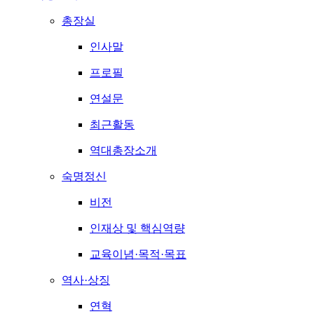
총장실
인사말
프로필
연설문
최근활동
역대총장소개
숙명정신
비전
인재상 및 핵심역량
교육이념·목적·목표
역사·상징
연혁