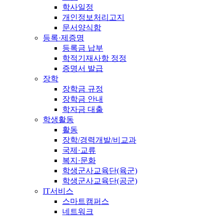
학사일정
개인정보처리고지
문서양식함
등록·제증명
등록금 납부
학적기재사항 정정
증명서 발급
장학
장학금 규정
장학금 안내
학자금 대출
학생활동
활동
장학/경력개발/비교과
국제·교류
복지·문화
학생군사교육단(육군)
학생군사교육단(공군)
IT서비스
스마트캠퍼스
네트워크