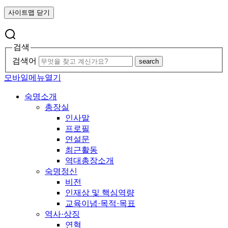
사이트맵 닫기
검색
검색어
search
모바일메뉴열기
숙명소개
총장실
인사말
프로필
연설문
최근활동
역대총장소개
숙명정신
비전
인재상 및 핵심역량
교육이념·목적·목표
역사·상징
연혁