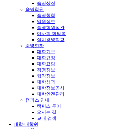
숙명상징
숙명학원
숙명창학
임원정보
숙명학원정관
이사회 회의록
설치경영학교
숙명현황
대학기구
대학규정
대학요람
경영정보
협약정보
대학성과
대학정보공시
대학안전관리
캠퍼스 안내
캠퍼스 투어
오시는 길
교내 검색
대학·대학원