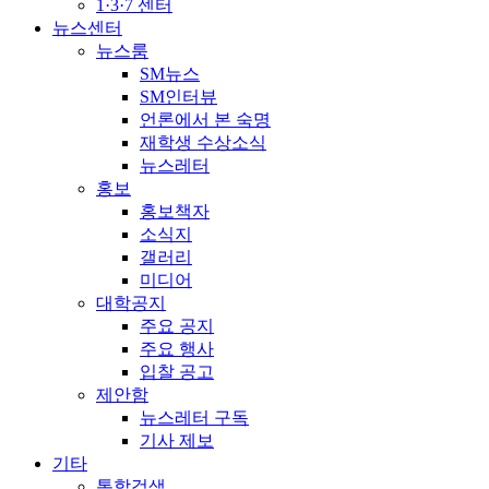
1·3·7 센터
뉴스센터
뉴스룸
SM뉴스
SM인터뷰
언론에서 본 숙명
재학생 수상소식
뉴스레터
홍보
홍보책자
소식지
갤러리
미디어
대학공지
주요 공지
주요 행사
입찰 공고
제안함
뉴스레터 구독
기사 제보
기타
통합검색