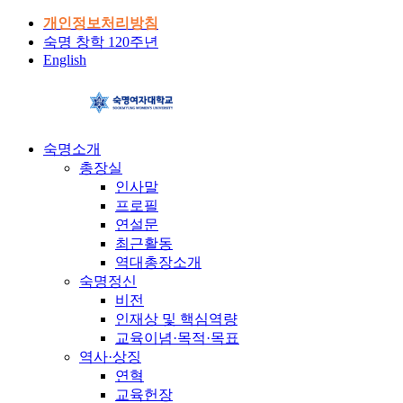
개인정보처리방침
숙명 창학 120주년
English
숙명소개
총장실
인사말
프로필
연설문
최근활동
역대총장소개
숙명정신
비전
인재상 및 핵심역량
교육이념·목적·목표
역사·상징
연혁
교육헌장