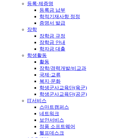
등록·제증명
등록금 납부
학적기재사항 정정
증명서 발급
장학
장학금 규정
장학금 안내
학자금 대출
학생활동
활동
장학/경력개발/비교과
국제·교류
복지·문화
학생군사교육단(육군)
학생군사교육단(공군)
IT서비스
스마트캠퍼스
네트워크
보안서비스
정품 소프트웨어
헬프데스크