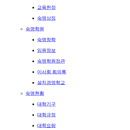
교육헌장
숙명상징
숙명학원
숙명창학
임원정보
숙명학원정관
이사회 회의록
설치경영학교
숙명현황
대학기구
대학규정
대학요람