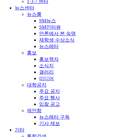
1·3·7 센터
뉴스센터
뉴스룸
SM뉴스
SM인터뷰
언론에서 본 숙명
재학생 수상소식
뉴스레터
홍보
홍보책자
소식지
갤러리
미디어
대학공지
주요 공지
주요 행사
입찰 공고
제안함
뉴스레터 구독
기사 제보
기타
통합검색