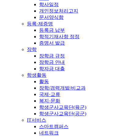
학사일정
개인정보처리고지
문서양식함
등록·제증명
등록금 납부
학적기재사항 정정
증명서 발급
장학
장학금 규정
장학금 안내
학자금 대출
학생활동
활동
장학/경력개발/비교과
국제·교류
복지·문화
학생군사교육단(육군)
학생군사교육단(공군)
IT서비스
스마트캠퍼스
네트워크