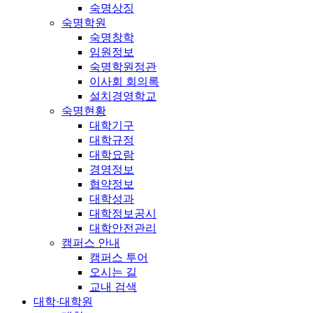
숙명상징
숙명학원
숙명창학
임원정보
숙명학원정관
이사회 회의록
설치경영학교
숙명현황
대학기구
대학규정
대학요람
경영정보
협약정보
대학성과
대학정보공시
대학안전관리
캠퍼스 안내
캠퍼스 투어
오시는 길
교내 검색
대학·대학원