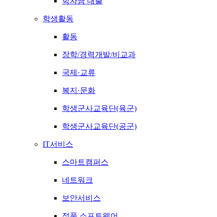
학자금 대출
학생활동
활동
장학/경력개발/비교과
국제·교류
복지·문화
학생군사교육단(육군)
학생군사교육단(공군)
IT서비스
스마트캠퍼스
네트워크
보안서비스
정품 소프트웨어