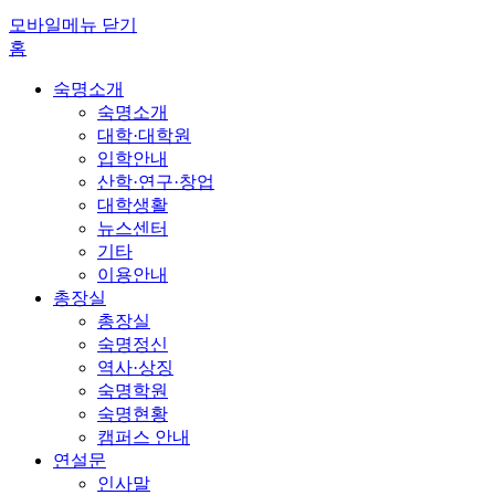
모바일메뉴 닫기
홈
숙명소개
숙명소개
대학·대학원
입학안내
산학·연구·창업
대학생활
뉴스센터
기타
이용안내
총장실
총장실
숙명정신
역사·상징
숙명학원
숙명현황
캠퍼스 안내
연설문
인사말