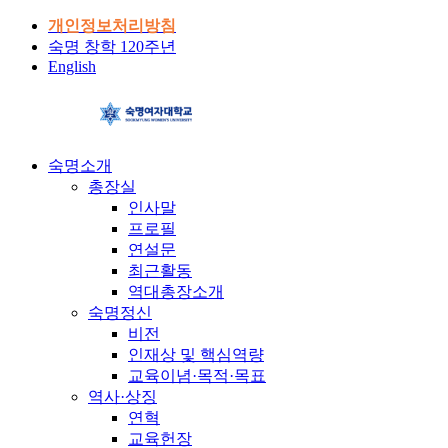
개인정보처리방침
숙명 창학 120주년
English
숙명소개
총장실
인사말
프로필
연설문
최근활동
역대총장소개
숙명정신
비전
인재상 및 핵심역량
교육이념·목적·목표
역사·상징
연혁
교육헌장