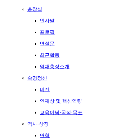
총장실
인사말
프로필
연설문
최근활동
역대총장소개
숙명정신
비전
인재상 및 핵심역량
교육이념·목적·목표
역사·상징
연혁