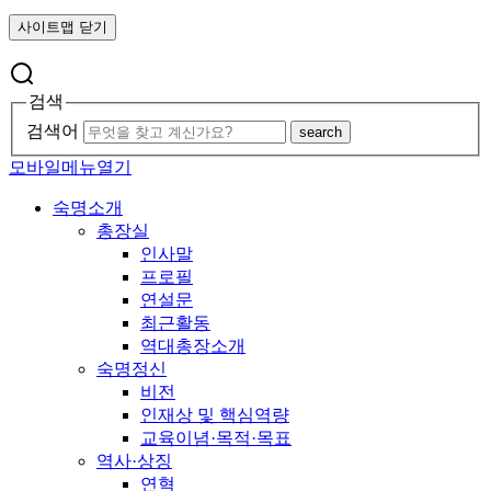
사이트맵 닫기
검색
검색어
search
모바일메뉴열기
숙명소개
총장실
인사말
프로필
연설문
최근활동
역대총장소개
숙명정신
비전
인재상 및 핵심역량
교육이념·목적·목표
역사·상징
연혁