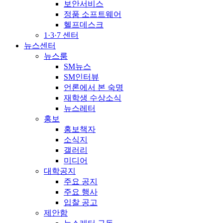
보안서비스
정품 소프트웨어
헬프데스크
1·3·7 센터
뉴스센터
뉴스룸
SM뉴스
SM인터뷰
언론에서 본 숙명
재학생 수상소식
뉴스레터
홍보
홍보책자
소식지
갤러리
미디어
대학공지
주요 공지
주요 행사
입찰 공고
제안함