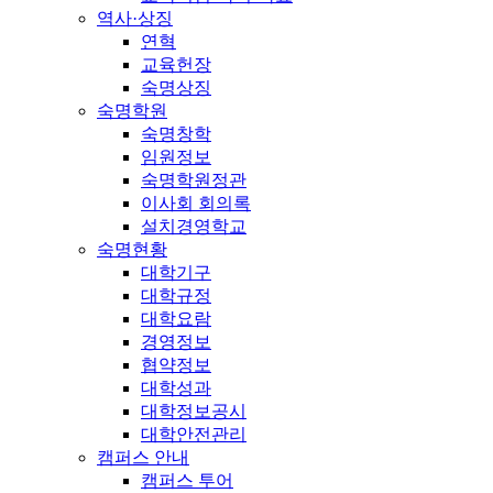
역사·상징
연혁
교육헌장
숙명상징
숙명학원
숙명창학
임원정보
숙명학원정관
이사회 회의록
설치경영학교
숙명현황
대학기구
대학규정
대학요람
경영정보
협약정보
대학성과
대학정보공시
대학안전관리
캠퍼스 안내
캠퍼스 투어