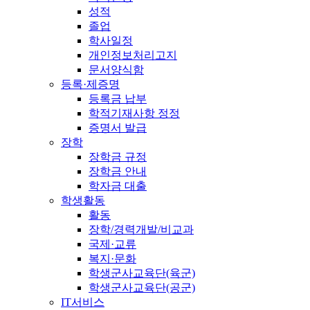
성적
졸업
학사일정
개인정보처리고지
문서양식함
등록·제증명
등록금 납부
학적기재사항 정정
증명서 발급
장학
장학금 규정
장학금 안내
학자금 대출
학생활동
활동
장학/경력개발/비교과
국제·교류
복지·문화
학생군사교육단(육군)
학생군사교육단(공군)
IT서비스