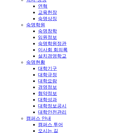
연혁
교육헌장
숙명상징
숙명학원
숙명창학
임원정보
숙명학원정관
이사회 회의록
설치경영학교
숙명현황
대학기구
대학규정
대학요람
경영정보
협약정보
대학성과
대학정보공시
대학안전관리
캠퍼스 안내
캠퍼스 투어
오시는 길