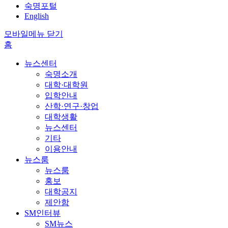
숙명포털
English
모바일메뉴 닫기
홈
뉴스센터
숙명소개
대학·대학원
입학안내
산학·연구·창업
대학생활
뉴스센터
기타
이용안내
뉴스룸
뉴스룸
홍보
대학공지
제안함
SM인터뷰
SM뉴스