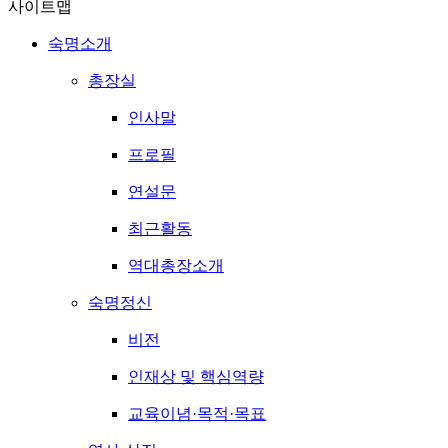
사이트맵
숙명소개
총장실
인사말
프로필
연설문
최근활동
역대총장소개
숙명정신
비전
인재상 및 핵심역량
교육이념·목적·목표