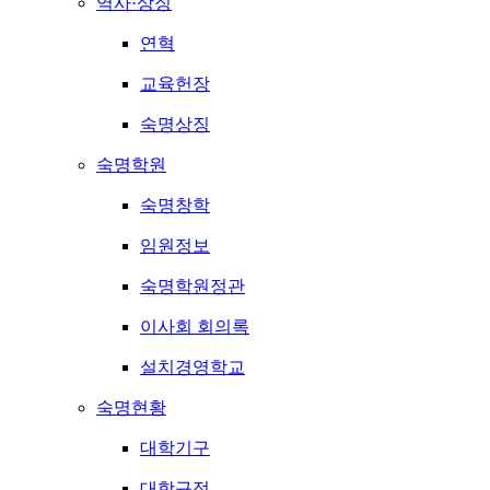
역사·상징
연혁
교육헌장
숙명상징
숙명학원
숙명창학
임원정보
숙명학원정관
이사회 회의록
설치경영학교
숙명현황
대학기구
대학규정