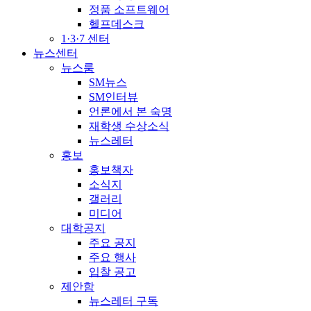
정품 소프트웨어
헬프데스크
1·3·7 센터
뉴스센터
뉴스룸
SM뉴스
SM인터뷰
언론에서 본 숙명
재학생 수상소식
뉴스레터
홍보
홍보책자
소식지
갤러리
미디어
대학공지
주요 공지
주요 행사
입찰 공고
제안함
뉴스레터 구독