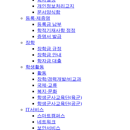
개인정보처리고지
문서양식함
등록·제증명
등록금 납부
학적기재사항 정정
증명서 발급
장학
장학금 규정
장학금 안내
학자금 대출
학생활동
활동
장학/경력개발/비교과
국제·교류
복지·문화
학생군사교육단(육군)
학생군사교육단(공군)
IT서비스
스마트캠퍼스
네트워크
보안서비스