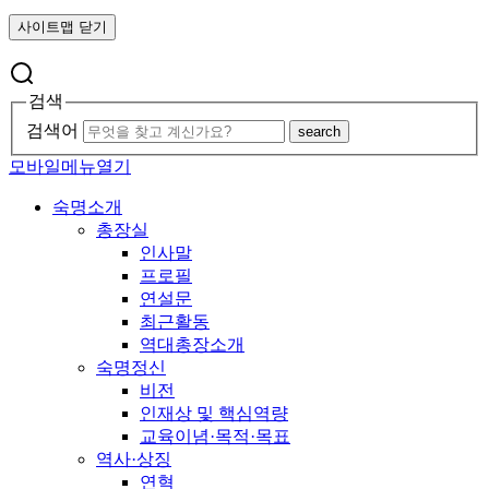
사이트맵 닫기
검색
검색어
search
모바일메뉴열기
숙명소개
총장실
인사말
프로필
연설문
최근활동
역대총장소개
숙명정신
비전
인재상 및 핵심역량
교육이념·목적·목표
역사·상징
연혁