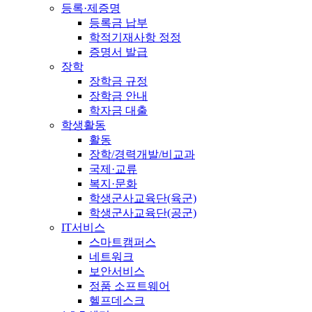
등록·제증명
등록금 납부
학적기재사항 정정
증명서 발급
장학
장학금 규정
장학금 안내
학자금 대출
학생활동
활동
장학/경력개발/비교과
국제·교류
복지·문화
학생군사교육단(육군)
학생군사교육단(공군)
IT서비스
스마트캠퍼스
네트워크
보안서비스
정품 소프트웨어
헬프데스크