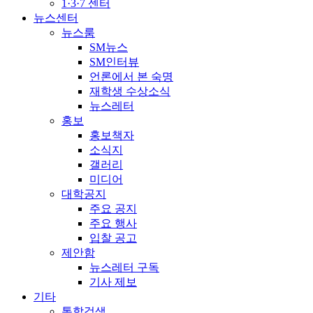
1·3·7 센터
뉴스센터
뉴스룸
SM뉴스
SM인터뷰
언론에서 본 숙명
재학생 수상소식
뉴스레터
홍보
홍보책자
소식지
갤러리
미디어
대학공지
주요 공지
주요 행사
입찰 공고
제안함
뉴스레터 구독
기사 제보
기타
통합검색