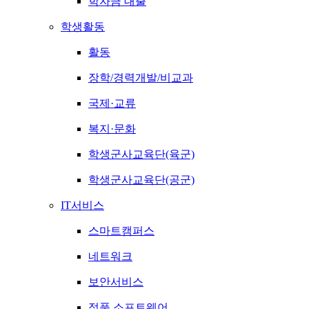
학자금 대출
학생활동
활동
장학/경력개발/비교과
국제·교류
복지·문화
학생군사교육단(육군)
학생군사교육단(공군)
IT서비스
스마트캠퍼스
네트워크
보안서비스
정품 소프트웨어