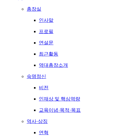
총장실
인사말
프로필
연설문
최근활동
역대총장소개
숙명정신
비전
인재상 및 핵심역량
교육이념·목적·목표
역사·상징
연혁