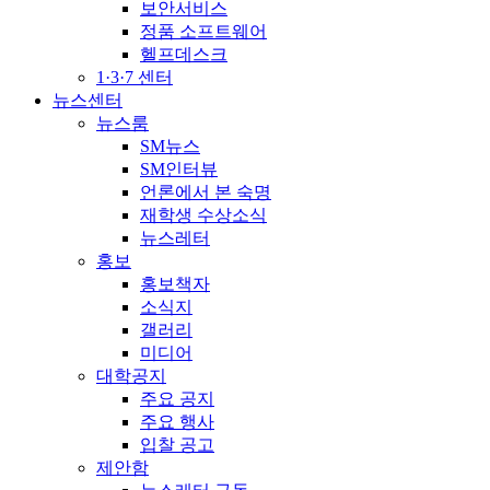
보안서비스
정품 소프트웨어
헬프데스크
1·3·7 센터
뉴스센터
뉴스룸
SM뉴스
SM인터뷰
언론에서 본 숙명
재학생 수상소식
뉴스레터
홍보
홍보책자
소식지
갤러리
미디어
대학공지
주요 공지
주요 행사
입찰 공고
제안함