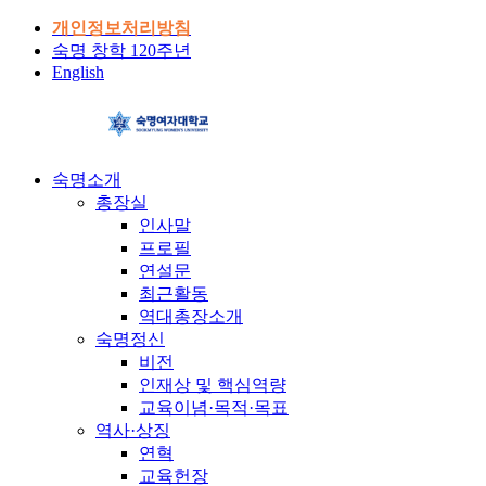
개인정보처리방침
숙명 창학 120주년
English
숙명소개
총장실
인사말
프로필
연설문
최근활동
역대총장소개
숙명정신
비전
인재상 및 핵심역량
교육이념·목적·목표
역사·상징
연혁
교육헌장