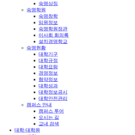
숙명상징
숙명학원
숙명창학
임원정보
숙명학원정관
이사회 회의록
설치경영학교
숙명현황
대학기구
대학규정
대학요람
경영정보
협약정보
대학성과
대학정보공시
대학안전관리
캠퍼스 안내
캠퍼스 투어
오시는 길
교내 검색
대학·대학원