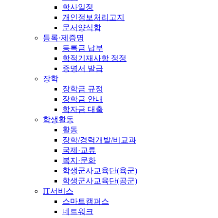
학사일정
개인정보처리고지
문서양식함
등록·제증명
등록금 납부
학적기재사항 정정
증명서 발급
장학
장학금 규정
장학금 안내
학자금 대출
학생활동
활동
장학/경력개발/비교과
국제·교류
복지·문화
학생군사교육단(육군)
학생군사교육단(공군)
IT서비스
스마트캠퍼스
네트워크