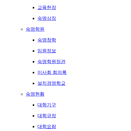
교육헌장
숙명상징
숙명학원
숙명창학
임원정보
숙명학원정관
이사회 회의록
설치경영학교
숙명현황
대학기구
대학규정
대학요람