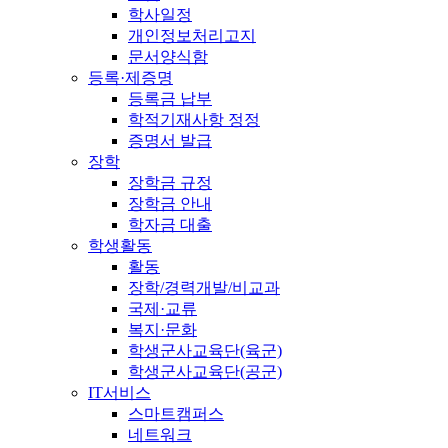
학사일정
개인정보처리고지
문서양식함
등록·제증명
등록금 납부
학적기재사항 정정
증명서 발급
장학
장학금 규정
장학금 안내
학자금 대출
학생활동
활동
장학/경력개발/비교과
국제·교류
복지·문화
학생군사교육단(육군)
학생군사교육단(공군)
IT서비스
스마트캠퍼스
네트워크