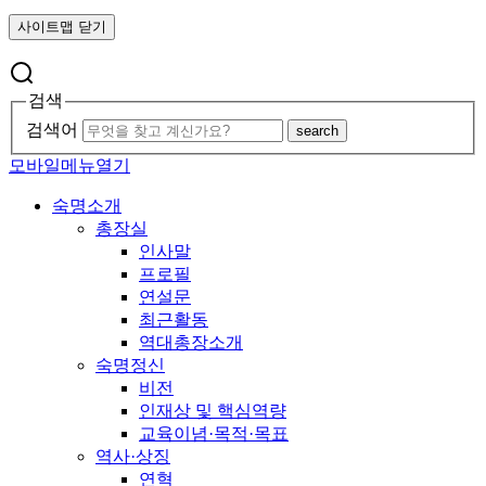
사이트맵 닫기
검색
검색어
search
모바일메뉴열기
숙명소개
총장실
인사말
프로필
연설문
최근활동
역대총장소개
숙명정신
비전
인재상 및 핵심역량
교육이념·목적·목표
역사·상징
연혁