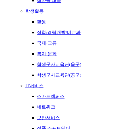
학자금 대출
학생활동
활동
장학/경력개발/비교과
국제·교류
복지·문화
학생군사교육단(육군)
학생군사교육단(공군)
IT서비스
스마트캠퍼스
네트워크
보안서비스
정품 소프트웨어