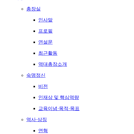
총장실
인사말
프로필
연설문
최근활동
역대총장소개
숙명정신
비전
인재상 및 핵심역량
교육이념·목적·목표
역사·상징
연혁