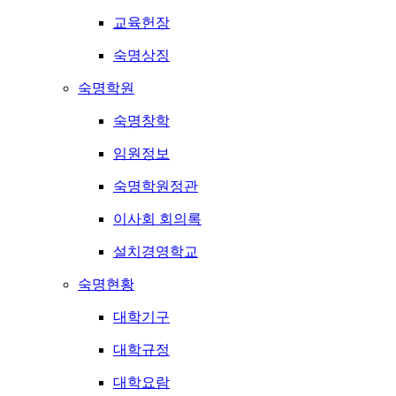
교육헌장
숙명상징
숙명학원
숙명창학
임원정보
숙명학원정관
이사회 회의록
설치경영학교
숙명현황
대학기구
대학규정
대학요람