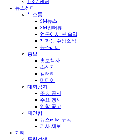
1·3·7 센터
뉴스센터
뉴스룸
SM뉴스
SM인터뷰
언론에서 본 숙명
재학생 수상소식
뉴스레터
홍보
홍보책자
소식지
갤러리
미디어
대학공지
주요 공지
주요 행사
입찰 공고
제안함
뉴스레터 구독
기사 제보
기타
통합검색