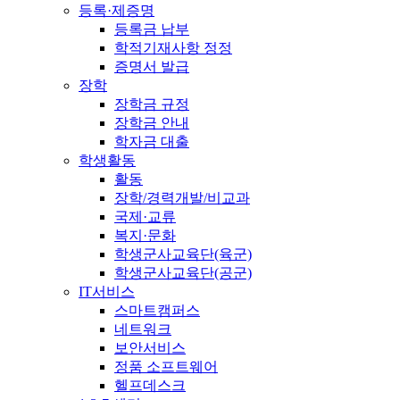
등록·제증명
등록금 납부
학적기재사항 정정
증명서 발급
장학
장학금 규정
장학금 안내
학자금 대출
학생활동
활동
장학/경력개발/비교과
국제·교류
복지·문화
학생군사교육단(육군)
학생군사교육단(공군)
IT서비스
스마트캠퍼스
네트워크
보안서비스
정품 소프트웨어
헬프데스크