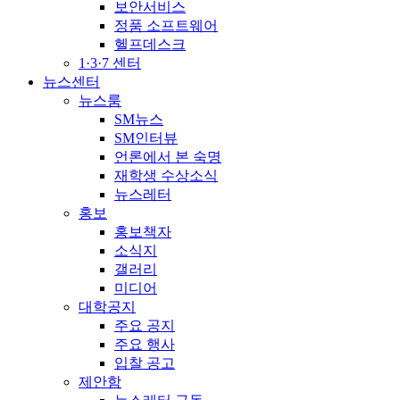
보안서비스
정품 소프트웨어
헬프데스크
1·3·7 센터
뉴스센터
뉴스룸
SM뉴스
SM인터뷰
언론에서 본 숙명
재학생 수상소식
뉴스레터
홍보
홍보책자
소식지
갤러리
미디어
대학공지
주요 공지
주요 행사
입찰 공고
제안함