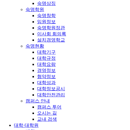
숙명상징
숙명학원
숙명창학
임원정보
숙명학원정관
이사회 회의록
설치경영학교
숙명현황
대학기구
대학규정
대학요람
경영정보
협약정보
대학성과
대학정보공시
대학안전관리
캠퍼스 안내
캠퍼스 투어
오시는 길
교내 검색
대학·대학원