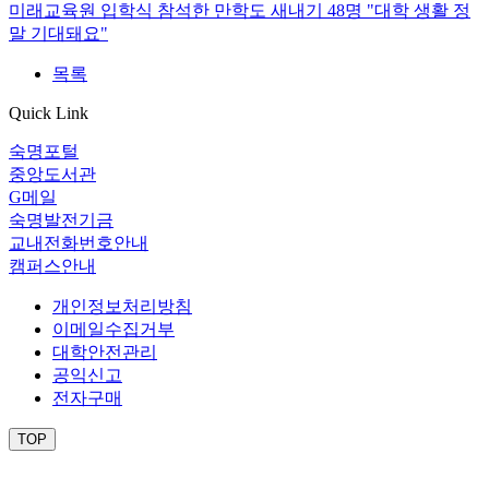
미래교육원 입학식 참석한 만학도 새내기 48명 "대학 생활 정
말 기대돼요"
목록
Quick Link
숙명포털
중앙도서관
G메일
숙명발전기금
교내전화번호안내
캠퍼스안내
개인정보처리방침
이메일수집거부
대학안전관리
공익신고
전자구매
TOP