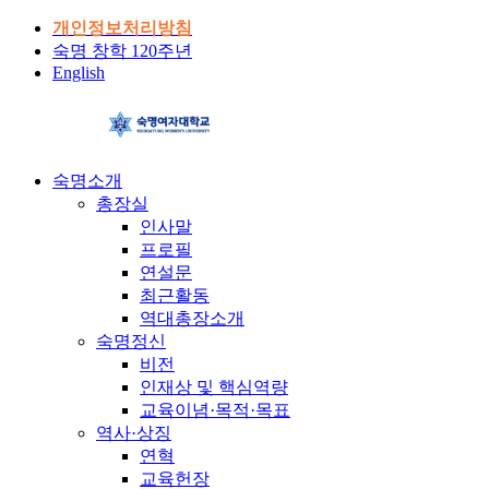
개인정보처리방침
숙명 창학 120주년
English
숙명소개
총장실
인사말
프로필
연설문
최근활동
역대총장소개
숙명정신
비전
인재상 및 핵심역량
교육이념·목적·목표
역사·상징
연혁
교육헌장