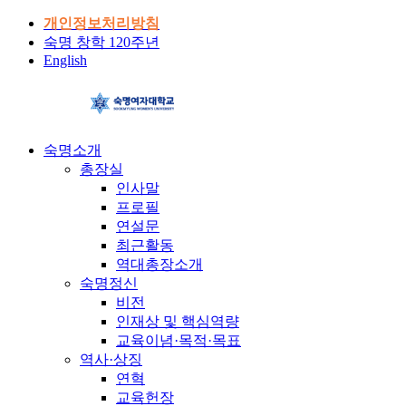
개인정보처리방침
숙명 창학 120주년
English
숙명소개
총장실
인사말
프로필
연설문
최근활동
역대총장소개
숙명정신
비전
인재상 및 핵심역량
교육이념·목적·목표
역사·상징
연혁
교육헌장