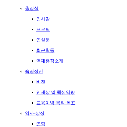
총장실
인사말
프로필
연설문
최근활동
역대총장소개
숙명정신
비전
인재상 및 핵심역량
교육이념·목적·목표
역사·상징
연혁