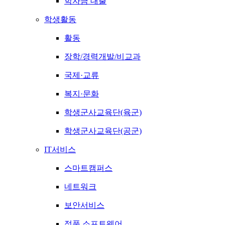
학자금 대출
학생활동
활동
장학/경력개발/비교과
국제·교류
복지·문화
학생군사교육단(육군)
학생군사교육단(공군)
IT서비스
스마트캠퍼스
네트워크
보안서비스
정품 소프트웨어