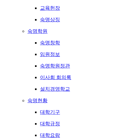
교육헌장
숙명상징
숙명학원
숙명창학
임원정보
숙명학원정관
이사회 회의록
설치경영학교
숙명현황
대학기구
대학규정
대학요람