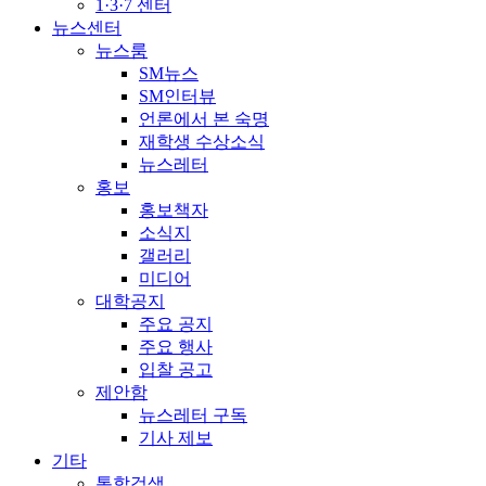
1·3·7 센터
뉴스센터
뉴스룸
SM뉴스
SM인터뷰
언론에서 본 숙명
재학생 수상소식
뉴스레터
홍보
홍보책자
소식지
갤러리
미디어
대학공지
주요 공지
주요 행사
입찰 공고
제안함
뉴스레터 구독
기사 제보
기타
통합검색