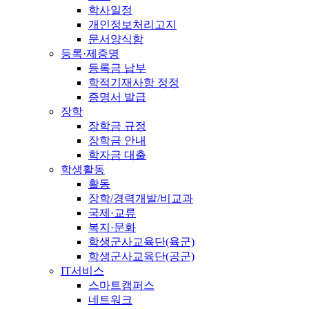
학사일정
개인정보처리고지
문서양식함
등록·제증명
등록금 납부
학적기재사항 정정
증명서 발급
장학
장학금 규정
장학금 안내
학자금 대출
학생활동
활동
장학/경력개발/비교과
국제·교류
복지·문화
학생군사교육단(육군)
학생군사교육단(공군)
IT서비스
스마트캠퍼스
네트워크