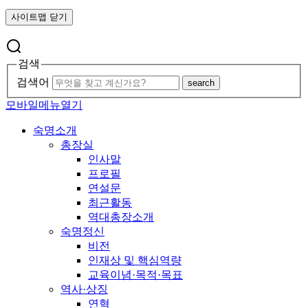
사이트맵 닫기
검색
검색어
search
모바일메뉴열기
숙명소개
총장실
인사말
프로필
연설문
최근활동
역대총장소개
숙명정신
비전
인재상 및 핵심역량
교육이념·목적·목표
역사·상징
연혁