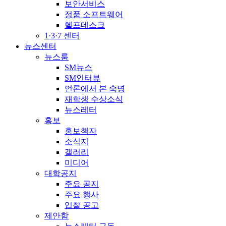
보안서비스
정품 소프트웨어
헬프데스크
1·3·7 센터
뉴스센터
뉴스룸
SM뉴스
SM인터뷰
언론에서 본 숙명
재학생 수상소식
뉴스레터
홍보
홍보책자
소식지
갤러리
미디어
대학공지
주요 공지
주요 행사
입찰 공고
제안함