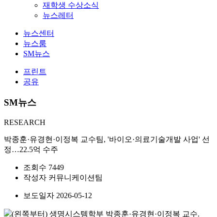
재학생 수상소식
뉴스레터
뉴스센터
뉴스룸
SM뉴스
프린트
공유
SM뉴스
RESEARCH
박종훈·유경현·이정복 교수팀, '바이오·의료기술개발 사업' 선
정…22.5억 수주
조회수
7449
작성자
커뮤니케이션팀
보도일자
2026-05-12
(왼쪽부터) 생명시스템학부 박종훈·유경현·이정복 교수.