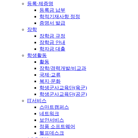
등록·제증명
등록금 납부
학적기재사항 정정
증명서 발급
장학
장학금 규정
장학금 안내
학자금 대출
학생활동
활동
장학/경력개발/비교과
국제·교류
복지·문화
학생군사교육단(육군)
학생군사교육단(공군)
IT서비스
스마트캠퍼스
네트워크
보안서비스
정품 소프트웨어
헬프데스크