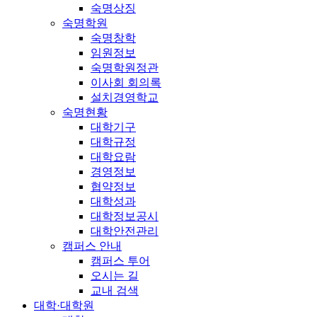
숙명상징
숙명학원
숙명창학
임원정보
숙명학원정관
이사회 회의록
설치경영학교
숙명현황
대학기구
대학규정
대학요람
경영정보
협약정보
대학성과
대학정보공시
대학안전관리
캠퍼스 안내
캠퍼스 투어
오시는 길
교내 검색
대학·대학원