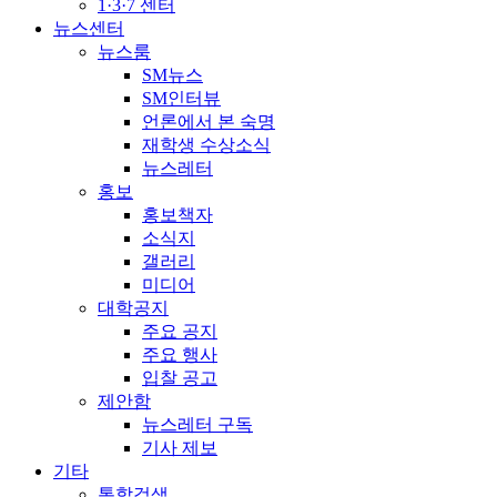
1·3·7 센터
뉴스센터
뉴스룸
SM뉴스
SM인터뷰
언론에서 본 숙명
재학생 수상소식
뉴스레터
홍보
홍보책자
소식지
갤러리
미디어
대학공지
주요 공지
주요 행사
입찰 공고
제안함
뉴스레터 구독
기사 제보
기타
통합검색