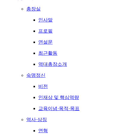
총장실
인사말
프로필
연설문
최근활동
역대총장소개
숙명정신
비전
인재상 및 핵심역량
교육이념·목적·목표
역사·상징
연혁