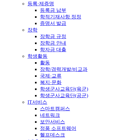
등록·제증명
등록금 납부
학적기재사항 정정
증명서 발급
장학
장학금 규정
장학금 안내
학자금 대출
학생활동
활동
장학/경력개발/비교과
국제·교류
복지·문화
학생군사교육단(육군)
학생군사교육단(공군)
IT서비스
스마트캠퍼스
네트워크
보안서비스
정품 소프트웨어
헬프데스크