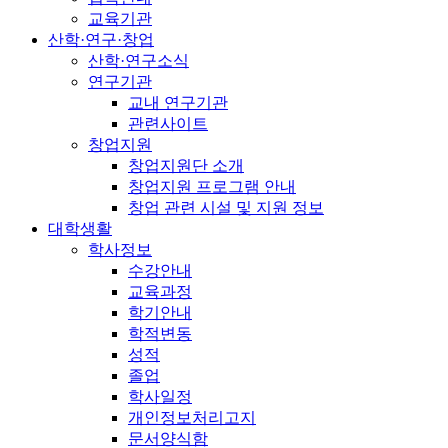
교육기관
산학·연구·창업
산학·연구소식
연구기관
교내 연구기관
관련사이트
창업지원
창업지원단 소개
창업지원 프로그램 안내
창업 관련 시설 및 지원 정보
대학생활
학사정보
수강안내
교육과정
학기안내
학적변동
성적
졸업
학사일정
개인정보처리고지
문서양식함