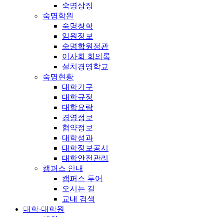
숙명상징
숙명학원
숙명창학
임원정보
숙명학원정관
이사회 회의록
설치경영학교
숙명현황
대학기구
대학규정
대학요람
경영정보
협약정보
대학성과
대학정보공시
대학안전관리
캠퍼스 안내
캠퍼스 투어
오시는 길
교내 검색
대학·대학원