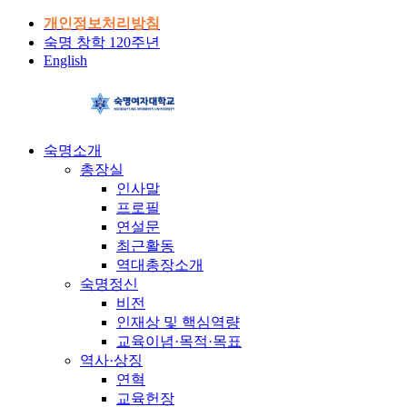
개인정보처리방침
숙명 창학 120주년
English
숙명소개
총장실
인사말
프로필
연설문
최근활동
역대총장소개
숙명정신
비전
인재상 및 핵심역량
교육이념·목적·목표
역사·상징
연혁
교육헌장