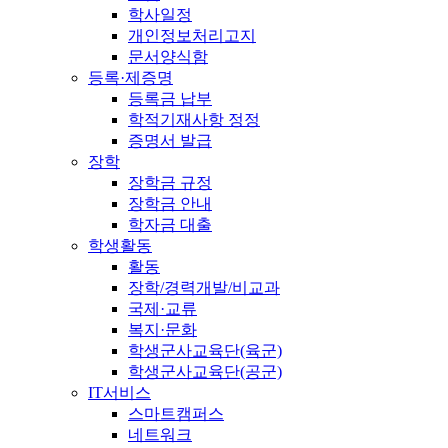
학사일정
개인정보처리고지
문서양식함
등록·제증명
등록금 납부
학적기재사항 정정
증명서 발급
장학
장학금 규정
장학금 안내
학자금 대출
학생활동
활동
장학/경력개발/비교과
국제·교류
복지·문화
학생군사교육단(육군)
학생군사교육단(공군)
IT서비스
스마트캠퍼스
네트워크