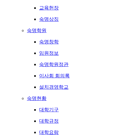
교육헌장
숙명상징
숙명학원
숙명창학
임원정보
숙명학원정관
이사회 회의록
설치경영학교
숙명현황
대학기구
대학규정
대학요람