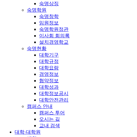
숙명상징
숙명학원
숙명창학
임원정보
숙명학원정관
이사회 회의록
설치경영학교
숙명현황
대학기구
대학규정
대학요람
경영정보
협약정보
대학성과
대학정보공시
대학안전관리
캠퍼스 안내
캠퍼스 투어
오시는 길
교내 검색
대학·대학원