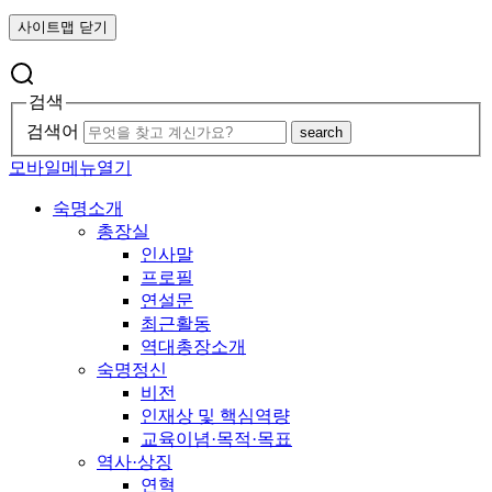
사이트맵 닫기
검색
검색어
search
모바일메뉴열기
숙명소개
총장실
인사말
프로필
연설문
최근활동
역대총장소개
숙명정신
비전
인재상 및 핵심역량
교육이념·목적·목표
역사·상징
연혁