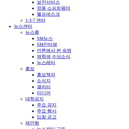
보안서비스
정품 소프트웨어
헬프데스크
1·3·7 센터
뉴스센터
뉴스룸
SM뉴스
SM인터뷰
언론에서 본 숙명
재학생 수상소식
뉴스레터
홍보
홍보책자
소식지
갤러리
미디어
대학공지
주요 공지
주요 행사
입찰 공고
제안함