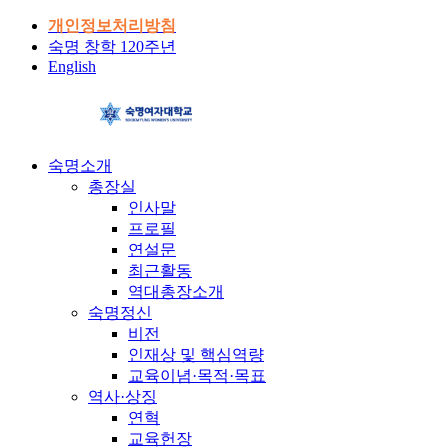
개인정보처리방침
숙명 창학 120주년
English
숙명소개
총장실
인사말
프로필
연설문
최근활동
역대총장소개
숙명정신
비전
인재상 및 핵심역량
교육이념·목적·목표
역사·상징
연혁
교육헌장