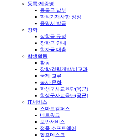
등록·제증명
등록금 납부
학적기재사항 정정
증명서 발급
장학
장학금 규정
장학금 안내
학자금 대출
학생활동
활동
장학/경력개발/비교과
국제·교류
복지·문화
학생군사교육단(육군)
학생군사교육단(공군)
IT서비스
스마트캠퍼스
네트워크
보안서비스
정품 소프트웨어
헬프데스크