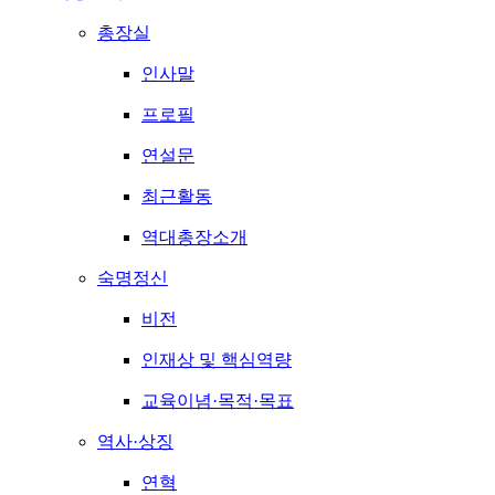
총장실
인사말
프로필
연설문
최근활동
역대총장소개
숙명정신
비전
인재상 및 핵심역량
교육이념·목적·목표
역사·상징
연혁