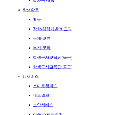
학자금 대출
학생활동
활동
장학/경력개발/비교과
국제·교류
복지·문화
학생군사교육단(육군)
학생군사교육단(공군)
IT서비스
스마트캠퍼스
네트워크
보안서비스
정품 소프트웨어