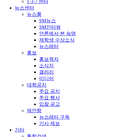
1·3·7 센터
뉴스센터
뉴스룸
SM뉴스
SM인터뷰
언론에서 본 숙명
재학생 수상소식
뉴스레터
홍보
홍보책자
소식지
갤러리
미디어
대학공지
주요 공지
주요 행사
입찰 공고
제안함
뉴스레터 구독
기사 제보
기타
통합검색