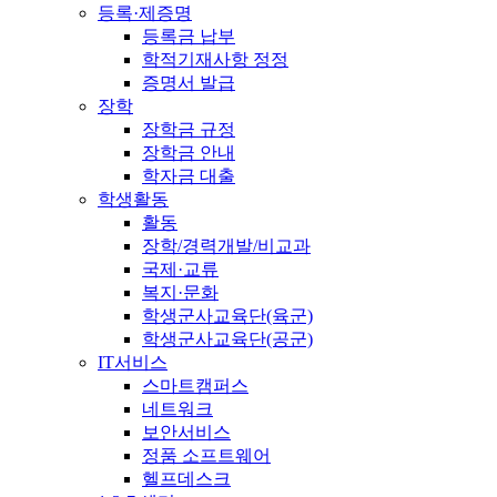
등록·제증명
등록금 납부
학적기재사항 정정
증명서 발급
장학
장학금 규정
장학금 안내
학자금 대출
학생활동
활동
장학/경력개발/비교과
국제·교류
복지·문화
학생군사교육단(육군)
학생군사교육단(공군)
IT서비스
스마트캠퍼스
네트워크
보안서비스
정품 소프트웨어
헬프데스크