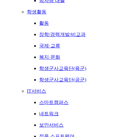
학자금 대출
학생활동
활동
장학/경력개발/비교과
국제·교류
복지·문화
학생군사교육단(육군)
학생군사교육단(공군)
IT서비스
스마트캠퍼스
네트워크
보안서비스
정품 소프트웨어