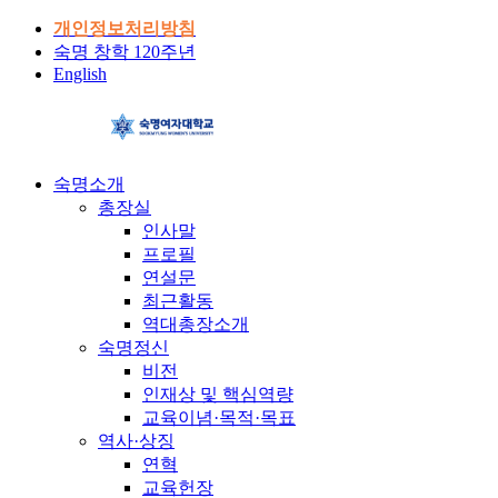
개인정보처리방침
숙명 창학 120주년
English
숙명소개
총장실
인사말
프로필
연설문
최근활동
역대총장소개
숙명정신
비전
인재상 및 핵심역량
교육이념·목적·목표
역사·상징
연혁
교육헌장