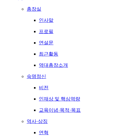
총장실
인사말
프로필
연설문
최근활동
역대총장소개
숙명정신
비전
인재상 및 핵심역량
교육이념·목적·목표
역사·상징
연혁