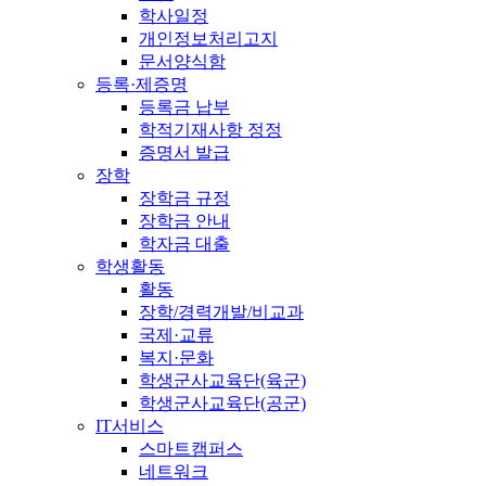
학사일정
개인정보처리고지
문서양식함
등록·제증명
등록금 납부
학적기재사항 정정
증명서 발급
장학
장학금 규정
장학금 안내
학자금 대출
학생활동
활동
장학/경력개발/비교과
국제·교류
복지·문화
학생군사교육단(육군)
학생군사교육단(공군)
IT서비스
스마트캠퍼스
네트워크