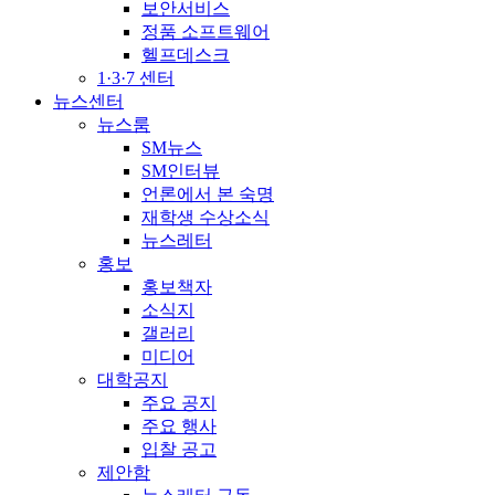
보안서비스
정품 소프트웨어
헬프데스크
1·3·7 센터
뉴스센터
뉴스룸
SM뉴스
SM인터뷰
언론에서 본 숙명
재학생 수상소식
뉴스레터
홍보
홍보책자
소식지
갤러리
미디어
대학공지
주요 공지
주요 행사
입찰 공고
제안함