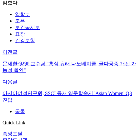
밝혔다.
약학부
조은
보건복지부
표창
건강보험
이전글
문세환·양영 교수팀 "홍삼 유래 나노베지클, 골다공증 개선 가
능성 확인"
다음글
아시아여성연구원, SSCI 등재 영문학술지 'Asian Women' Q3
진입
목록
Quick Link
숙명포털