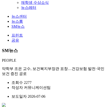
재학생 수상소식
뉴스레터
뉴스센터
뉴스룸
SM뉴스
프린트
공유
SM뉴스
PEOPLE
약학부 조은 교수, 보건복지부장관 표창…건강보험 발전·국민
보건 증진 공로
조회수
2277
작성자
커뮤니케이션팀
보도일자
2026-07-06