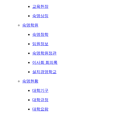
교육헌장
숙명상징
숙명학원
숙명창학
임원정보
숙명학원정관
이사회 회의록
설치경영학교
숙명현황
대학기구
대학규정
대학요람