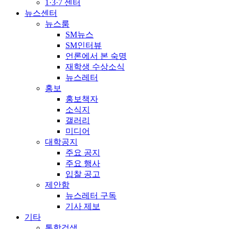
1·3·7 센터
뉴스센터
뉴스룸
SM뉴스
SM인터뷰
언론에서 본 숙명
재학생 수상소식
뉴스레터
홍보
홍보책자
소식지
갤러리
미디어
대학공지
주요 공지
주요 행사
입찰 공고
제안함
뉴스레터 구독
기사 제보
기타
통합검색