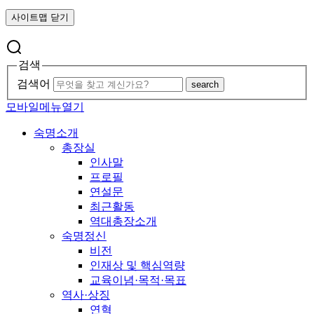
사이트맵 닫기
검색
검색어
search
모바일메뉴열기
숙명소개
총장실
인사말
프로필
연설문
최근활동
역대총장소개
숙명정신
비전
인재상 및 핵심역량
교육이념·목적·목표
역사·상징
연혁