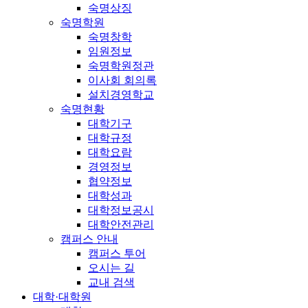
숙명상징
숙명학원
숙명창학
임원정보
숙명학원정관
이사회 회의록
설치경영학교
숙명현황
대학기구
대학규정
대학요람
경영정보
협약정보
대학성과
대학정보공시
대학안전관리
캠퍼스 안내
캠퍼스 투어
오시는 길
교내 검색
대학·대학원