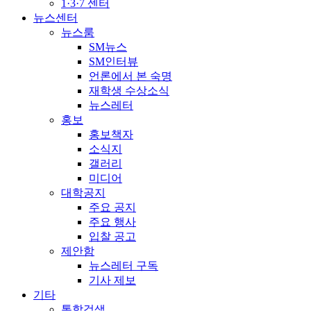
1·3·7 센터
뉴스센터
뉴스룸
SM뉴스
SM인터뷰
언론에서 본 숙명
재학생 수상소식
뉴스레터
홍보
홍보책자
소식지
갤러리
미디어
대학공지
주요 공지
주요 행사
입찰 공고
제안함
뉴스레터 구독
기사 제보
기타
통합검색