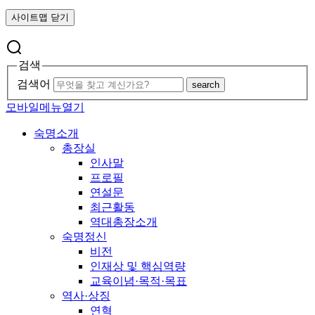
사이트맵 닫기
검색
검색어
search
모바일메뉴열기
숙명소개
총장실
인사말
프로필
연설문
최근활동
역대총장소개
숙명정신
비전
인재상 및 핵심역량
교육이념·목적·목표
역사·상징
연혁