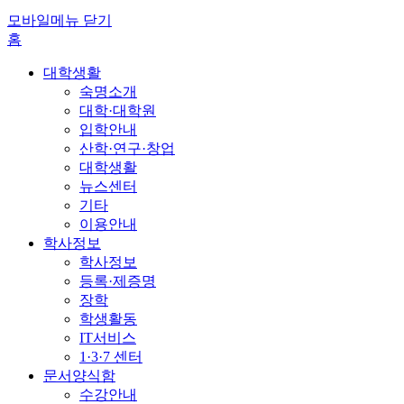
모바일메뉴 닫기
홈
대학생활
숙명소개
대학·대학원
입학안내
산학·연구·창업
대학생활
뉴스센터
기타
이용안내
학사정보
학사정보
등록·제증명
장학
학생활동
IT서비스
1·3·7 센터
문서양식함
수강안내