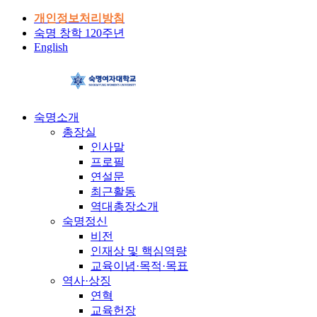
개인정보처리방침
숙명 창학 120주년
English
숙명소개
총장실
인사말
프로필
연설문
최근활동
역대총장소개
숙명정신
비전
인재상 및 핵심역량
교육이념·목적·목표
역사·상징
연혁
교육헌장