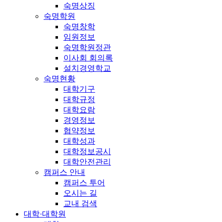
숙명상징
숙명학원
숙명창학
임원정보
숙명학원정관
이사회 회의록
설치경영학교
숙명현황
대학기구
대학규정
대학요람
경영정보
협약정보
대학성과
대학정보공시
대학안전관리
캠퍼스 안내
캠퍼스 투어
오시는 길
교내 검색
대학·대학원