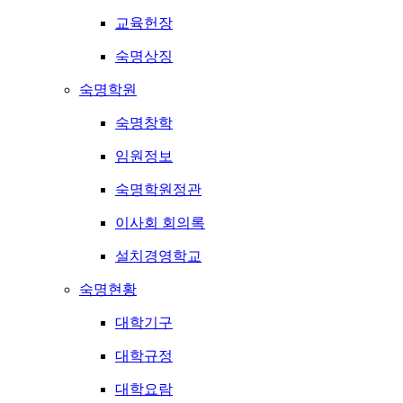
교육헌장
숙명상징
숙명학원
숙명창학
임원정보
숙명학원정관
이사회 회의록
설치경영학교
숙명현황
대학기구
대학규정
대학요람