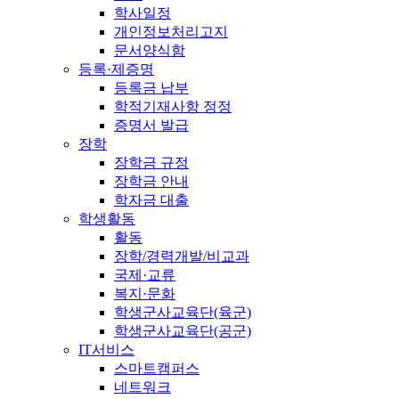
학사일정
개인정보처리고지
문서양식함
등록·제증명
등록금 납부
학적기재사항 정정
증명서 발급
장학
장학금 규정
장학금 안내
학자금 대출
학생활동
활동
장학/경력개발/비교과
국제·교류
복지·문화
학생군사교육단(육군)
학생군사교육단(공군)
IT서비스
스마트캠퍼스
네트워크