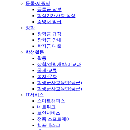
등록·제증명
등록금 납부
학적기재사항 정정
증명서 발급
장학
장학금 규정
장학금 안내
학자금 대출
학생활동
활동
장학/경력개발/비교과
국제·교류
복지·문화
학생군사교육단(육군)
학생군사교육단(공군)
IT서비스
스마트캠퍼스
네트워크
보안서비스
정품 소프트웨어
헬프데스크