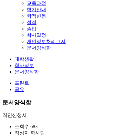
교육과정
학기안내
학적변동
성적
졸업
학사일정
개인정보처리고지
문서양식함
대학생활
학사정보
문서양식함
프린트
공유
문서양식함
직인신청서
조회수
683
작성자
학사팀