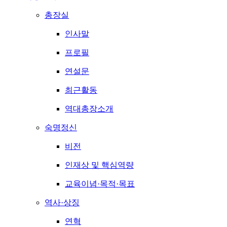
총장실
인사말
프로필
연설문
최근활동
역대총장소개
숙명정신
비전
인재상 및 핵심역량
교육이념·목적·목표
역사·상징
연혁