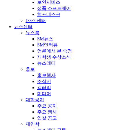
보안서비스
정품 소프트웨어
헬프데스크
1·3·7 센터
뉴스센터
뉴스룸
SM뉴스
SM인터뷰
언론에서 본 숙명
재학생 수상소식
뉴스레터
홍보
홍보책자
소식지
갤러리
미디어
대학공지
주요 공지
주요 행사
입찰 공고
제안함