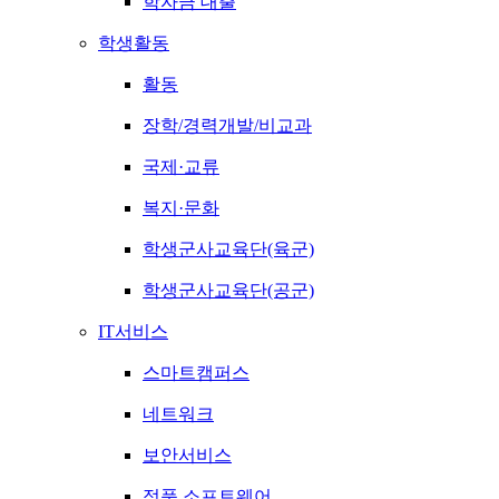
학자금 대출
학생활동
활동
장학/경력개발/비교과
국제·교류
복지·문화
학생군사교육단(육군)
학생군사교육단(공군)
IT서비스
스마트캠퍼스
네트워크
보안서비스
정품 소프트웨어