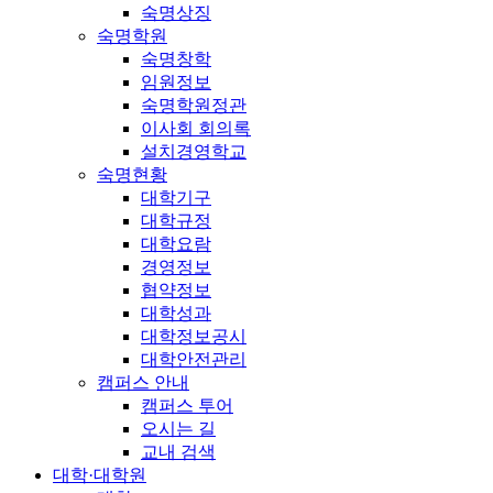
숙명상징
숙명학원
숙명창학
임원정보
숙명학원정관
이사회 회의록
설치경영학교
숙명현황
대학기구
대학규정
대학요람
경영정보
협약정보
대학성과
대학정보공시
대학안전관리
캠퍼스 안내
캠퍼스 투어
오시는 길
교내 검색
대학·대학원