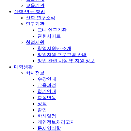
교육기관
산학·연구·창업
산학·연구소식
연구기관
교내 연구기관
관련사이트
창업지원
창업지원단 소개
창업지원 프로그램 안내
창업 관련 시설 및 지원 정보
대학생활
학사정보
수강안내
교육과정
학기안내
학적변동
성적
졸업
학사일정
개인정보처리고지
문서양식함