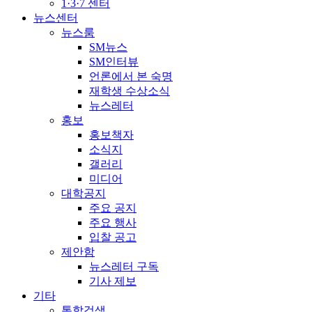
1·3·7 센터
뉴스센터
뉴스룸
SM뉴스
SM인터뷰
언론에서 본 숙명
재학생 수상소식
뉴스레터
홍보
홍보책자
소식지
갤러리
미디어
대학공지
주요 공지
주요 행사
입찰 공고
제안함
뉴스레터 구독
기사 제보
기타
통합검색