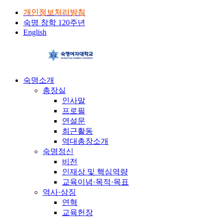
개인정보처리방침
숙명 창학 120주년
English
숙명소개
총장실
인사말
프로필
연설문
최근활동
역대총장소개
숙명정신
비전
인재상 및 핵심역량
교육이념·목적·목표
역사·상징
연혁
교육헌장