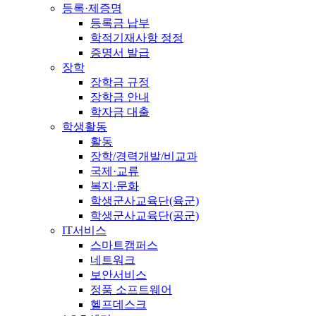
등록·제증명
등록금 납부
학적기재사항 정정
증명서 발급
장학
장학금 규정
장학금 안내
학자금 대출
학생활동
활동
장학/경력개발/비교과
국제·교류
복지·문화
학생군사교육단(육군)
학생군사교육단(공군)
IT서비스
스마트캠퍼스
네트워크
보안서비스
정품 소프트웨어
헬프데스크