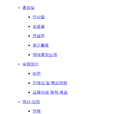
총장실
인사말
프로필
연설문
최근활동
역대총장소개
숙명정신
비전
인재상 및 핵심역량
교육이념·목적·목표
역사·상징
연혁