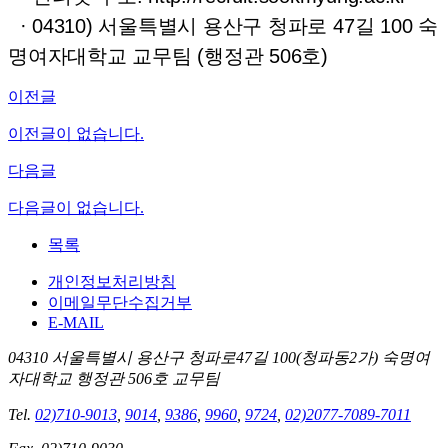
· 04310) 서울특별시 용산구 청파로 47길 100 숙
명여자대학교 교무팀 (행정관 506호)
이전글
이전글이 없습니다.
다음글
다음글이 없습니다.
목록
개인정보처리방침
이메일무단수집거부
E-MAIL
04310 서울특별시 용산구 청파로47길 100(청파동2가) 숙명여
자대학교 행정관 506호 교무팀
Tel.
02)710-9013
,
9014
,
9386
,
9960
,
9724
,
02)2077-7089-7011