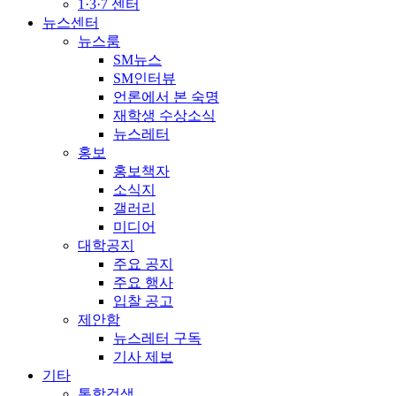
1·3·7 센터
뉴스센터
뉴스룸
SM뉴스
SM인터뷰
언론에서 본 숙명
재학생 수상소식
뉴스레터
홍보
홍보책자
소식지
갤러리
미디어
대학공지
주요 공지
주요 행사
입찰 공고
제안함
뉴스레터 구독
기사 제보
기타
통합검색