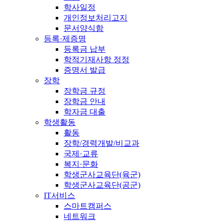
학사일정
개인정보처리고지
문서양식함
등록·제증명
등록금 납부
학적기재사항 정정
증명서 발급
장학
장학금 규정
장학금 안내
학자금 대출
학생활동
활동
장학/경력개발/비교과
국제·교류
복지·문화
학생군사교육단(육군)
학생군사교육단(공군)
IT서비스
스마트캠퍼스
네트워크