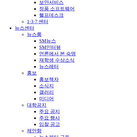
보안서비스
정품 소프트웨어
헬프데스크
1·3·7 센터
뉴스센터
뉴스룸
SM뉴스
SM인터뷰
언론에서 본 숙명
재학생 수상소식
뉴스레터
홍보
홍보책자
소식지
갤러리
미디어
대학공지
주요 공지
주요 행사
입찰 공고
제안함