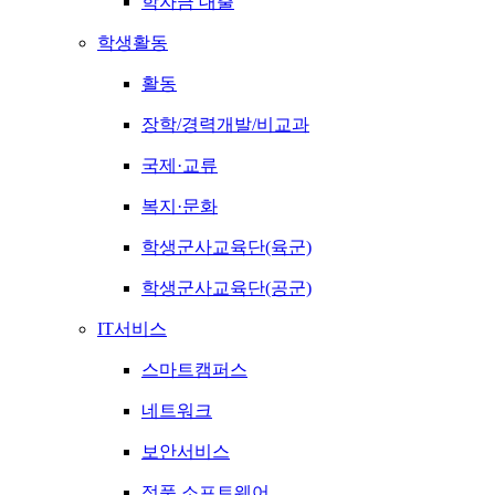
학자금 대출
학생활동
활동
장학/경력개발/비교과
국제·교류
복지·문화
학생군사교육단(육군)
학생군사교육단(공군)
IT서비스
스마트캠퍼스
네트워크
보안서비스
정품 소프트웨어