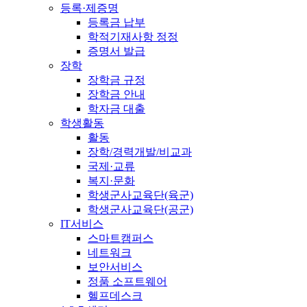
등록·제증명
등록금 납부
학적기재사항 정정
증명서 발급
장학
장학금 규정
장학금 안내
학자금 대출
학생활동
활동
장학/경력개발/비교과
국제·교류
복지·문화
학생군사교육단(육군)
학생군사교육단(공군)
IT서비스
스마트캠퍼스
네트워크
보안서비스
정품 소프트웨어
헬프데스크