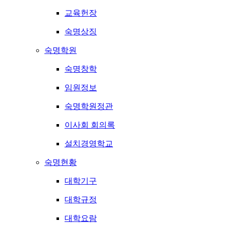
교육헌장
숙명상징
숙명학원
숙명창학
임원정보
숙명학원정관
이사회 회의록
설치경영학교
숙명현황
대학기구
대학규정
대학요람