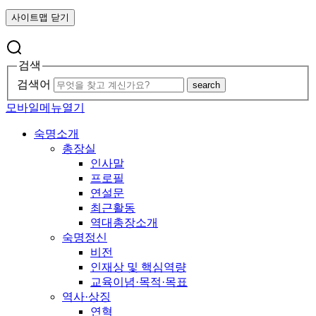
사이트맵 닫기
검색
검색어
search
모바일메뉴열기
숙명소개
총장실
인사말
프로필
연설문
최근활동
역대총장소개
숙명정신
비전
인재상 및 핵심역량
교육이념·목적·목표
역사·상징
연혁