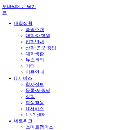
모바일메뉴 닫기
홈
대학생활
숙명소개
대학·대학원
입학안내
산학·연구·창업
대학생활
뉴스센터
기타
이용안내
IT서비스
학사정보
등록·제증명
장학
학생활동
IT서비스
1·3·7 센터
네트워크
스마트캠퍼스