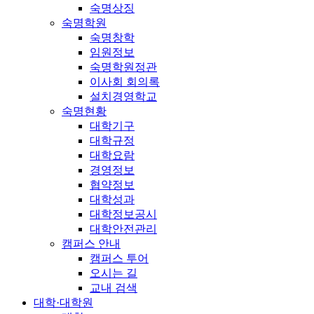
숙명상징
숙명학원
숙명창학
임원정보
숙명학원정관
이사회 회의록
설치경영학교
숙명현황
대학기구
대학규정
대학요람
경영정보
협약정보
대학성과
대학정보공시
대학안전관리
캠퍼스 안내
캠퍼스 투어
오시는 길
교내 검색
대학·대학원