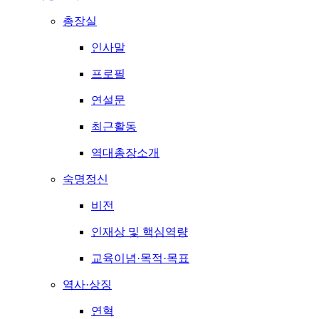
총장실
인사말
프로필
연설문
최근활동
역대총장소개
숙명정신
비전
인재상 및 핵심역량
교육이념·목적·목표
역사·상징
연혁