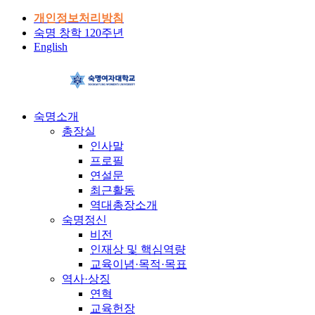
개인정보처리방침
숙명 창학 120주년
English
숙명소개
총장실
인사말
프로필
연설문
최근활동
역대총장소개
숙명정신
비전
인재상 및 핵심역량
교육이념·목적·목표
역사·상징
연혁
교육헌장