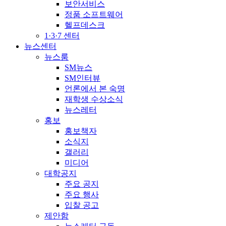
보안서비스
정품 소프트웨어
헬프데스크
1·3·7 센터
뉴스센터
뉴스룸
SM뉴스
SM인터뷰
언론에서 본 숙명
재학생 수상소식
뉴스레터
홍보
홍보책자
소식지
갤러리
미디어
대학공지
주요 공지
주요 행사
입찰 공고
제안함