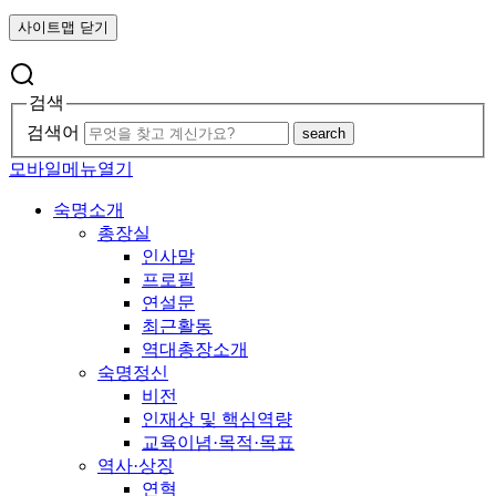
사이트맵 닫기
검색
검색어
search
모바일메뉴열기
숙명소개
총장실
인사말
프로필
연설문
최근활동
역대총장소개
숙명정신
비전
인재상 및 핵심역량
교육이념·목적·목표
역사·상징
연혁