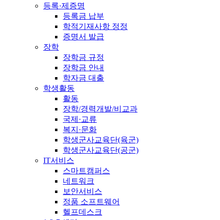
등록·제증명
등록금 납부
학적기재사항 정정
증명서 발급
장학
장학금 규정
장학금 안내
학자금 대출
학생활동
활동
장학/경력개발/비교과
국제·교류
복지·문화
학생군사교육단(육군)
학생군사교육단(공군)
IT서비스
스마트캠퍼스
네트워크
보안서비스
정품 소프트웨어
헬프데스크