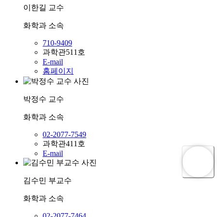
이한길
교수
화학과
소속
710-9409
과학관511호
E-mail
홈페이지
박정수
교수
화학과
소속
02-2077-7549
과학관411호
E-mail
김수민
부교수
화학과
소속
02-2077-7464