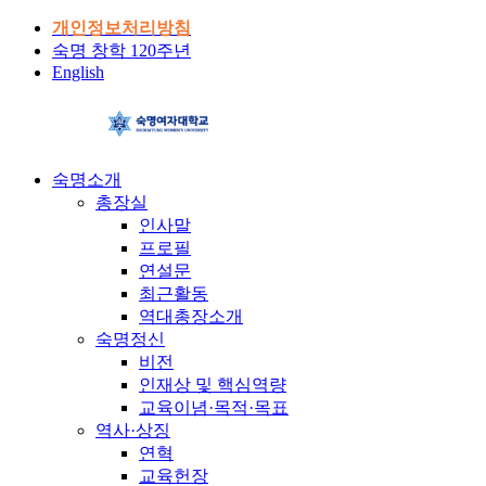
개인정보처리방침
숙명 창학 120주년
English
숙명소개
총장실
인사말
프로필
연설문
최근활동
역대총장소개
숙명정신
비전
인재상 및 핵심역량
교육이념·목적·목표
역사·상징
연혁
교육헌장