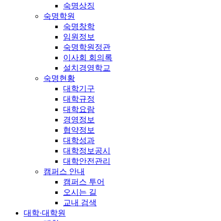
숙명상징
숙명학원
숙명창학
임원정보
숙명학원정관
이사회 회의록
설치경영학교
숙명현황
대학기구
대학규정
대학요람
경영정보
협약정보
대학성과
대학정보공시
대학안전관리
캠퍼스 안내
캠퍼스 투어
오시는 길
교내 검색
대학·대학원