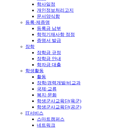
학사일정
개인정보처리고지
문서양식함
등록·제증명
등록금 납부
학적기재사항 정정
증명서 발급
장학
장학금 규정
장학금 안내
학자금 대출
학생활동
활동
장학/경력개발/비교과
국제·교류
복지·문화
학생군사교육단(육군)
학생군사교육단(공군)
IT서비스
스마트캠퍼스
네트워크