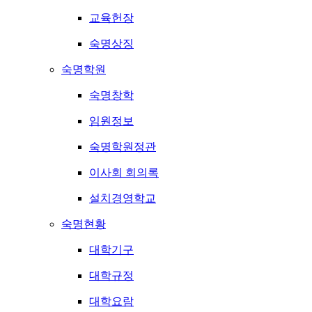
교육헌장
숙명상징
숙명학원
숙명창학
임원정보
숙명학원정관
이사회 회의록
설치경영학교
숙명현황
대학기구
대학규정
대학요람