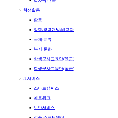
학자금 대출
학생활동
활동
장학/경력개발/비교과
국제·교류
복지·문화
학생군사교육단(육군)
학생군사교육단(공군)
IT서비스
스마트캠퍼스
네트워크
보안서비스
정품 소프트웨어