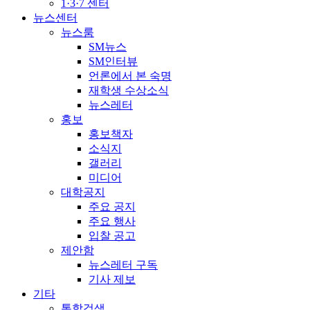
1·3·7 센터
뉴스센터
뉴스룸
SM뉴스
SM인터뷰
언론에서 본 숙명
재학생 수상소식
뉴스레터
홍보
홍보책자
소식지
갤러리
미디어
대학공지
주요 공지
주요 행사
입찰 공고
제안함
뉴스레터 구독
기사 제보
기타
통합검색