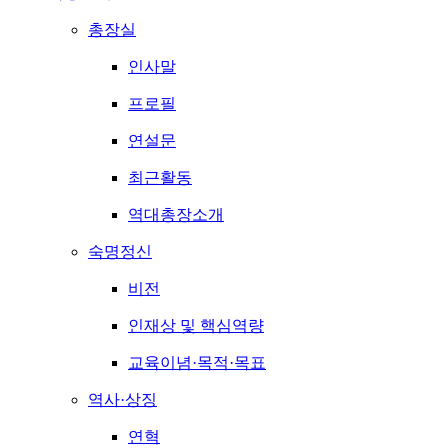
총장실
인사말
프로필
연설문
최근활동
역대총장소개
숙명정신
비전
인재상 및 핵심역량
교육이념·목적·목표
역사·상징
연혁