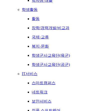
학자금 대출
학생활동
활동
장학/경력개발/비교과
국제·교류
복지·문화
학생군사교육단(육군)
학생군사교육단(공군)
IT서비스
스마트캠퍼스
네트워크
보안서비스
정품 소프트웨어