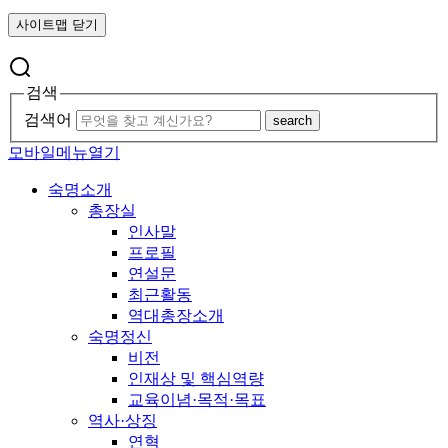
사이트맵 닫기
검색
검색어
search
모바일메뉴열기
숙명소개
총장실
인사말
프로필
연설문
최근활동
역대총장소개
숙명정신
비전
인재상 및 핵심역량
교육이념·목적·목표
역사·상징
연혁