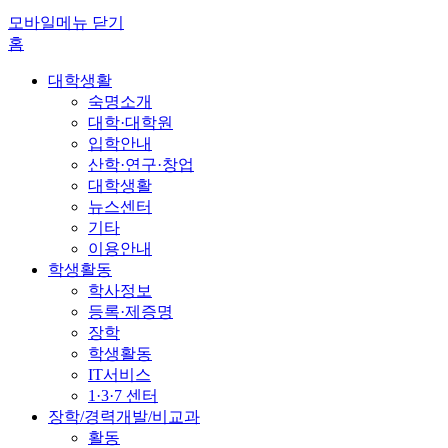
모바일메뉴 닫기
홈
대학생활
숙명소개
대학·대학원
입학안내
산학·연구·창업
대학생활
뉴스센터
기타
이용안내
학생활동
학사정보
등록·제증명
장학
학생활동
IT서비스
1·3·7 센터
장학/경력개발/비교과
활동