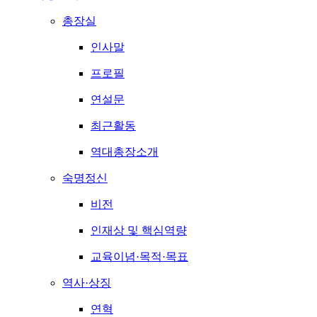
총장실
인사말
프로필
연설문
최근활동
역대총장소개
숙명정신
비전
인재상 및 핵심역량
교육이념·목적·목표
역사·상징
연혁