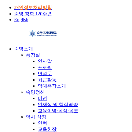
개인정보처리방침
숙명 창학 120주년
English
숙명소개
총장실
인사말
프로필
연설문
최근활동
역대총장소개
숙명정신
비전
인재상 및 핵심역량
교육이념·목적·목표
역사·상징
연혁
교육헌장