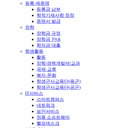
등록·제증명
등록금 납부
학적기재사항 정정
증명서 발급
장학
장학금 규정
장학금 안내
학자금 대출
학생활동
활동
장학/경력개발/비교과
국제·교류
복지·문화
학생군사교육단(육군)
학생군사교육단(공군)
IT서비스
스마트캠퍼스
네트워크
보안서비스
정품 소프트웨어
헬프데스크