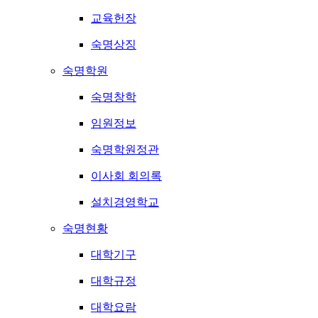
교육헌장
숙명상징
숙명학원
숙명창학
임원정보
숙명학원정관
이사회 회의록
설치경영학교
숙명현황
대학기구
대학규정
대학요람