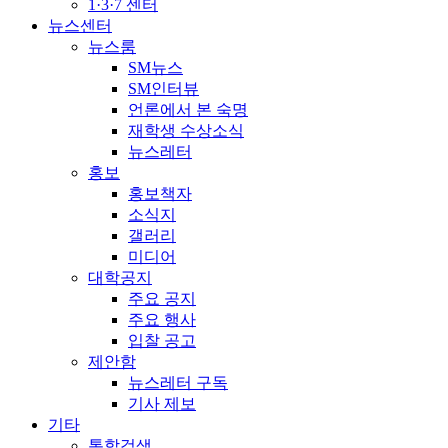
1·3·7 센터
뉴스센터
뉴스룸
SM뉴스
SM인터뷰
언론에서 본 숙명
재학생 수상소식
뉴스레터
홍보
홍보책자
소식지
갤러리
미디어
대학공지
주요 공지
주요 행사
입찰 공고
제안함
뉴스레터 구독
기사 제보
기타
통합검색