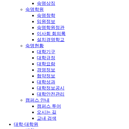
숙명상징
숙명학원
숙명창학
임원정보
숙명학원정관
이사회 회의록
설치경영학교
숙명현황
대학기구
대학규정
대학요람
경영정보
협약정보
대학성과
대학정보공시
대학안전관리
캠퍼스 안내
캠퍼스 투어
오시는 길
교내 검색
대학·대학원