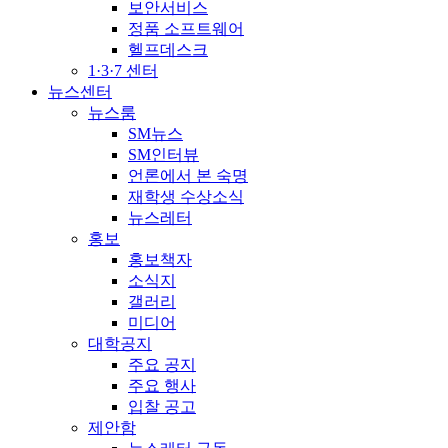
보안서비스
정품 소프트웨어
헬프데스크
1·3·7 센터
뉴스센터
뉴스룸
SM뉴스
SM인터뷰
언론에서 본 숙명
재학생 수상소식
뉴스레터
홍보
홍보책자
소식지
갤러리
미디어
대학공지
주요 공지
주요 행사
입찰 공고
제안함