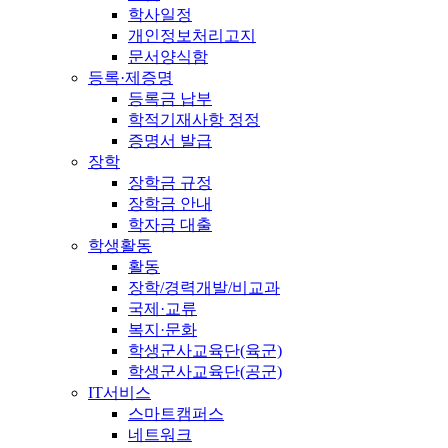
학사일정
개인정보처리고지
문서양식함
등록·제증명
등록금 납부
학적기재사항 정정
증명서 발급
장학
장학금 규정
장학금 안내
학자금 대출
학생활동
활동
장학/경력개발/비교과
국제·교류
복지·문화
학생군사교육단(육군)
학생군사교육단(공군)
IT서비스
스마트캠퍼스
네트워크