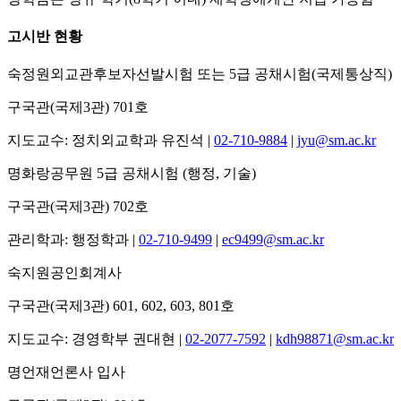
고시반 현황
숙정원
외교관후보자선발시험 또는 5급 공채시험(국제통상직)
구국관(국제3관) 701호
지도교수
: 정치외교학과 유진석 |
02-710-9884
|
jyu@sm.ac.kr
명화랑
공무원 5급 공채시험 (행정, 기술)
구국관(국제3관) 702호
관리학과
: 행정학과 |
02-710-9499
|
ec9499@sm.ac.kr
숙지원
공인회계사
구국관(국제3관) 601, 602, 603, 801호
지도교수
: 경영학부 권대현 |
02-2077-7592
|
kdh98871@sm.ac.kr
명언재
언론사 입사