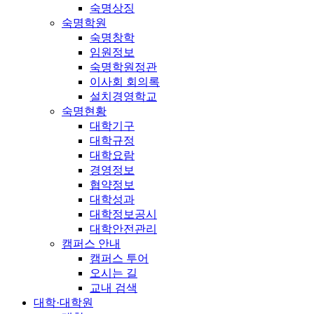
숙명상징
숙명학원
숙명창학
임원정보
숙명학원정관
이사회 회의록
설치경영학교
숙명현황
대학기구
대학규정
대학요람
경영정보
협약정보
대학성과
대학정보공시
대학안전관리
캠퍼스 안내
캠퍼스 투어
오시는 길
교내 검색
대학·대학원