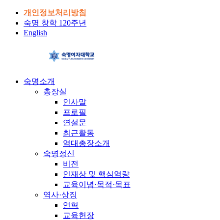
개인정보처리방침
숙명 창학 120주년
English
숙명소개
총장실
인사말
프로필
연설문
최근활동
역대총장소개
숙명정신
비전
인재상 및 핵심역량
교육이념·목적·목표
역사·상징
연혁
교육헌장