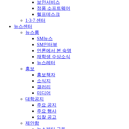
보안서비스
정품 소프트웨어
헬프데스크
1·3·7 센터
뉴스센터
뉴스룸
SM뉴스
SM인터뷰
언론에서 본 숙명
재학생 수상소식
뉴스레터
홍보
홍보책자
소식지
갤러리
미디어
대학공지
주요 공지
주요 행사
입찰 공고
제안함