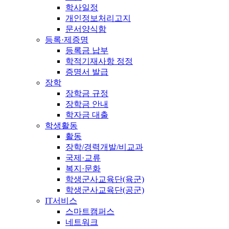
학사일정
개인정보처리고지
문서양식함
등록·제증명
등록금 납부
학적기재사항 정정
증명서 발급
장학
장학금 규정
장학금 안내
학자금 대출
학생활동
활동
장학/경력개발/비교과
국제·교류
복지·문화
학생군사교육단(육군)
학생군사교육단(공군)
IT서비스
스마트캠퍼스
네트워크