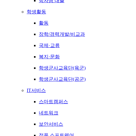
학자금 대출
학생활동
활동
장학/경력개발/비교과
국제·교류
복지·문화
학생군사교육단(육군)
학생군사교육단(공군)
IT서비스
스마트캠퍼스
네트워크
보안서비스
정품 소프트웨어