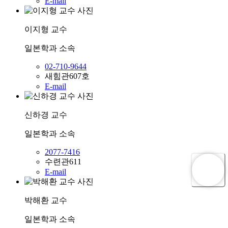
E-mail
이지형
교수
일본학과
소속
02-710-9644
새힘관607호
E-mail
신하경
교수
일본학과
소속
2077-7416
수련관611
E-mail
박해환
교수
일본학과
소속