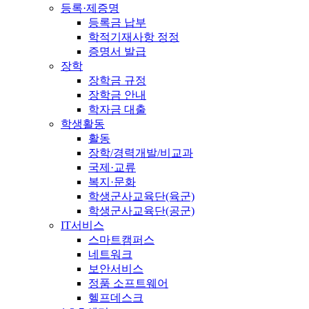
등록·제증명
등록금 납부
학적기재사항 정정
증명서 발급
장학
장학금 규정
장학금 안내
학자금 대출
학생활동
활동
장학/경력개발/비교과
국제·교류
복지·문화
학생군사교육단(육군)
학생군사교육단(공군)
IT서비스
스마트캠퍼스
네트워크
보안서비스
정품 소프트웨어
헬프데스크