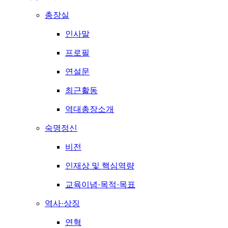
총장실
인사말
프로필
연설문
최근활동
역대총장소개
숙명정신
비전
인재상 및 핵심역량
교육이념·목적·목표
역사·상징
연혁