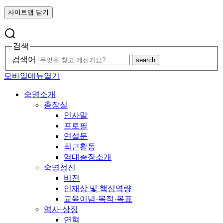
사이트맵 닫기
검색
검색어
search
모바일메뉴열기
숙명소개
총장실
인사말
프로필
연설문
최근활동
역대총장소개
숙명정신
비전
인재상 및 핵심역량
교육이념·목적·목표
역사·상징
연혁