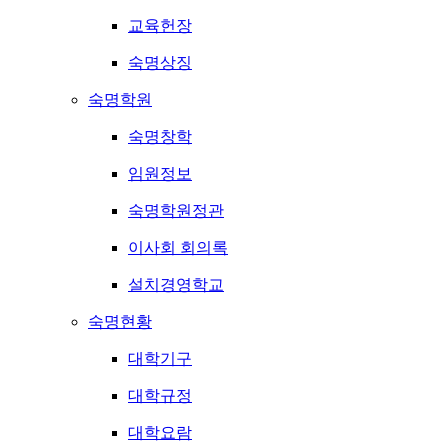
교육헌장
숙명상징
숙명학원
숙명창학
임원정보
숙명학원정관
이사회 회의록
설치경영학교
숙명현황
대학기구
대학규정
대학요람