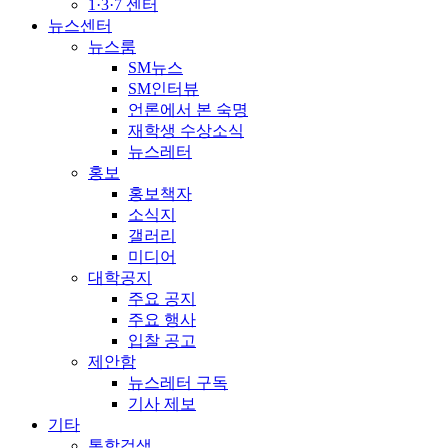
1·3·7 센터
뉴스센터
뉴스룸
SM뉴스
SM인터뷰
언론에서 본 숙명
재학생 수상소식
뉴스레터
홍보
홍보책자
소식지
갤러리
미디어
대학공지
주요 공지
주요 행사
입찰 공고
제안함
뉴스레터 구독
기사 제보
기타
통합검색