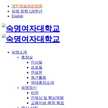
개인정보처리방침
숙명 창학 120주년
English
숙명소개
총장실
인사말
프로필
연설문
최근활동
역대총장소개
숙명정신
비전
인재상 및 핵심역량
교육이념·목적·목표
역사·상징