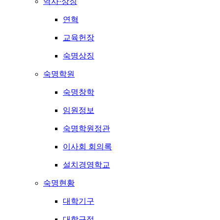
역사·상징
연혁
교육헌장
숙명상징
숙명학원
숙명창학
임원정보
숙명학원정관
이사회 회의록
설치경영학교
숙명현황
대학기구
대학규정