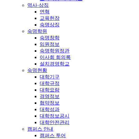
역사·상징
연혁
교육헌장
숙명상징
숙명학원
숙명창학
임원정보
숙명학원정관
이사회 회의록
설치경영학교
숙명현황
대학기구
대학규정
대학요람
경영정보
협약정보
대학성과
대학정보공시
대학안전관리
캠퍼스 안내
캠퍼스 투어