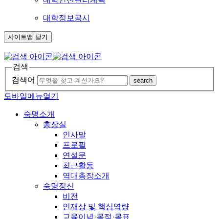
대학정보공시
사이트맵 닫기
검색
검색어
search
모바일메뉴열기
숙명소개
총장실
인사말
프로필
연설문
최근활동
역대총장소개
숙명정신
비전
인재상 및 핵심역량
교육이념·목적·목표