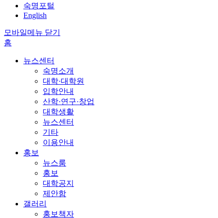
숙명포털
English
모바일메뉴 닫기
홈
뉴스센터
숙명소개
대학·대학원
입학안내
산학·연구·창업
대학생활
뉴스센터
기타
이용안내
홍보
뉴스룸
홍보
대학공지
제안함
갤러리
홍보책자