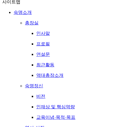
사이트맵
숙명소개
총장실
인사말
프로필
연설문
최근활동
역대총장소개
숙명정신
비전
인재상 및 핵심역량
교육이념·목적·목표