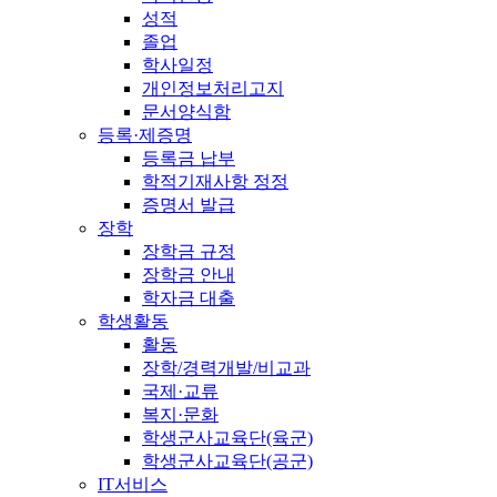
성적
졸업
학사일정
개인정보처리고지
문서양식함
등록·제증명
등록금 납부
학적기재사항 정정
증명서 발급
장학
장학금 규정
장학금 안내
학자금 대출
학생활동
활동
장학/경력개발/비교과
국제·교류
복지·문화
학생군사교육단(육군)
학생군사교육단(공군)
IT서비스