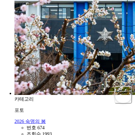
카테고리
포토
2026 숙명의 봄
번호
674
조회수
1993