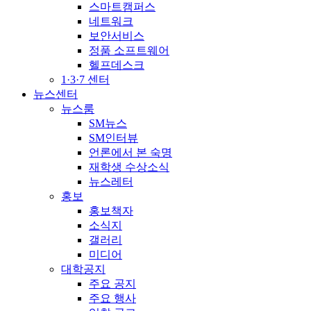
스마트캠퍼스
네트워크
보안서비스
정품 소프트웨어
헬프데스크
1·3·7 센터
뉴스센터
뉴스룸
SM뉴스
SM인터뷰
언론에서 본 숙명
재학생 수상소식
뉴스레터
홍보
홍보책자
소식지
갤러리
미디어
대학공지
주요 공지
주요 행사