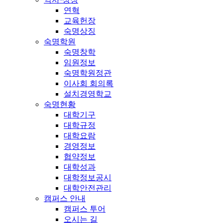
연혁
교육헌장
숙명상징
숙명학원
숙명창학
임원정보
숙명학원정관
이사회 회의록
설치경영학교
숙명현황
대학기구
대학규정
대학요람
경영정보
협약정보
대학성과
대학정보공시
대학안전관리
캠퍼스 안내
캠퍼스 투어
오시는 길