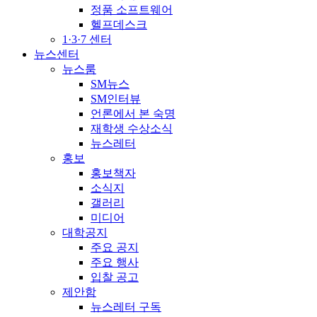
정품 소프트웨어
헬프데스크
1·3·7 센터
뉴스센터
뉴스룸
SM뉴스
SM인터뷰
언론에서 본 숙명
재학생 수상소식
뉴스레터
홍보
홍보책자
소식지
갤러리
미디어
대학공지
주요 공지
주요 행사
입찰 공고
제안함
뉴스레터 구독