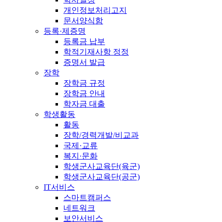
개인정보처리고지
문서양식함
등록·제증명
등록금 납부
학적기재사항 정정
증명서 발급
장학
장학금 규정
장학금 안내
학자금 대출
학생활동
활동
장학/경력개발/비교과
국제·교류
복지·문화
학생군사교육단(육군)
학생군사교육단(공군)
IT서비스
스마트캠퍼스
네트워크
보안서비스