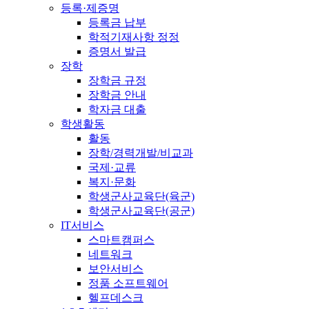
등록·제증명
등록금 납부
학적기재사항 정정
증명서 발급
장학
장학금 규정
장학금 안내
학자금 대출
학생활동
활동
장학/경력개발/비교과
국제·교류
복지·문화
학생군사교육단(육군)
학생군사교육단(공군)
IT서비스
스마트캠퍼스
네트워크
보안서비스
정품 소프트웨어
헬프데스크