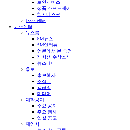
보안서비스
정품 소프트웨어
헬프데스크
1·3·7 센터
뉴스센터
뉴스룸
SM뉴스
SM인터뷰
언론에서 본 숙명
재학생 수상소식
뉴스레터
홍보
홍보책자
소식지
갤러리
미디어
대학공지
주요 공지
주요 행사
입찰 공고
제안함