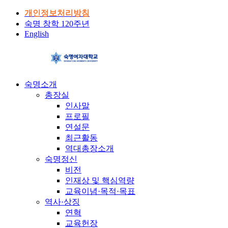
개인정보처리방침
숙명 창학 120주년
English
숙명소개
총장실
인사말
프로필
연설문
최근활동
역대총장소개
숙명정신
비전
인재상 및 핵심역량
교육이념·목적·목표
역사·상징
연혁
교육헌장