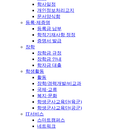
학사일정
개인정보처리고지
문서양식함
등록·제증명
등록금 납부
학적기재사항 정정
증명서 발급
장학
장학금 규정
장학금 안내
학자금 대출
학생활동
활동
장학/경력개발/비교과
국제·교류
복지·문화
학생군사교육단(육군)
학생군사교육단(공군)
IT서비스
스마트캠퍼스
네트워크