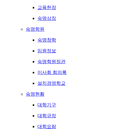
교육헌장
숙명상징
숙명학원
숙명창학
임원정보
숙명학원정관
이사회 회의록
설치경영학교
숙명현황
대학기구
대학규정
대학요람