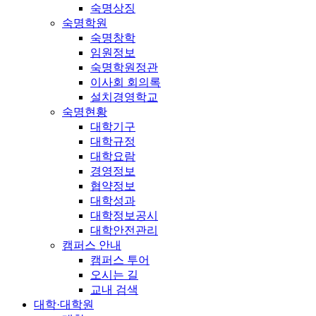
숙명상징
숙명학원
숙명창학
임원정보
숙명학원정관
이사회 회의록
설치경영학교
숙명현황
대학기구
대학규정
대학요람
경영정보
협약정보
대학성과
대학정보공시
대학안전관리
캠퍼스 안내
캠퍼스 투어
오시는 길
교내 검색
대학·대학원