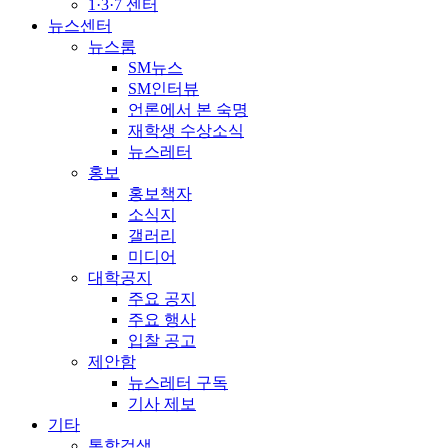
1·3·7 센터
뉴스센터
뉴스룸
SM뉴스
SM인터뷰
언론에서 본 숙명
재학생 수상소식
뉴스레터
홍보
홍보책자
소식지
갤러리
미디어
대학공지
주요 공지
주요 행사
입찰 공고
제안함
뉴스레터 구독
기사 제보
기타
통합검색