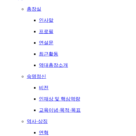
총장실
인사말
프로필
연설문
최근활동
역대총장소개
숙명정신
비전
인재상 및 핵심역량
교육이념·목적·목표
역사·상징
연혁