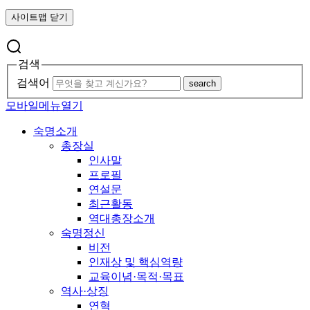
사이트맵 닫기
검색
검색어
search
모바일메뉴열기
숙명소개
총장실
인사말
프로필
연설문
최근활동
역대총장소개
숙명정신
비전
인재상 및 핵심역량
교육이념·목적·목표
역사·상징
연혁