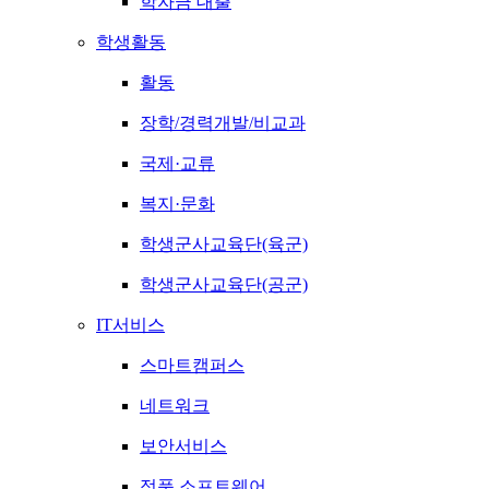
학자금 대출
학생활동
활동
장학/경력개발/비교과
국제·교류
복지·문화
학생군사교육단(육군)
학생군사교육단(공군)
IT서비스
스마트캠퍼스
네트워크
보안서비스
정품 소프트웨어