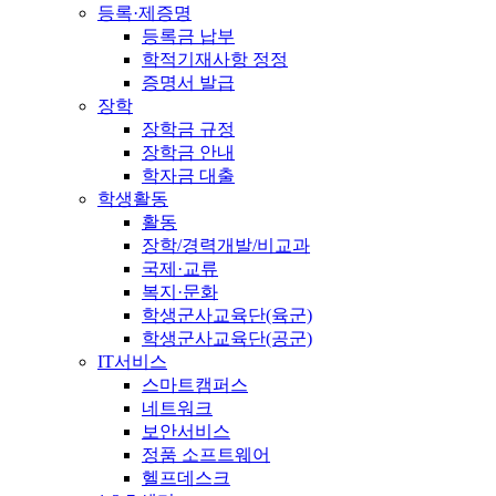
등록·제증명
등록금 납부
학적기재사항 정정
증명서 발급
장학
장학금 규정
장학금 안내
학자금 대출
학생활동
활동
장학/경력개발/비교과
국제·교류
복지·문화
학생군사교육단(육군)
학생군사교육단(공군)
IT서비스
스마트캠퍼스
네트워크
보안서비스
정품 소프트웨어
헬프데스크