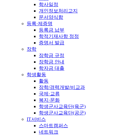
학사일정
개인정보처리고지
문서양식함
등록·제증명
등록금 납부
학적기재사항 정정
증명서 발급
장학
장학금 규정
장학금 안내
학자금 대출
학생활동
활동
장학/경력개발/비교과
국제·교류
복지·문화
학생군사교육단(육군)
학생군사교육단(공군)
IT서비스
스마트캠퍼스
네트워크