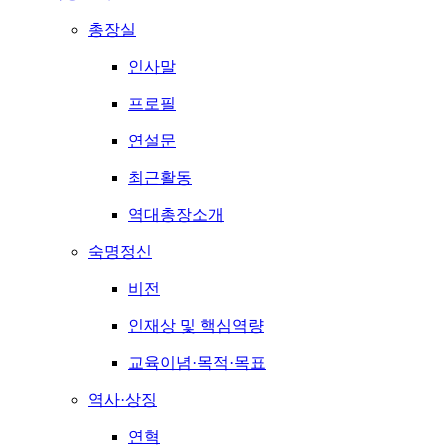
총장실
인사말
프로필
연설문
최근활동
역대총장소개
숙명정신
비전
인재상 및 핵심역량
교육이념·목적·목표
역사·상징
연혁