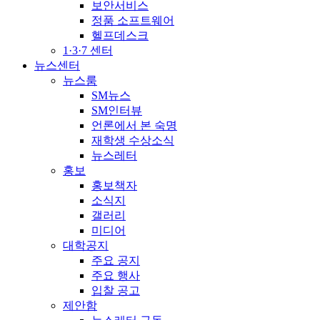
보안서비스
정품 소프트웨어
헬프데스크
1·3·7 센터
뉴스센터
뉴스룸
SM뉴스
SM인터뷰
언론에서 본 숙명
재학생 수상소식
뉴스레터
홍보
홍보책자
소식지
갤러리
미디어
대학공지
주요 공지
주요 행사
입찰 공고
제안함