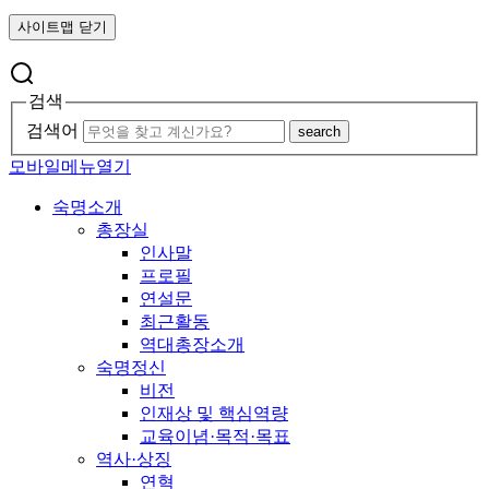
사이트맵 닫기
검색
검색어
search
모바일메뉴열기
숙명소개
총장실
인사말
프로필
연설문
최근활동
역대총장소개
숙명정신
비전
인재상 및 핵심역량
교육이념·목적·목표
역사·상징
연혁