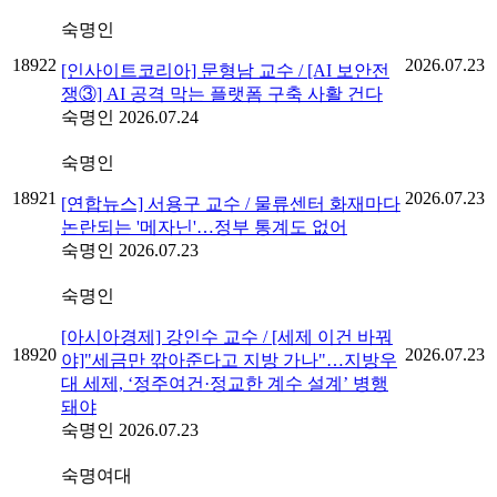
숙명인
18922
2026.07.23
[인사이트코리아] 문형남 교수 / [AI 보안전
쟁③] AI 공격 막는 플랫폼 구축 사활 건다
숙명인
2026.07.24
숙명인
18921
2026.07.23
[연합뉴스] 서용구 교수 / 물류센터 화재마다
논란되는 '메자닌'…정부 통계도 없어
숙명인
2026.07.23
숙명인
[아시아경제] 강인수 교수 / [세제 이건 바꿔
18920
2026.07.23
야]"세금만 깎아준다고 지방 가나"…지방우
대 세제, ‘정주여건·정교한 계수 설계’ 병행
돼야
숙명인
2026.07.23
숙명여대