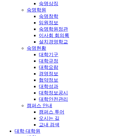
숙명상징
숙명학원
숙명창학
임원정보
숙명학원정관
이사회 회의록
설치경영학교
숙명현황
대학기구
대학규정
대학요람
경영정보
협약정보
대학성과
대학정보공시
대학안전관리
캠퍼스 안내
캠퍼스 투어
오시는 길
교내 검색
대학·대학원