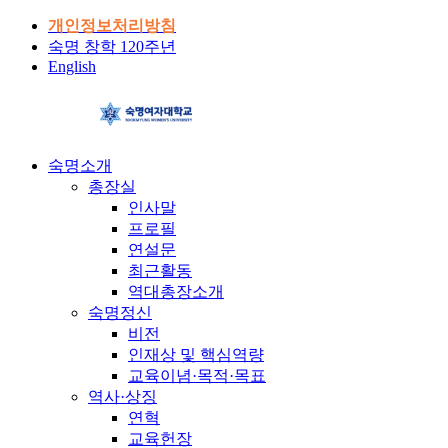
개인정보처리방침
숙명 창학 120주년
English
숙명소개
총장실
인사말
프로필
연설문
최근활동
역대총장소개
숙명정신
비전
인재상 및 핵심역량
교육이념·목적·목표
역사·상징
연혁
교육헌장