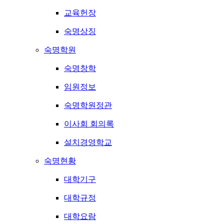
교육헌장
숙명상징
숙명학원
숙명창학
임원정보
숙명학원정관
이사회 회의록
설치경영학교
숙명현황
대학기구
대학규정
대학요람