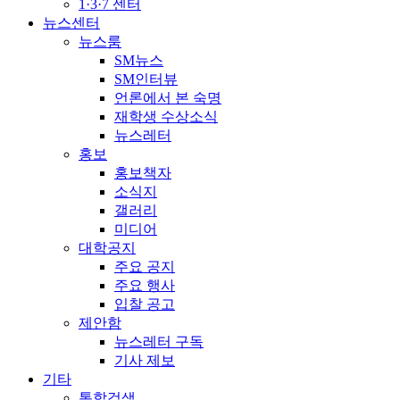
1·3·7 센터
뉴스센터
뉴스룸
SM뉴스
SM인터뷰
언론에서 본 숙명
재학생 수상소식
뉴스레터
홍보
홍보책자
소식지
갤러리
미디어
대학공지
주요 공지
주요 행사
입찰 공고
제안함
뉴스레터 구독
기사 제보
기타
통합검색