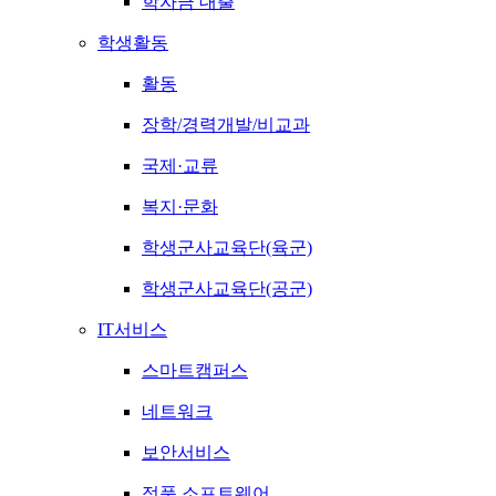
학자금 대출
학생활동
활동
장학/경력개발/비교과
국제·교류
복지·문화
학생군사교육단(육군)
학생군사교육단(공군)
IT서비스
스마트캠퍼스
네트워크
보안서비스
정품 소프트웨어