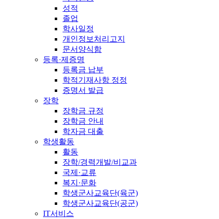
성적
졸업
학사일정
개인정보처리고지
문서양식함
등록·제증명
등록금 납부
학적기재사항 정정
증명서 발급
장학
장학금 규정
장학금 안내
학자금 대출
학생활동
활동
장학/경력개발/비교과
국제·교류
복지·문화
학생군사교육단(육군)
학생군사교육단(공군)
IT서비스