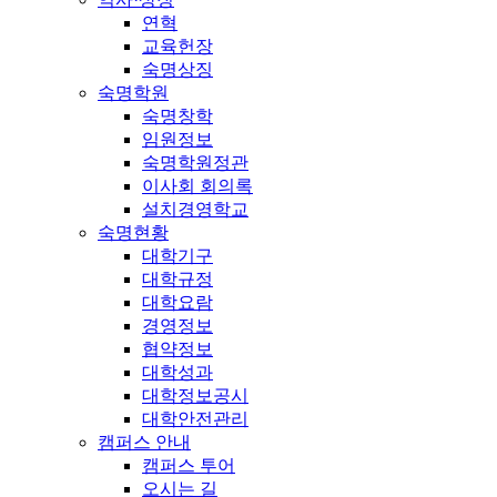
연혁
교육헌장
숙명상징
숙명학원
숙명창학
임원정보
숙명학원정관
이사회 회의록
설치경영학교
숙명현황
대학기구
대학규정
대학요람
경영정보
협약정보
대학성과
대학정보공시
대학안전관리
캠퍼스 안내
캠퍼스 투어
오시는 길