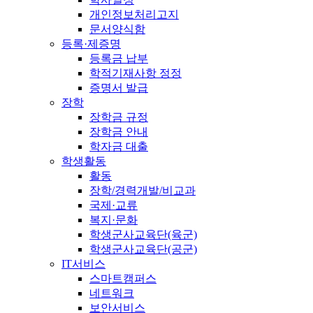
개인정보처리고지
문서양식함
등록·제증명
등록금 납부
학적기재사항 정정
증명서 발급
장학
장학금 규정
장학금 안내
학자금 대출
학생활동
활동
장학/경력개발/비교과
국제·교류
복지·문화
학생군사교육단(육군)
학생군사교육단(공군)
IT서비스
스마트캠퍼스
네트워크
보안서비스