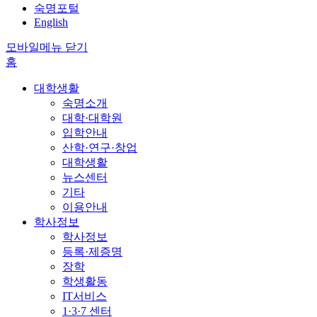
숙명포털
English
모바일메뉴 닫기
홈
대학생활
숙명소개
대학·대학원
입학안내
산학·연구·창업
대학생활
뉴스센터
기타
이용안내
학사정보
학사정보
등록·제증명
장학
학생활동
IT서비스
1·3·7 센터