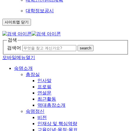
대학정보공시
사이트맵 닫기
검색
검색어
search
모바일메뉴열기
숙명소개
총장실
인사말
프로필
연설문
최근활동
역대총장소개
숙명정신
비전
인재상 및 핵심역량
교육이념·목적·목표