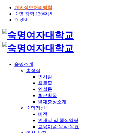
개인정보처리방침
숙명 창학 120주년
English
숙명소개
총장실
인사말
프로필
연설문
최근활동
역대총장소개
숙명정신
비전
인재상 및 핵심역량
교육이념·목적·목표
역사·상징