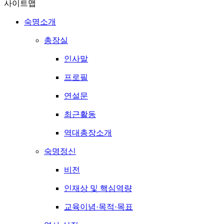
사이트맵
숙명소개
총장실
인사말
프로필
연설문
최근활동
역대총장소개
숙명정신
비전
인재상 및 핵심역량
교육이념·목적·목표