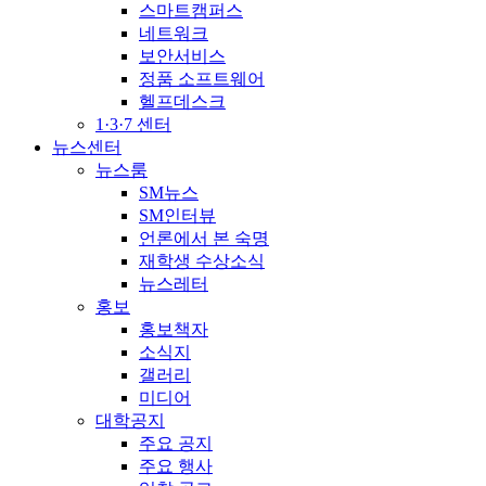
스마트캠퍼스
네트워크
보안서비스
정품 소프트웨어
헬프데스크
1·3·7 센터
뉴스센터
뉴스룸
SM뉴스
SM인터뷰
언론에서 본 숙명
재학생 수상소식
뉴스레터
홍보
홍보책자
소식지
갤러리
미디어
대학공지
주요 공지
주요 행사