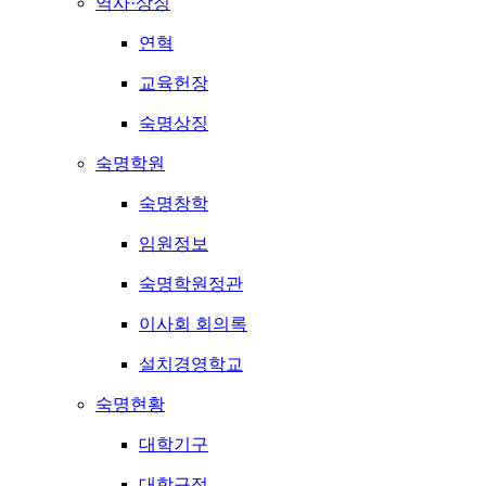
역사·상징
연혁
교육헌장
숙명상징
숙명학원
숙명창학
임원정보
숙명학원정관
이사회 회의록
설치경영학교
숙명현황
대학기구
대학규정