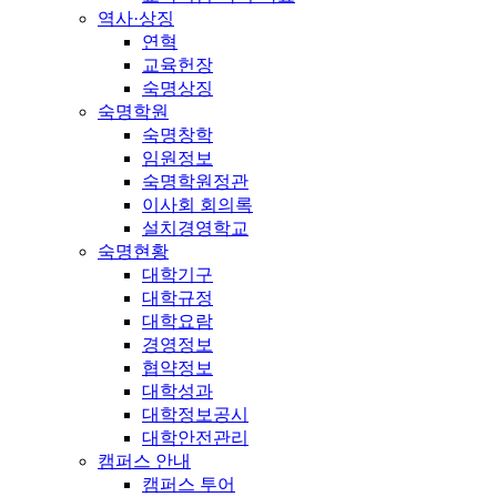
역사·상징
연혁
교육헌장
숙명상징
숙명학원
숙명창학
임원정보
숙명학원정관
이사회 회의록
설치경영학교
숙명현황
대학기구
대학규정
대학요람
경영정보
협약정보
대학성과
대학정보공시
대학안전관리
캠퍼스 안내
캠퍼스 투어