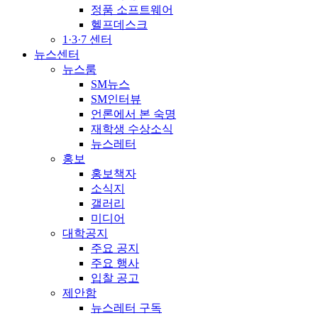
정품 소프트웨어
헬프데스크
1·3·7 센터
뉴스센터
뉴스룸
SM뉴스
SM인터뷰
언론에서 본 숙명
재학생 수상소식
뉴스레터
홍보
홍보책자
소식지
갤러리
미디어
대학공지
주요 공지
주요 행사
입찰 공고
제안함
뉴스레터 구독