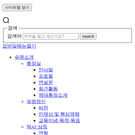
사이트맵 닫기
검색
검색어
search
모바일메뉴열기
숙명소개
총장실
인사말
프로필
연설문
최근활동
역대총장소개
숙명정신
비전
인재상 및 핵심역량
교육이념·목적·목표
역사·상징
연혁