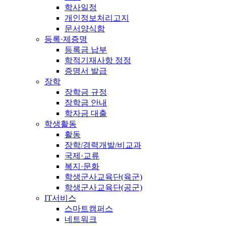
학사일정
개인정보처리고지
문서양식함
등록·제증명
등록금 납부
학적기재사항 정정
증명서 발급
장학
장학금 규정
장학금 안내
학자금 대출
학생활동
활동
장학/경력개발/비교과
국제·교류
복지·문화
학생군사교육단(육군)
학생군사교육단(공군)
IT서비스
스마트캠퍼스
네트워크