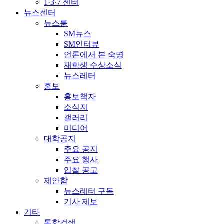
1·3·7 센터
뉴스센터
뉴스룸
SM뉴스
SM인터뷰
언론에서 본 숙명
재학생 수상소식
뉴스레터
홍보
홍보책자
소식지
갤러리
미디어
대학공지
주요 공지
주요 행사
입찰 공고
제안함
뉴스레터 구독
기사 제보
기타
통합검색