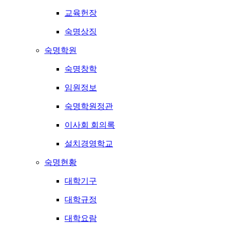
교육헌장
숙명상징
숙명학원
숙명창학
임원정보
숙명학원정관
이사회 회의록
설치경영학교
숙명현황
대학기구
대학규정
대학요람