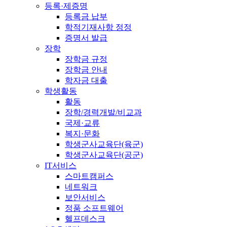
등록·제증명
등록금 납부
학적기재사항 정정
증명서 발급
장학
장학금 규정
장학금 안내
학자금 대출
학생활동
활동
장학/경력개발/비교과
국제·교류
복지·문화
학생군사교육단(육군)
학생군사교육단(공군)
IT서비스
스마트캠퍼스
네트워크
보안서비스
정품 소프트웨어
헬프데스크