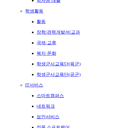
학자금 대출
학생활동
활동
장학/경력개발/비교과
국제·교류
복지·문화
학생군사교육단(육군)
학생군사교육단(공군)
IT서비스
스마트캠퍼스
네트워크
보안서비스
정품 소프트웨어