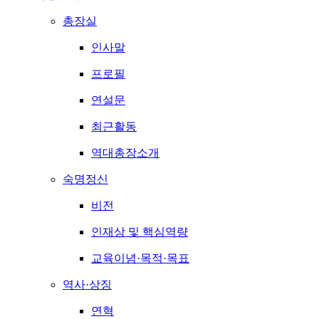
총장실
인사말
프로필
연설문
최근활동
역대총장소개
숙명정신
비전
인재상 및 핵심역량
교육이념·목적·목표
역사·상징
연혁