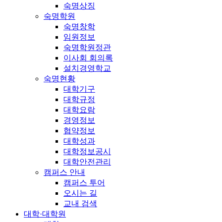
숙명상징
숙명학원
숙명창학
임원정보
숙명학원정관
이사회 회의록
설치경영학교
숙명현황
대학기구
대학규정
대학요람
경영정보
협약정보
대학성과
대학정보공시
대학안전관리
캠퍼스 안내
캠퍼스 투어
오시는 길
교내 검색
대학·대학원