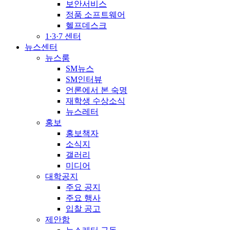
보안서비스
정품 소프트웨어
헬프데스크
1·3·7 센터
뉴스센터
뉴스룸
SM뉴스
SM인터뷰
언론에서 본 숙명
재학생 수상소식
뉴스레터
홍보
홍보책자
소식지
갤러리
미디어
대학공지
주요 공지
주요 행사
입찰 공고
제안함