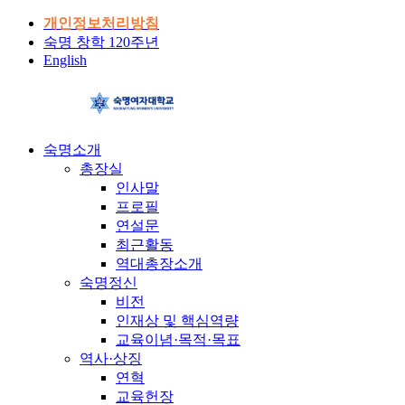
개인정보처리방침
숙명 창학 120주년
English
숙명소개
총장실
인사말
프로필
연설문
최근활동
역대총장소개
숙명정신
비전
인재상 및 핵심역량
교육이념·목적·목표
역사·상징
연혁
교육헌장