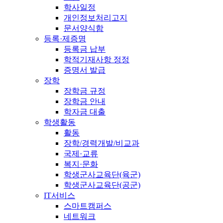
학사일정
개인정보처리고지
문서양식함
등록·제증명
등록금 납부
학적기재사항 정정
증명서 발급
장학
장학금 규정
장학금 안내
학자금 대출
학생활동
활동
장학/경력개발/비교과
국제·교류
복지·문화
학생군사교육단(육군)
학생군사교육단(공군)
IT서비스
스마트캠퍼스
네트워크