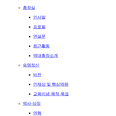
총장실
인사말
프로필
연설문
최근활동
역대총장소개
숙명정신
비전
인재상 및 핵심역량
교육이념·목적·목표
역사·상징
연혁