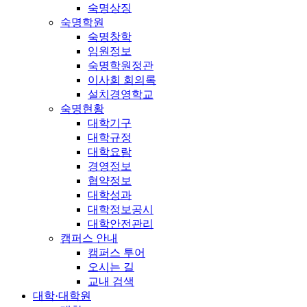
숙명상징
숙명학원
숙명창학
임원정보
숙명학원정관
이사회 회의록
설치경영학교
숙명현황
대학기구
대학규정
대학요람
경영정보
협약정보
대학성과
대학정보공시
대학안전관리
캠퍼스 안내
캠퍼스 투어
오시는 길
교내 검색
대학·대학원