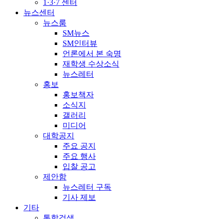
1·3·7 센터
뉴스센터
뉴스룸
SM뉴스
SM인터뷰
언론에서 본 숙명
재학생 수상소식
뉴스레터
홍보
홍보책자
소식지
갤러리
미디어
대학공지
주요 공지
주요 행사
입찰 공고
제안함
뉴스레터 구독
기사 제보
기타
통합검색