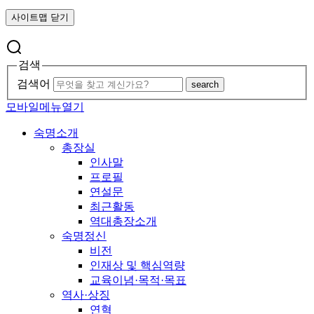
사이트맵 닫기
검색
검색어
search
모바일메뉴열기
숙명소개
총장실
인사말
프로필
연설문
최근활동
역대총장소개
숙명정신
비전
인재상 및 핵심역량
교육이념·목적·목표
역사·상징
연혁