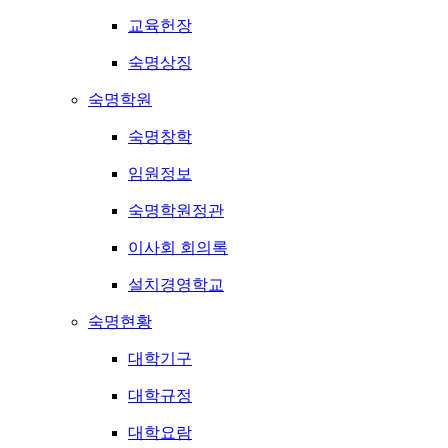
교육헌장
숙명상징
숙명학원
숙명창학
임원정보
숙명학원정관
이사회 회의록
설치경영학교
숙명현황
대학기구
대학규정
대학요람