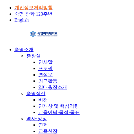
개인정보처리방침
숙명 창학 120주년
English
숙명소개
총장실
인사말
프로필
연설문
최근활동
역대총장소개
숙명정신
비전
인재상 및 핵심역량
교육이념·목적·목표
역사·상징
연혁
교육헌장