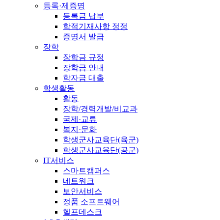
등록·제증명
등록금 납부
학적기재사항 정정
증명서 발급
장학
장학금 규정
장학금 안내
학자금 대출
학생활동
활동
장학/경력개발/비교과
국제·교류
복지·문화
학생군사교육단(육군)
학생군사교육단(공군)
IT서비스
스마트캠퍼스
네트워크
보안서비스
정품 소프트웨어
헬프데스크