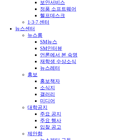
보안서비스
정품 소프트웨어
헬프데스크
1·3·7 센터
뉴스센터
뉴스룸
SM뉴스
SM인터뷰
언론에서 본 숙명
재학생 수상소식
뉴스레터
홍보
홍보책자
소식지
갤러리
미디어
대학공지
주요 공지
주요 행사
입찰 공고
제안함