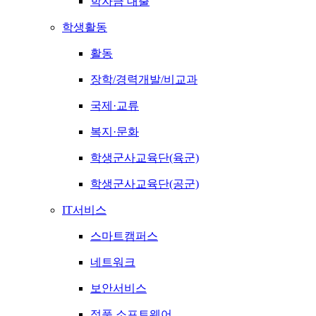
학자금 대출
학생활동
활동
장학/경력개발/비교과
국제·교류
복지·문화
학생군사교육단(육군)
학생군사교육단(공군)
IT서비스
스마트캠퍼스
네트워크
보안서비스
정품 소프트웨어